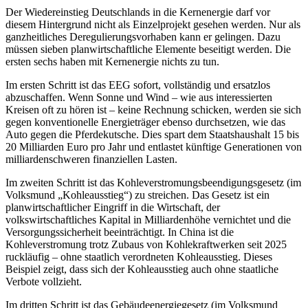
Der Wiedereinstieg Deutschlands in die Kernenergie darf vor
diesem Hintergrund nicht als Einzelprojekt gesehen werden. Nur als
ganzheitliches Deregulierungsvorhaben kann er gelingen. Dazu
müssen sieben planwirtschaftliche Elemente beseitigt werden. Die
ersten sechs haben mit Kernenergie nichts zu tun.
Im ersten Schritt ist das EEG sofort, vollständig und ersatzlos
abzuschaffen. Wenn Sonne und Wind – wie aus interessierten
Kreisen oft zu hören ist – keine Rechnung schicken, werden sie sich
gegen konventionelle Energieträger ebenso durchsetzen, wie das
Auto gegen die Pferdekutsche. Dies spart dem Staatshaushalt 15 bis
20 Milliarden Euro pro Jahr und entlastet künftige Generationen von
milliardenschweren finanziellen Lasten.
Im zweiten Schritt ist das Kohleverstromungsbeendigungsgesetz (im
Volksmund „Kohleausstieg“) zu streichen. Das Gesetz ist ein
planwirtschaftlicher Eingriff in die Wirtschaft, der
volkswirtschaftliches Kapital in Milliardenhöhe vernichtet und die
Versorgungssicherheit beeinträchtigt. In China ist die
Kohleverstromung trotz Zubaus von Kohlekraftwerken seit 2025
ruckläufig – ohne staatlich verordneten Kohleausstieg. Dieses
Beispiel zeigt, dass sich der Kohleausstieg auch ohne staatliche
Verbote vollzieht.
Im dritten Schritt ist das Gebäudeenergiegesetz (im Volksmund