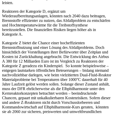
leisten.
Reaktoren der Kategorie D, ergänzt um
Wiederaufbereitungsanlagen, könnten nach 2040 dazu beitragen,
Brennstoffe effizienter zu nutzen, das Abfallproblem zu entschärfen
und Hochtemperaturwärme für die Treibstoffsynthese
bereitzustellen. Die finanziellen Risiken liegen höher als in
Kategorie A.
Kategorie Z bietet die Chance einer hocheffizienten
Brennstoffnutzung und einer Lösung des Abfallproblems. Doch
hinsichtlich der Vorstellungen ihrer Befürworter über Zeitplan und
Kosten ist Zurückhaltung angebracht. Die Entwicklung des Airbus
A 380 für 12 Milliarden Euro ist im Vergleich zu Reaktoren der
Kategorie Z geradezu ein Kinderspiel. So konnte beispielsweise –
entgegen lautstarken öffentlichen Beteuerungen – bislang niemand
nachvollziehbar darlegen, wie beim vielzitierten Dual-Fluid-Reaktor
Materialprobleme bei Temperaturen über 1000°C dauerhaft für 40
Jahre Laufzeit gelöst werden sollen. Solange dieser Zustand anhält,
muss der DFR ehrlicherweise als die Elbphilharmonie unter den
Kernreaktorkonzepten betrachtet werden – beeindruckende
Chancen, gepaart mit unkalkulierbaren Kostenrisiken. Sofern dieser
und andere Z-Reaktoren nicht durch Vorschusslorbeeren und
Kommandowirtschaft auf Elbphilharmonie-Kurs geraten, könnten
sie ab 2060 zur sicheren, preiswerten und umweltfreundlichen