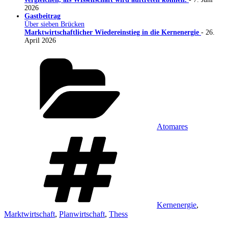
2026
Gastbeitrag
Über sieben Brücken
Marktwirtschaftlicher Wiedereinstieg in die Kernenergie
- 26.
April 2026
Kategorien
Atomares
Schlagwörter
Kernenergie
,
Marktwirtschaft
,
Planwirtschaft
,
Thess