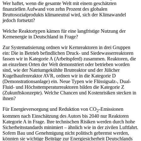
Wer haftet, wenn die gesamte Welt mit einem geschätzten
finanziellen Aufwand von zehn Prozent des globalen
Bruttosozialprodukts klimaneutral wird, sich der Klimawandel
jedoch fortsetzt?
Welche Reaktortypen kämen für eine langfristige Nutzung der
Kernenergie in Deutschland in Frage?
Zur Systematisierung ordnen wir Kernreaktoren in drei Gruppen
ein: Die in Betrieb befindlichen Druck- und Siedewasserreaktoren
fassen wir in Kategorie A (Arbeitspferd) zusammen. Reaktoren, die
an einzelnen Orten der Welt demonstriert oder betrieben worden
sind, wie der Natriumgekühlte Brutreaktor und der Jülicher
Kugelhaufenreaktor AVR, ordnen wir in die Kategorie D
(Demonstrationsanlage) ein. Neue Typen wie Flüssigsalz-, Dual-
Fluid- und Höchsttemperaturreaktoren bilden die Kategorie Z
(Zukunftskonzepte). Welche Chancen und Kostenrisiken stecken in
ihnen?
Für Energieversorgung und Reduktion von CO
-Emissionen
2
kommen nach Einschätzung des Autors bis 2040 nur Reaktoren
Kategorie A in Frage. Ihre technischen Risiken werden durch hohe
Sicherheitsstandards minimiert – ähnlich wie in der zivilen Luftfahrt.
Sofern Bau und Genehmigung nicht politisch gebremst werden,
könnten sie wichtige Beiträge zur Energiesicherheit Deutschlands