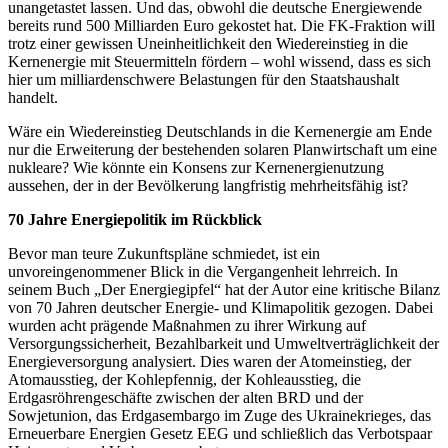
unangetastet lassen. Und das, obwohl die deutsche Energiewende
bereits rund 500 Milliarden Euro gekostet hat. Die FK-Fraktion will
trotz einer gewissen Uneinheitlichkeit den Wiedereinstieg in die
Kernenergie mit Steuermitteln fördern – wohl wissend, dass es sich
hier um milliardenschwere Belastungen für den Staatshaushalt
handelt.
Wäre ein Wiedereinstieg Deutschlands in die Kernenergie am Ende
nur die Erweiterung der bestehenden solaren Planwirtschaft um eine
nukleare? Wie könnte ein Konsens zur Kernenergienutzung
aussehen, der in der Bevölkerung langfristig mehrheitsfähig ist?
70 Jahre Energiepolitik im Rückblick
Bevor man teure Zukunftspläne schmiedet, ist ein
unvoreingenommener Blick in die Vergangenheit lehrreich. In
seinem Buch „Der Energiegipfel“ hat der Autor eine kritische Bilanz
von 70 Jahren deutscher Energie- und Klimapolitik gezogen. Dabei
wurden acht prägende Maßnahmen zu ihrer Wirkung auf
Versorgungssicherheit, Bezahlbarkeit und Umweltverträglichkeit der
Energieversorgung analysiert. Dies waren der Atomeinstieg, der
Atomausstieg, der Kohlepfennig, der Kohleausstieg, die
Erdgasröhrengeschäfte zwischen der alten BRD und der
Sowjetunion, das Erdgasembargo im Zuge des Ukrainekrieges, das
Erneuerbare Energien Gesetz EEG und schließlich das Verbotspaar