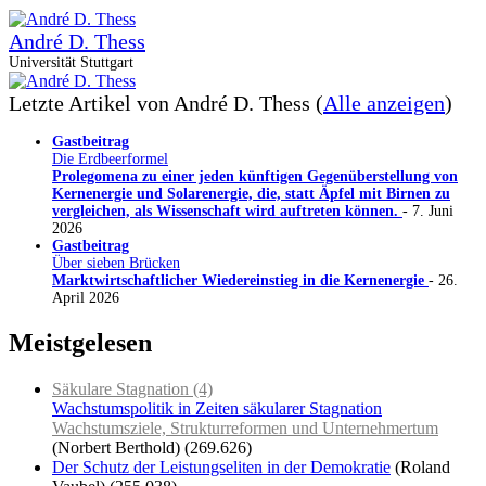
André D. Thess
Universität Stuttgart
Letzte Artikel von André D. Thess
(
Alle anzeigen
)
Gastbeitrag
Die Erdbeerformel
Prolegomena zu einer jeden künftigen Gegenüberstellung von
Kernenergie und Solarenergie, die, statt Äpfel mit Birnen zu
vergleichen, als Wissenschaft wird auftreten können.
- 7. Juni
2026
Gastbeitrag
Über sieben Brücken
Marktwirtschaftlicher Wiedereinstieg in die Kernenergie
- 26.
April 2026
Meistgelesen
Säkulare Stagnation (4)
Wachstumspolitik in Zeiten säkularer Stagnation
Wachstumsziele, Strukturreformen und Unternehmertum
(Norbert Berthold)
(269.626)
Der Schutz der Leistungseliten in der Demokratie
(Roland