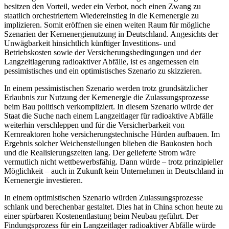
besitzen den Vorteil, weder ein Verbot, noch einen Zwang zu
staatlich orchestriertem Wiedereinstieg in die Kernenergie zu
implizieren. Somit eröffnen sie einen weiten Raum für mögliche
Szenarien der Kernenergienutzung in Deutschland. Angesichts der
Unwägbarkeit hinsichtlich künftiger Investitions- und
Betriebskosten sowie der Versicherungsbedingungen und der
Langzeitlagerung radioaktiver Abfälle, ist es angemessen ein
pessimistisches und ein optimistisches Szenario zu skizzieren.
In einem pessimistischen Szenario werden trotz grundsätzlicher
Erlaubnis zur Nutzung der Kernenergie die Zulassungsprozesse
beim Bau politisch verkompliziert. In diesem Szenario würde der
Staat die Suche nach einem Langzeitlager für radioaktive Abfälle
weiterhin verschleppen und für die Versicherbarkeit von
Kernreaktoren hohe versicherungstechnische Hürden aufbauen. Im
Ergebnis solcher Weichenstellungen blieben die Baukosten hoch
und die Realisierungszeiten lang. Der gelieferte Strom wäre
vermutlich nicht wettbewerbsfähig. Dann würde – trotz prinzipieller
Möglichkeit – auch in Zukunft kein Unternehmen in Deutschland in
Kernenergie investieren.
In einem optimistischen Szenario würden Zulassungsprozesse
schlank und berechenbar gestaltet. Dies hat in China schon heute zu
einer spürbaren Kostenentlastung beim Neubau geführt. Der
Findungsprozess für ein Langzeitlager radioaktiver Abfälle würde