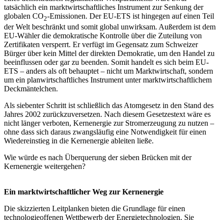
tatsächlich ein marktwirtschaftliches Instrument zur Senkung der
globalen CO
-Emissionen. Der EU-ETS ist hingegen auf einen Teil
2
der Welt beschränkt und somit global unwirksam. Außerdem ist dem
EU-Wähler die demokratische Kontrolle über die Zuteilung von
Zertifikaten versperrt. Er verfügt im Gegensatz zum Schweizer
Bürger über kein Mittel der direkten Demokratie, um den Handel zu
beeinflussen oder gar zu beenden. Somit handelt es sich beim EU-
ETS – anders als oft behauptet – nicht um Marktwirtschaft, sondern
um ein planwirtschaftliches Instrument unter marktwirtschaftlichem
Deckmäntelchen.
Als siebenter Schritt ist schließlich das Atomgesetz in den Stand des
Jahres 2002 zurückzuversetzen. Nach diesem Gesetzestext wäre es
nicht länger verboten, Kernenergie zur Stromerzeugung zu nutzen –
ohne dass sich daraus zwangsläufig eine Notwendigkeit für einen
Wiedereinstieg in die Kernenergie ableiten ließe.
Wie würde es nach Überquerung der sieben Brücken mit der
Kernenergie weitergehen?
Ein marktwirtschaftlicher Weg zur Kernenergie
Die skizzierten Leitplanken bieten die Grundlage für einen
technologieoffenen Wettbewerb der Energietechnologien. Sie