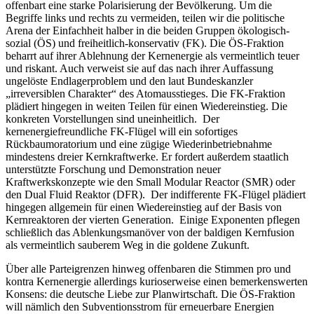
offenbart eine starke Polarisierung der Bevölkerung. Um die
Begriffe links und rechts zu vermeiden, teilen wir die politische
Arena der Einfachheit halber in die beiden Gruppen ökologisch-
sozial (ÖS) und freiheitlich-konservativ (FK). Die ÖS-Fraktion
beharrt auf ihrer Ablehnung der Kernenergie als vermeintlich teuer
und riskant. Auch verweist sie auf das nach ihrer Auffassung
ungelöste Endlagerproblem und den laut Bundeskanzler
„irreversiblen Charakter“ des Atomausstieges. Die FK-Fraktion
plädiert hingegen in weiten Teilen für einen Wiedereinstieg. Die
konkreten Vorstellungen sind uneinheitlich. Der
kernenergiefreundliche FK-Flügel will ein sofortiges
Rückbaumoratorium und eine zügige Wiederinbetriebnahme
mindestens dreier Kernkraftwerke. Er fordert außerdem staatlich
unterstützte Forschung und Demonstration neuer
Kraftwerkskonzepte wie den Small Modular Reactor (SMR) oder
den Dual Fluid Reaktor (DFR). Der indifferente FK-Flügel plädiert
hingegen allgemein für einen Wiedereinstieg auf der Basis von
Kernreaktoren der vierten Generation. Einige Exponenten pflegen
schließlich das Ablenkungsmanöver von der baldigen Kernfusion
als vermeintlich sauberem Weg in die goldene Zukunft.
Über alle Parteigrenzen hinweg offenbaren die Stimmen pro und
kontra Kernenergie allerdings kurioserweise einen bemerkenswerten
Konsens: die deutsche Liebe zur Planwirtschaft. Die ÖS-Fraktion
will nämlich den Subventionsstrom für erneuerbare Energien