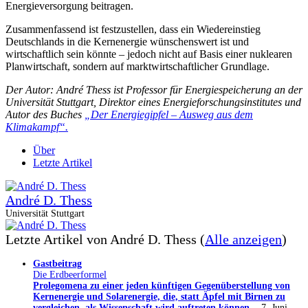
Energieversorgung beitragen.
Zusammenfassend ist festzustellen, dass ein Wiedereinstieg
Deutschlands in die Kernenergie wünschenswert ist und
wirtschaftlich sein könnte – jedoch nicht auf Basis einer nuklearen
Planwirtschaft, sondern auf marktwirtschaftlicher Grundlage.
Der Autor: André Thess ist Professor für Energiespeicherung an der
Universität Stuttgart, Direktor eines Energieforschungsinstitutes und
Autor des Buches
„Der Energiegipfel – Ausweg aus dem
Klimakampf“.
Über
Letzte Artikel
André D. Thess
Universität Stuttgart
Letzte Artikel von André D. Thess
(
Alle anzeigen
)
Gastbeitrag
Die Erdbeerformel
Prolegomena zu einer jeden künftigen Gegenüberstellung von
Kernenergie und Solarenergie, die, statt Äpfel mit Birnen zu
vergleichen, als Wissenschaft wird auftreten können.
- 7. Juni