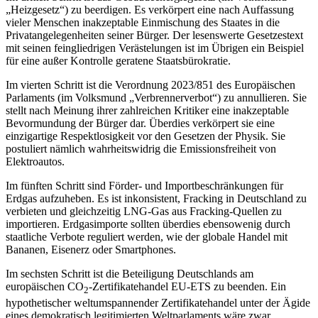
„Heizgesetz“) zu beerdigen. Es verkörpert eine nach Auffassung
vieler Menschen inakzeptable Einmischung des Staates in die
Privatangelegenheiten seiner Bürger. Der lesenswerte Gesetzestext
mit seinen feingliedrigen Verästelungen ist im Übrigen ein Beispiel
für eine außer Kontrolle geratene Staatsbürokratie.
Im vierten Schritt ist die Verordnung 2023/851 des Europäischen
Parlaments (im Volksmund „Verbrennerverbot“) zu annullieren. Sie
stellt nach Meinung ihrer zahlreichen Kritiker eine inakzeptable
Bevormundung der Bürger dar. Überdies verkörpert sie eine
einzigartige Respektlosigkeit vor den Gesetzen der Physik. Sie
postuliert nämlich wahrheitswidrig die Emissionsfreiheit von
Elektroautos.
Im fünften Schritt sind Förder- und Importbeschränkungen für
Erdgas aufzuheben. Es ist inkonsistent, Fracking in Deutschland zu
verbieten und gleichzeitig LNG-Gas aus Fracking-Quellen zu
importieren. Erdgasimporte sollten überdies ebensowenig durch
staatliche Verbote reguliert werden, wie der globale Handel mit
Bananen, Eisenerz oder Smartphones.
Im sechsten Schritt ist die Beteiligung Deutschlands am
europäischen CO
-Zertifikatehandel EU-ETS zu beenden. Ein
2
hypothetischer weltumspannender Zertifikatehandel unter der Ägide
eines demokratisch legitimierten Weltparlaments wäre zwar