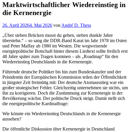
Marktwirtschaftlicher Wiedereinstieg in
die Kernenergie
Veröffentlicht
26. April 2026
4. Mai 2026
von
André D. Thess
am
„Über sieben Brücken musst du gehen, sieben dunkle Jahre
überstehn.“ – so sang die DDR-Band Karat im Jahr 1978 im Osten
und Peter Maffay ab 1980 im Westen. Die wegweisende
energiepolitische Botschaft hinter diesem Liedtext sollte freilich erst
48 Jahre später zum Tragen kommen – als „Roadmap“ für den
Wiedereinstieg Deutschlands in die Kernenergie.
Führende deutsche Politiker bis hin zum Bundeskanzler und der
Präsidentin der Europäischen Kommission teilen der Öffentlichkeit
in jüngster Zeit freimütig mit: Der deutsche Atomausstieg war ein
großer strategischer Fehler. Gleichzeitig unternehmen sie nichts, um
ihn zu korrigieren. Doch die Zustimmung zur Kernenergie in der
Bevölkerung wächst. Der politische Druck steigt. Damit stellt sich
die energiepolitische Kardinalfrage:
Wie könnte ein Wiedereinstieg Deutschlands in die Kernenergie
aussehen?
Die öffentliche Diskussion über Kernenergie in Deutschland