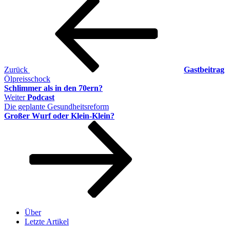
Beitragsnavigation
Beitrag
Zurück
Gastbeitrag
Ölpreisschock
Schlimmer als in den 70ern?
Nächster
Weiter
Podcast
Beitrag
Die geplante Gesundheitsreform
Großer Wurf oder Klein-Klein?
Über
Letzte Artikel