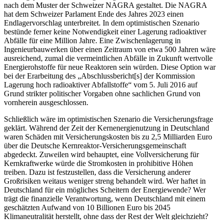
nach dem Muster der Schweizer NAGRA gestaltet. Die NAGRA
hat dem Schweizer Parlament Ende des Jahres 2023 einen
Endlagervorschlag unterbreitet. In dem optimistischen Szenario
bestünde ferner keine Notwendigkeit einer Lagerung radioaktiver
Abfälle für eine Million Jahre. Eine Zwischenlagerung in
Ingenieurbauwerken über einen Zeitraum von etwa 500 Jahren wäre
ausreichend, zumal die vermeintlichen Abfälle in Zukunft wertvolle
Energierohstoffe für neue Reaktoren sein würden. Diese Option war
bei der Erarbeitung des „Abschlussbericht[s] der Kommission
Lagerung hoch radioaktiver Abfallstoffe“ vom 5. Juli 2016 auf
Grund strikter politischer Vorgaben ohne sachlichen Grund von
vornherein ausgeschlossen.
Schließlich wäre im optimistischen Szenario die Versicherungsfrage
geklärt. Während der Zeit der Kernenergienutzung in Deutschland
waren Schäden mit Versicherungskosten bis zu 2,5 Milliarden Euro
über die Deutsche Kernreaktor-Versicherungsgemeinschaft
abgedeckt. Zuweilen wird behauptet, eine Vollversicherung für
Kernkraftwerke würde die Stromkosten in prohibitive Höhen
treiben. Dazu ist festzustellen, dass die Versicherung anderer
Großrisiken weitaus weniger streng behandelt wird. Wer haftet in
Deutschland für ein mögliches Scheitern der Energiewende? Wer
trägt die finanzielle Verantwortung, wenn Deutschland mit einem
geschätzten Aufwand von 10 Billionen Euro bis 2045
Klimaneutralität herstellt, ohne dass der Rest der Welt gleichzieht?