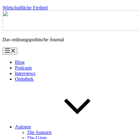
Zum
Wirtschaftliche Freiheit
Inhalt
springen
Das ordnungspolitische Journal
Blog
Podcasts
Interviews
Ordothek
Autoren
Die Autoren
Die Gäste