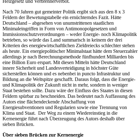
Heizgesetz und Verbrennerverbot.
Nach 70 Jahren gut gemeinter Politik ergibt sich aus den 8 x 3
Feldern der Bewetungstabelle ein ernüchterndes Fazit. Hätte
Deutschland – abgesehen von unumstrittenen staatlichen
Minimaleingriffen in Form von Antimonopolgesetzen und
Immissionsschutzverordnungen – weder Energie- noch Klimapolitik
betrieben, so würde das Land summarisch in keinem der drei
Kriterien des energiewirtschaftlichen Zieldreiecks schlechter stehen
als heute. Ein energiepolitischer Minimalstaat hätte dem Steuerzahler
allerdings je nach Berechnungsmethode fünfhundert Milliarden bis
eine Billion Euro erspart. Mit diesen Mitteln hätte Deutschland
innere Sicherheit und Landesverteidigung in höchster Güte
sicherstellen können und es nebenbei in puncto Infrastruktur und
Bildung an die Weltspitze geschafft. Daraus folgt, dass die Energie-
und Klimapolitik der Zukunft nicht in mehr, sondern in weniger
Staat bestehen sollte. Dazu wäre der Einfluss des Staates in diesen
Feldern spürbar zu beschneiden. Das bedeutet nach Auffassung des
Autors eine flächendeckende Abschaffung von
Energiesubventionen und Regularien sowie eine Trennung von
Klima und Staat. Der Weg zu einem Wiedereinstieg in die
Kernenergie führt nach Überzeugung des Autors deshalb über
sieben Brücken.
Über sieben Brücken zur Kernenergie