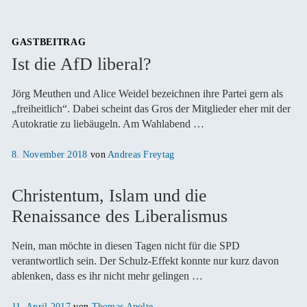
GASTBEITRAG
Ist die AfD liberal?
Jörg Meuthen und Alice Weidel bezeichnen ihre Partei gern als
„freiheitlich“. Dabei scheint das Gros der Mitglieder eher mit der
Autokratie zu liebäugeln. Am Wahlabend …
Veröffentlicht
8. November 2018
von
Andreas Freytag
am
Christentum, Islam und die
Renaissance des Liberalismus
Nein, man möchte in diesen Tagen nicht für die SPD
verantwortlich sein. Der Schulz-Effekt konnte nur kurz davon
ablenken, dass es ihr nicht mehr gelingen …
Veröffentlicht
11. April 2017
von
Thomas Apolte