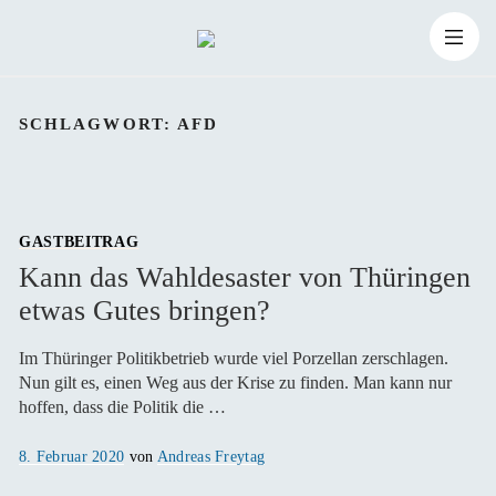
Zum
Suchen
Inhalt
Suchen
nach:
SCHLAGWORT:
AFD
springen
GASTBEITRAG
Kann das Wahldesaster von Thüringen
etwas Gutes bringen?
Im Thüringer Politikbetrieb wurde viel Porzellan zerschlagen.
Nun gilt es, einen Weg aus der Krise zu finden. Man kann nur
hoffen, dass die Politik die …
Veröffentlicht
8. Februar 2020
von
Andreas Freytag
am