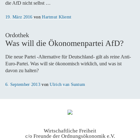
die AfD nicht selbst …
Veröffentlicht
19. März 2016
von
Hartmut Kliemt
am
Ordothek
Was will die Ökonomenpartei AfD?
Die neue Partei -Alternative für Deutschland- gilt als reine Anti-
Euro-Partei. Was will sie ökonomisch wirklich, und was ist
davon zu halten?
Veröffentlicht
6. September 2013
von
Ulrich van Suntum
am
Wirtschaftliche Freiheit
c/o Freunde der Ordnungsökonomik e.V.