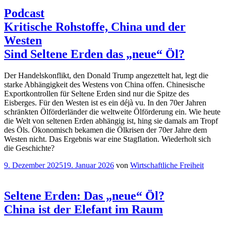
Podcast
Kritische Rohstoffe, China und der
Westen
Sind Seltene Erden das „neue“ Öl?
Der Handelskonflikt, den Donald Trump angezettelt hat, legt die
starke Abhängigkeit des Westens von China offen. Chinesische
Exportkontrollen für Seltene Erden sind nur die Spitze des
Eisberges. Für den Westen ist es ein déjà vu. In den 70er Jahren
schränkten Ölförderländer die weltweite Ölförderung ein. Wie heute
die Welt von seltenen Erden abhängig ist, hing sie damals am Tropf
des Öls. Ökonomisch bekamen die Ölkrisen der 70er Jahre dem
Westen nicht. Das Ergebnis war eine Stagflation. Wiederholt sich
die Geschichte?
Veröffentlicht
9. Dezember 2025
19. Januar 2026
von
Wirtschaftliche Freiheit
am
Seltene Erden: Das „neue“ Öl?
China ist der Elefant im Raum