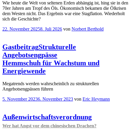
Wie heute die Welt von seltenen Erden abhängig ist, hing sie in den
70er Jahren am Tropf des Öls. Ökonomisch bekamen die Ölkrisen
dem Westen nicht. Das Ergebnis war eine Stagflation. Wiederholt
sich die Geschichte?
Veröffentlicht
22. November 2025
8. Juli 2026
von
Norbert Berthold
am
Gastbeitrag
Strukturelle
Angebotsengpässe
Hemmschuh für Wachstum und
Energiewende
Megatrends werden wahrscheinlich zu strukturellen
Angebotsengpässen führen
Veröffentlicht
5. November 2023
6. November 2023
von
Eric Heymann
am
Außenwirtschaftsverordnung
Wer hat Angst vor dem chinesischen Drachen?