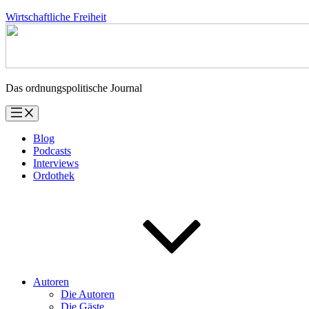
Zum
Wirtschaftliche Freiheit
Inhalt
springen
Das ordnungspolitische Journal
Blog
Podcasts
Interviews
Ordothek
Autoren
Die Autoren
Die Gäste