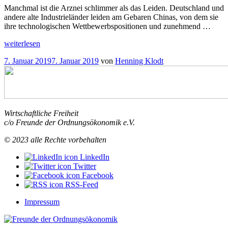
Manchmal ist die Arznei schlimmer als das Leiden. Deutschland und
andere alte Industrieländer leiden am Gebaren Chinas, von dem sie
ihre technologischen Wettbewerbspositionen und zunehmend …
„Außenwirtschaftsverordnung
weiterlesen
Wer
Veröffentlicht
7. Januar 2019
7. Januar 2019
von
Henning Klodt
hat
am
Angst
vor
dem
chinesischen
Drachen?
“
Wirtschaftliche Freiheit
c/o Freunde der Ordnungsökonomik e.V.
© 2023 alle Rechte vorbehalten
LinkedIn
Twitter
Facebook
RSS-Feed
Impressum