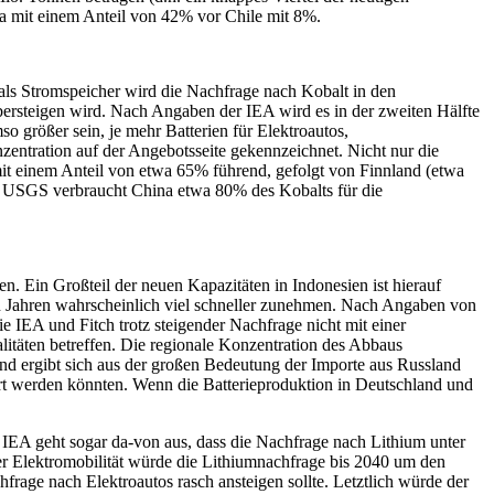
ina mit einem Anteil von 42% vor Chile mit 8%.
als Stromspeicher wird die Nachfrage nach Kobalt in den
übersteigen wird. Nach Angaben der IEA wird es in der zweiten Hälfte
 größer sein, je mehr Batterien für Elektroautos,
zentration auf der Angebotsseite gekennzeichnet. Nicht nur die
mit einem Anteil von etwa 65% führend, gefolgt von Finnland (etwa
es USGS verbraucht China etwa 80% des Kobalts für die
. Ein Großteil der neuen Kapazitäten in Indonesien ist hierauf
en Jahren wahrscheinlich viel schneller zunehmen. Nach Angaben von
 IEA und Fitch trotz steigender Nachfrage nicht mit einer
itäten betreffen. Die regionale Konzentration des Abbaus
land ergibt sich aus der großen Bedeutung der Importe aus Russland
tört werden könnten. Wenn die Batterieproduktion in Deutschland und
IEA geht sogar da-von aus, dass die Nachfrage nach Lithium unter
er Elektromobilität würde die Lithiumnachfrage bis 2040 um den
rage nach Elektroautos rasch ansteigen sollte. Letztlich würde der