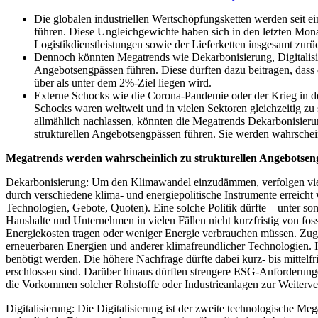
am
Die globalen industriellen Wertschöpfungsketten werden seit e
führen. Diese Ungleichgewichte haben sich in den letzten Mona
Logistikdienstleistungen sowie der Lieferketten insgesamt zurü
Dennoch könnten Megatrends wie Dekarbonisierung, Digitalisie
Angebotsengpässen führen. Diese dürften dazu beitragen, dass
über als unter dem 2%-Ziel liegen wird.
Externe Schocks wie die Corona-Pandemie oder der Krieg in de
Schocks waren weltweit und in vielen Sektoren gleichzeitig zu
allmählich nachlassen, könnten die Megatrends Dekarbonisieru
strukturellen Angebotsengpässen führen. Sie werden wahrschei
Megatrends werden wahrscheinlich zu strukturellen Angebotsen
Dekarbonisierung: Um den Klimawandel einzudämmen, verfolgen viele I
durch verschiedene klima- und energiepolitische Instrumente erreic
Technologien, Gebote, Quoten). Eine solche Politik dürfte – unter so
Haushalte und Unternehmen in vielen Fällen nicht kurzfristig von fo
Energiekosten tragen oder weniger Energie verbrauchen müssen. Zugle
erneuerbaren Energien und anderer klimafreundlicher Technologien. I
benötigt werden. Die höhere Nachfrage dürfte dabei kurz- bis mittelfr
erschlossen sind. Darüber hinaus dürften strengere ESG-Anforderung
die Vorkommen solcher Rohstoffe oder Industrieanlagen zur Weitervera
Digitalisierung: Die Digitalisierung ist der zweite technologische Meg