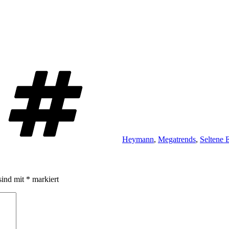
Schlagwörter
Heymann
,
Megatrends
,
Seltene 
sind mit
*
markiert