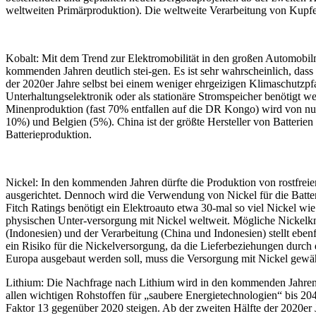
weltweiten Primärproduktion). Die weltweite Verarbeitung von Kupfere
Kobalt: Mit dem Trend zur Elektromobilität in den großen Automobil
kommenden Jahren deutlich stei-gen. Es ist sehr wahrscheinlich, das
der 2020er Jahre selbst bei einem weniger ehrgeizigen Klimaschutzpf
Unterhaltungselektronik oder als stationäre Stromspeicher benötigt 
Minenproduktion (fast 70% entfallen auf die DR Kongo) wird von nur
10%) und Belgien (5%). China ist der größte Hersteller von Batteri
Batterieproduktion.
Nickel: In den kommenden Jahren dürfte die Produktion von rostfreie
ausgerichtet. Dennoch wird die Verwendung von Nickel für die Batte
Fitch Ratings benötigt ein Elektroauto etwa 30-mal so viel Nickel w
physischen Unter-versorgung mit Nickel weltweit. Mögliche Nickelkn
(Indonesien) und der Verarbeitung (China und Indonesien) stellt eben
ein Risiko für die Nickelversorgung, da die Lieferbeziehungen durch
Europa ausgebaut werden soll, muss die Versorgung mit Nickel gewähr
Lithium: Die Nachfrage nach Lithium wird in den kommenden Jahren v
allen wichtigen Rohstoffen für „saubere Energietechnologien“ bis 20
Faktor 13 gegenüber 2020 steigen. Ab der zweiten Hälfte der 2020er 