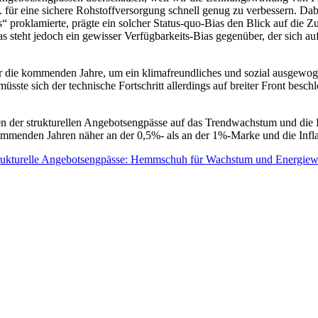
 für eine sichere Rohstoffversorgung schnell genug zu verbessern. Da
roklamierte, prägte ein solcher Status-quo-Bias den Blick auf die Zuk
 steht jedoch ein gewisser Verfügbarkeits-Bias gegenüber, der sich auf
g für die kommenden Jahre, um ein klimafreundliches und sozial ausgew
sste sich der technische Fortschritt allerdings auf breiter Front beschl
 der strukturellen Angebotsengpässe auf das Trendwachstum und die Inf
mmenden Jahren näher an der 0,5%- als an der 1%-Marke und die Inflat
trukturelle Angebotsengpässe: Hemmschuh für Wachstum und Energie