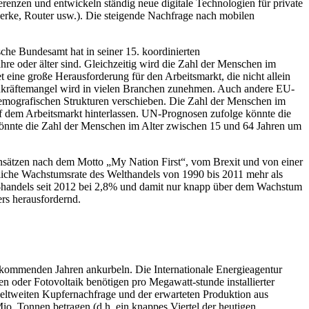
enzen und entwickeln ständig neue digitale Technologien für private
rke, Router usw.). Die steigende Nachfrage nach mobilen
che Bundesamt hat in seiner 15. koordinierten
e oder älter sind. Gleichzeitig wird die Zahl der Menschen im
eine große Herausforderung für den Arbeitsmarkt, die nicht allein
achkräftemangel wird in vielen Branchen zunehmen. Auch andere EU-
emografischen Strukturen verschieben. Die Zahl der Menschen im
auf dem Arbeitsmarkt hinterlassen. UN-Prognosen zufolge könnte die
könnte die Zahl der Menschen im Alter zwischen 15 und 64 Jahren um
Ansätzen nach dem Motto „My Nation First“, vom Brexit und von einer
tliche Wachstumsrate des Welthandels von 1990 bis 2011 mehr als
lt-handels seit 2012 bei 2,8% und damit nur knapp über dem Wachstum
ers herausfordernd.
 kommenden Jahren ankurbeln. Die Internationale Energieagentur
en oder Fotovoltaik benötigen pro Megawatt-stunde installierter
weltweiten Kupfernachfrage und der erwarteten Produktion aus
o. Tonnen betragen (d.h. ein knappes Viertel der heutigen