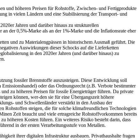
sen und höheren Preisen für Rohstoffe, Zwischen- und Fertigprodukte
ng in vielen Ländern und eine Stabilisierung der Transport- und
020er Jahren und darüber hinaus zu strukturellen
 an der 0,5%-Marke als an der 1%-Marke und die Inflationsrate eher
etten und zu Materialengpässen in historischem Ausmaß geführt. Die
 negativen Auswirkungen dieser Schocks auf die Lieferketten
lobalisierung in den 2020er Jahren (und darüber hinaus) zu
en.
tzung fossiler Brennstoffe auszusteigen. Diese Entwicklung soll
n Emissionshandel) oder das Ordnungsrecht (z.B. Verbote bestimmter
und zu höheren Preisen für fossile Energieträger führen. Da private
teigen können, wer-den sie für eine Übergangszeit höhere
cklungs- und Schwellenländer verstärkt in den Ausbau der
n Rohstoffen steigen, die für solche klimafreundlichen Technologien
er Minen Zeit braucht und viele ertragreiche Rohstoffvorkommen bereits
u höheren Kosten führen. Ein weiteres Risiko besteht darin, dass
ührend in der ersten Verarbeitungsstufe von Metallen.
higkeit ihrer digitalen Infrastruktur ausbauen. Privathaushalte fragen