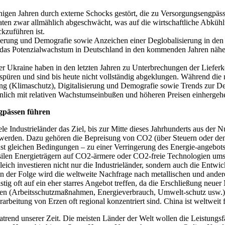
inigen Jahren durch externe Schocks gestört, die zu Versorgungsengpäs
ten zwar allmählich abgeschwächt, was auf die wirtschaftliche Abkühlu
ckzuführen ist.
rung und Demografie sowie Anzeichen einer Deglobalisierung in den 2
 das Potenzialwachstum in Deutschland in den kommenden Jahren näher
r Ukraine haben in den letzten Jahren zu Unterbrechungen der Lieferk
 spüren und sind bis heute nicht vollständig abgeklungen. Während die
ng (Klimaschutz), Digitalisierung und Demografie sowie Trends zur Deg
nlich mit relativen Wachstumseinbußen und höheren Preisen einhergeh
gpässen führen
ndustrieländer das Ziel, bis zur Mitte dieses Jahrhunderts aus der Nu
ht werden. Dazu gehören die Bepreisung von CO2 (über Steuern oder de
nst gleichen Bedingungen – zu einer Verringerung des Energie-angebots 
ssilen Energieträgern auf CO2-ärmere oder CO2-freie Technologien ums
ich investieren nicht nur die Industrieländer, sondern auch die Entwi
n der Folge wird die weltweite Nachfrage nach metallischen und andere
istig oft auf ein eher starres Angebot treffen, da die Erschließung neu
en (Arbeitsschutzmaßnahmen, Energieverbrauch, Umwelt-schutz usw.) z
rbeitung von Erzen oft regional konzentriert sind. China ist weltweit f
atrend unserer Zeit. Die meisten Länder der Welt wollen die Leistungsfä