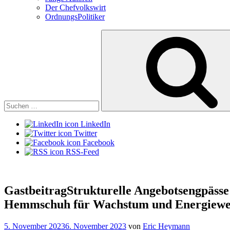
Der Chefvolkswirt
OrdnungsPolitiker
Suchen
nach:
LinkedIn
Twitter
Facebook
RSS-Feed
Gastbeitrag
Strukturelle Angebotsengpässe
Hemmschuh für Wachstum und Energiew
Veröffentlicht
5. November 2023
6. November 2023
von
Eric Heymann