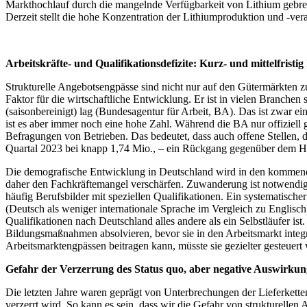
Markthochlauf durch die mangelnde Verfügbarkeit von Lithium gebre
Derzeit stellt die hohe Konzentration der Lithiumproduktion und -verar
Arbeitskräfte- und Qualifikationsdefizite: Kurz- und mittelfrist
Strukturelle Angebotsengpässe sind nicht nur auf den Gütermärkten zu
Faktor für die wirtschaftliche Entwicklung. Er ist in vielen Branchen
(saisonbereinigt) lag (Bundesagentur für Arbeit, BA). Das ist zwar 
ist es aber immer noch eine hohe Zahl. Während die BA nur offiziell 
Befragungen von Betrieben. Das bedeutet, dass auch offene Stellen, d
Quartal 2023 bei knapp 1,74 Mio., – ein Rückgang gegenüber dem Hö
Die demografische Entwicklung in Deutschland wird in den kommend
daher den Fachkräftemangel verschärfen. Zuwanderung ist notwendig,
häufig Berufsbilder mit speziellen Qualifikationen. Ein systematisch
(Deutsch als weniger internationale Sprache im Vergleich zu Englis
Qualifikationen nach Deutschland alles andere als ein Selbstläufer i
Bildungsmaßnahmen absolvieren, bevor sie in den Arbeitsmarkt integ
Arbeitsmarktengpässen beitragen kann, müsste sie gezielter gesteuert
Gefahr der Verzerrung des Status quo, aber negative Auswirku
Die letzten Jahre waren geprägt von Unterbrechungen der Lieferkette
verzerrt wird. So kann es sein, dass wir die Gefahr von strukturell