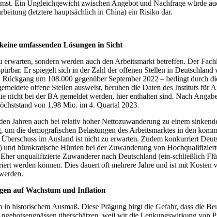
mst. Ein Ungleichgewicht zwischen Angebot und Nachfrage würde auch 
beitung (letztere hauptsächlich in China) ein Risiko dar.
ig keine umfassenden Lösungen in Sicht
 erwarten, sondern werden auch den Arbeitsmarkt betreffen. Der Fachkrä
 spürbar. Er spiegelt sich in der Zahl der offenen Stellen in Deutschla
ein Rückgang um 108.000 gegenüber September 2022 – bedingt durch die
gemeldete offene Stellen ausweist, beruhen die Daten des Instituts für 
ie nicht bei der BA gemeldet werden, hier enthalten sind. Nach Angabe
chststand von 1,98 Mio. im 4. Quartal 2023.
en Jahren auch bei relativ hoher Nettozuwanderung zu einem sinkende
 um die demografischen Belastungen des Arbeitsmarktes in den kommen
er Überschuss im Ausland ist nicht zu erwarten. Zudem konkurriert Deu
ch) und bürokratische Hürden bei der Zuwanderung von Hochqualifizie
st. Eher unqualifizierte Zuwanderer nach Deutschland (ein-schließlich F
riert werden können. Dies dauert oft mehrere Jahre und ist mit Koste
 werden.
ngen auf Wachstum und Inflation
n in historischem Ausmaß. Diese Prägung birgt die Gefahr, dass die Be
en Angebotsengpässen überschätzen, weil wir die Lenkungswirkung von P