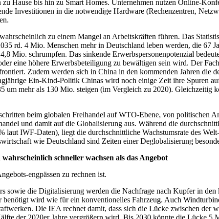
von zu Hause bis hin zu Smart Homes. Unternehmen nutzen Online-Konfer
nde Investitionen in die notwendige Hardware (Rechenzentren, Netzwe
en.
hrscheinlich zu einem Mangel an Arbeitskräften führen. Das Statistis
35 rd. 4 Mio. Menschen mehr in Deutschland leben werden, die 67 Jahr
4,8 Mio. schrumpfen. Das sinkende Erwerbspersonenpotenzial bedeutet 
z oder eine höhere Erwerbsbeteiligung zu bewältigen sein wird. Der F
rontiert. Zudem werden sich in China in den kommenden Jahren die d
langjährige Ein-Kind-Politik Chinas wird noch einige Zeit ihre Spuren 
5 um mehr als 130 Mio. steigen (im Vergleich zu 2020). Gleichzeitig 
rtschritten beim globalen Freihandel auf WTO-Ebene, von politischen 
thandel und damit auf die Globalisierung aus. Während die durchschnit
% laut IWF-Daten), liegt die durchschnittliche Wachstumsrate des We
swirtschaft wie Deutschland sind Zeiten einer Deglobalisierung besond
 wahrscheinlich schneller wachsen als das Angebot
Angebots-engpässen zu rechnen ist.
s sowie die Digitalisierung werden die Nachfrage nach Kupfer in den
er benötigt wird wie für ein konventionelles Fahrzeug. Auch Windturbin
raftwerken. Die IEA rechnet damit, dass sich die Lücke zwischen der 
fte der 2020er Jahre vergrößern wird. Bis 2030 könnte die Lücke 5 Mi