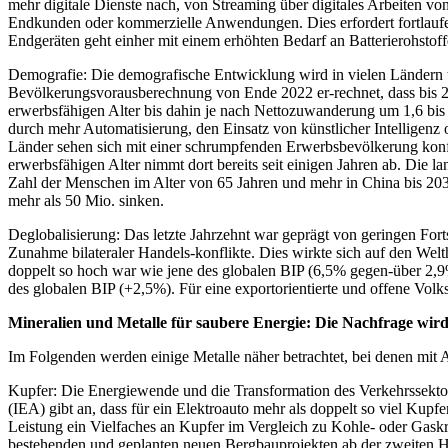
mehr digitale Dienste nach, von Streaming über digitales Arbeiten 
Endkunden oder kommerzielle Anwendungen. Dies erfordert fortlaufe
Endgeräten geht einher mit einem erhöhten Bedarf an Batterierohstoff
Demografie: Die demografische Entwicklung wird in vielen Ländern wa
Bevölkerungsvorausberechnung von Ende 2022 er-rechnet, dass bis 20
erwerbsfähigen Alter bis dahin je nach Nettozuwanderung um 1,6 bis 
durch mehr Automatisierung, den Einsatz von künstlicher Intelligen
Länder sehen sich mit einer schrumpfenden Erwerbsbevölkerung konf
erwerbsfähigen Alter nimmt dort bereits seit einigen Jahren ab. Die 
Zahl der Menschen im Alter von 65 Jahren und mehr in China bis 203
mehr als 50 Mio. sinken.
Deglobalisierung: Das letzte Jahrzehnt war geprägt von geringen Fo
Zunahme bilateraler Handels-konflikte. Dies wirkte sich auf den Wel
doppelt so hoch war wie jene des globalen BIP (6,5% gegen-über 2,9
des globalen BIP (+2,5%). Für eine exportorientierte und offene Volk
Mineralien und Metalle für saubere Energie: Die Nachfrage wird
Im Folgenden werden einige Metalle näher betrachtet, bei denen mit 
Kupfer: Die Energiewende und die Transformation des Verkehrssektor
(IEA) gibt an, dass für ein Elektroauto mehr als doppelt so viel Kupf
Leistung ein Vielfaches an Kupfer im Vergleich zu Kohle- oder Gask
bestehenden und geplanten neuen Bergbauprojekten ab der zweiten Häl