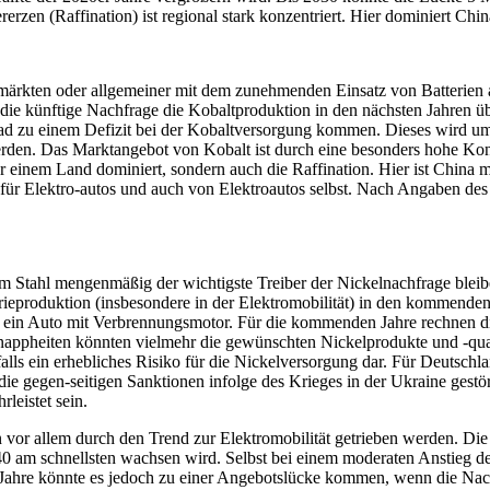
rzen (Raffination) ist regional stark konzentriert. Hier dominiert Ch
märkten oder allgemeiner mit dem zunehmenden Einsatz von Batterien 
s die künftige Nachfrage die Kobaltproduktion in den nächsten Jahren 
ad zu einem Defizit bei der Kobaltversorgung kommen. Dieses wird umso
werden. Das Marktangebot von Kobalt ist durch eine besonders hohe Kon
 einem Land dominiert, sondern auch die Raffination. Hier ist China 
en für Elektro-autos und auch von Elektroautos selbst. Nach Angaben d
m Stahl mengenmäßig der wichtigste Treiber der Nickelnachfrage bleiben
rieproduktion (insbesondere in der Elektromobilität) in den kommend
ie ein Auto mit Verbrennungsmotor. Für die kommenden Jahre rechnen die
appheiten könnten vielmehr die gewünschten Nickelprodukte und -qual
falls ein erhebliches Risiko für die Nickelversorgung dar. Für Deutsch
 die gegen-seitigen Sanktionen infolge des Krieges in der Ukraine ges
leistet sein.
or allem durch den Trend zur Elektromobilität getrieben werden. Die 
40 am schnellsten wachsen wird. Selbst bei einem moderaten Anstieg d
Jahre könnte es jedoch zu einer Angebotslücke kommen, wenn die Nachf