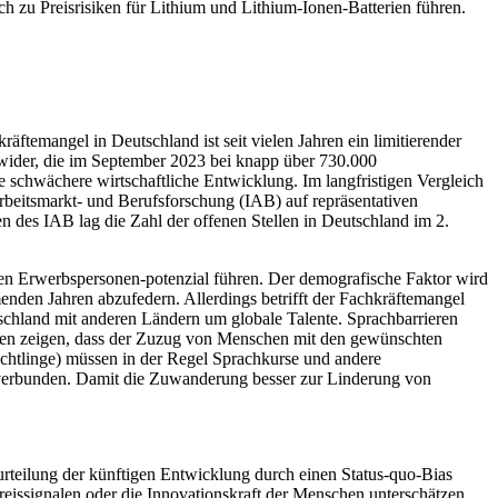
zu Preisrisiken für Lithium und Lithium-Ionen-Batterien führen.
ftemangel in Deutschland ist seit vielen Jahren ein limitierender
nd wider, die im September 2023 bei knapp über 730.000
 schwächere wirtschaftliche Entwicklung. Im langfristigen Vergleich
Arbeitsmarkt- und Berufsforschung (IAB) auf repräsentativen
n des IAB lag die Zahl der offenen Stellen in Deutschland im 2.
n Erwerbspersonen-potenzial führen. Der demografische Faktor wird
den Jahren abzufedern. Allerdings betrifft der Fachkräftemangel
tschland mit anderen Ländern um globale Talente. Sprachbarrieren
rten zeigen, dass der Zuzug von Menschen mit den gewünschten
lüchtlinge) müssen in der Regel Sprachkurse und andere
n verbunden. Damit die Zuwanderung besser zur Linderung von
urteilung der künftigen Entwicklung durch einen Status-quo-Bias
reissignalen oder die Innovationskraft der Menschen unterschätzen