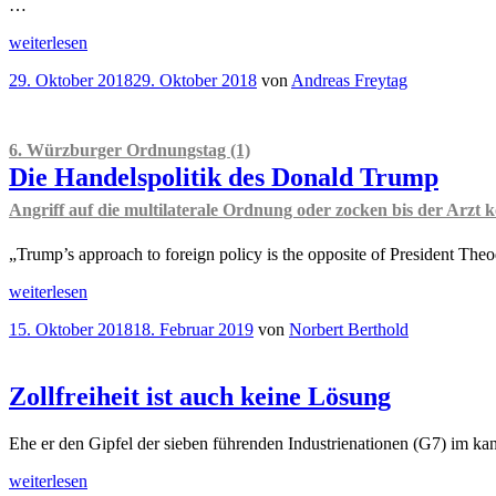
of
…
America”
“
„
Gastbeitrag
weiterlesen
Ist
Veröffentlicht
29. Oktober 2018
29. Oktober 2018
von
Andreas Freytag
die
am
Eurozone
heute
krisenfester
6. Würzburger Ordnungstag (1)
als
Die Handelspolitik des Donald Trump
2009?“
Angriff auf die multilaterale Ordnung oder zocken bis der Arzt
„Trump’s approach to foreign policy is the opposite of President The
„
6.
weiterlesen
Würzburger
Veröffentlicht
15. Oktober 2018
18. Februar 2019
von
Norbert Berthold
Ordnungstag
am
(1)
Die
Handelspolitik
Zollfreiheit ist auch keine Lösung
des
Donald
Ehe er den Gipfel der sieben führenden Industrienationen (G7) im k
Trump
Angriff
„Zollfreiheit
weiterlesen
auf