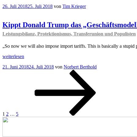
ist
die
Veröffentlicht
26. Juli 2018
25. Juli 2018
von
Tim Krieger
auch
multilaterale
am
keine
Ordnung
Lösung“
oder
Kippt Donald Trump das „Geschäftsmodel
zocken
bis
Leistungsbilanz, Protektionismus, Transferunion und Populisten
der
Arzt
„So now we will also impose import tariffs. This is basically a stupid
kommt?
“
„Kippt
weiterlesen
Donald
Veröffentlicht
21. Juni 2018
24. Juli 2018
von
Norbert Berthold
Trump
am
Seitennummerierung
Seite
Seite
Seite
Nächste
das
Seite
„Geschäftsmodell
der
Deutschland“?
Beiträge
Leistungsbilanz,
Protektionismus,
Transferunion
und
Populisten
“
1
2
…
5