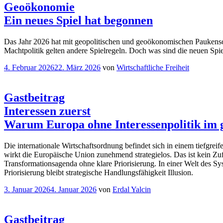
Geoökonomie
Ein neues Spiel hat begonnen
Das Jahr 2026 hat mit geopolitischen und geoökonomischen Paukensch
Machtpolitik gelten andere Spielregeln. Doch was sind die neuen Spi
Veröffentlicht
4. Februar 2026
22. März 2026
von
Wirtschaftliche Freiheit
am
Gastbeitrag
Interessen zuerst
Warum Europa ohne Interessenpolitik im g
Die internationale Wirtschaftsordnung befindet sich in einem tiefgrei
wirkt die Europäische Union zunehmend strategielos. Das ist kein Zufal
Transformationsagenda ohne klare Priorisierung. In einer Welt des S
Priorisierung bleibt strategische Handlungsfähigkeit Illusion.
Veröffentlicht
3. Januar 2026
4. Januar 2026
von
Erdal Yalcin
am
Gastbeitrag