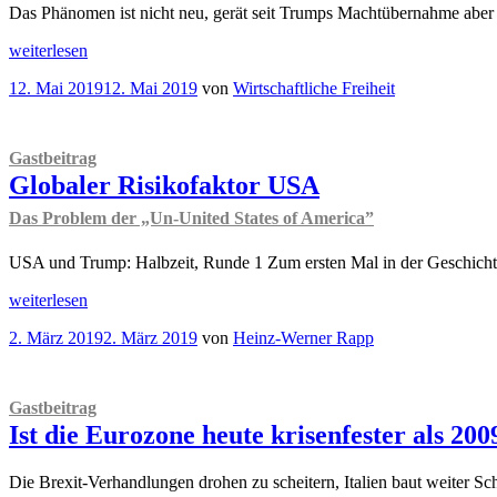
Das Phänomen ist nicht neu, gerät seit Trumps Machtübernahme aber 
„
Pro
weiterlesen
&
Veröffentlicht
12. Mai 2019
12. Mai 2019
von
Wirtschaftliche Freiheit
Contra
am
Abbau
von
Leistungsbilanzüberschüssen
Gastbeitrag
in
Globaler Risikofaktor USA
Volkswirtschaften
wie
Das Problem der „Un-United States of America”
Deutschland?“
USA und Trump: Halbzeit, Runde 1 Zum ersten Mal in der Geschichte 
„
Gastbeitrag
weiterlesen
Globaler
Veröffentlicht
2. März 2019
2. März 2019
von
Heinz-Werner Rapp
Risikofaktor
am
USA
Das
Problem
Gastbeitrag
der
Ist die Eurozone heute krisenfester als 200
„Un-
United
States
Die Brexit-Verhandlungen drohen zu scheitern, Italien baut weiter S