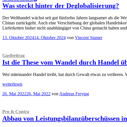
Was steckt hinter der Deglobalisierung?
Der Welthandel wächst seit gut fünfzehn Jahren langsamer als die Wel
Chinas zurückgeht. Auch eine Verschiebung der globalen Handelskorri
Lieferketten bisher nicht unabhängiger von China gemacht haben und L
Veröffentlicht
13. Oktober 2024
14. Oktober 2024
von
Vincent Stamer
am
Gastbeitrag
Ist die These vom Wandel durch Handel ü
Wer miteinander Handel treibt, hat durch Gewalt etwas zu verlieren. 
„
Gastbeitrag
weiterlesen
Ist
Veröffentlicht
26. Mai 2022
26. Mai 2022
von
Andreas Freytag
die
am
These
vom
Wandel
Pro & Contra
durch
Abbau von Leistungsbilanzüberschüssen in
Handel
überholt?“