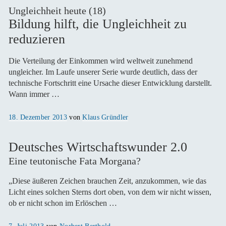
Ungleichheit heute (18)
Bildung hilft, die Ungleichheit zu
reduzieren
Die Verteilung der Einkommen wird weltweit zunehmend
ungleicher. Im Laufe unserer Serie wurde deutlich, dass der
technische Fortschritt eine Ursache dieser Entwicklung darstellt.
Wann immer …
Veröffentlicht
18. Dezember 2013
von
Klaus Gründler
am
Deutsches Wirtschaftswunder 2.0
Eine teutonische Fata Morgana?
„Diese äußeren Zeichen brauchen Zeit, anzukommen, wie das
Licht eines solchen Sterns dort oben, von dem wir nicht wissen,
ob er nicht schon im Erlöschen …
Veröffentlicht
7. Juli 2013
von
Norbert Berthold