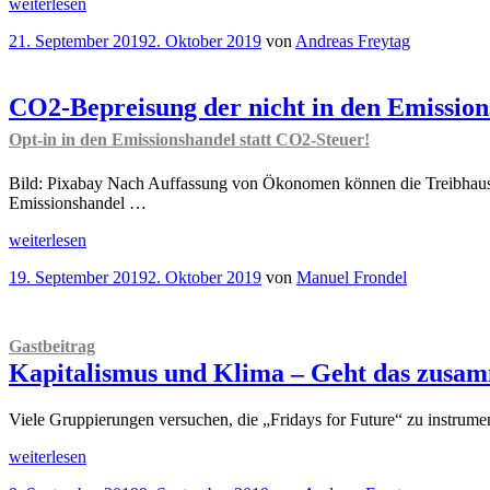
„
Gastbeitrag
des
weiterlesen
Klimapolitik
marktwirtschaftlichen
Veröffentlicht
21. September 2019
2. Oktober 2019
von
Andreas Freytag
ohne
Gedankens*
“
am
Verbote
–
geht
CO2-Bepreisung der nicht in den Emission
das?“
Opt-in in den Emissionshandel statt CO2-Steuer!
Bild: Pixabay Nach Auffassung von Ökonomen können die Treibhausgas
Emissionshandel …
„CO2-
weiterlesen
Bepreisung
Veröffentlicht
19. September 2019
2. Oktober 2019
von
Manuel Frondel
der
am
nicht
in
den
Gastbeitrag
Emissionshandel
Kapitalismus und Klima – Geht das zusa
integrierten
Sektoren
Opt-
Viele Gruppierungen versuchen, die „Fridays for Future“ zu instrume
in
„
Gastbeitrag
in
weiterlesen
Kapitalismus
den