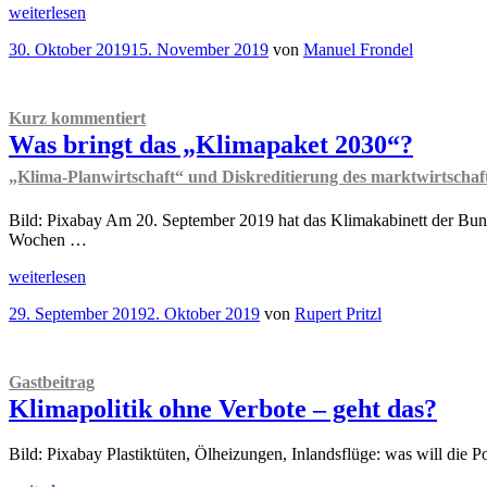
„Das
Planwirtschaft
“
weiterlesen
Klimapaket
Veröffentlicht
30. Oktober 2019
15. November 2019
von
Manuel Frondel
Ein
am
Schritt
in
die
Kurz kommentiert
richtige
Was bringt das „Klimapaket 2030“?
Richtung,
aber
„Klima-Planwirtschaft“ und Diskreditierung des marktwirtscha
leider
auch
Bild: Pixabay Am 20. September 2019 hat das Klimakabinett der Bun
viele
Wochen …
Fehltritte
“
„
Kurz
weiterlesen
kommentiert
Veröffentlicht
29. September 2019
2. Oktober 2019
von
Rupert Pritzl
Was
am
bringt
das
„Klimapaket
Gastbeitrag
2030“?
Klimapolitik ohne Verbote – geht das?
„Klima-
Planwirtschaft“
und
Bild: Pixabay Plastiktüten, Ölheizungen, Inlandsflüge: was will die P
Diskreditierung