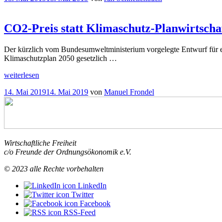
am
die
zu
CO2-
den
Steuer
Vorschlägen
CO2-Preis statt Klimaschutz-Planwirtscha
Eine
des
ordnungspolitische
Sachverständigenrates
Der kürzlich vom Bundesumweltministerium vorgelegte Entwurf für ei
Parallele
“
aus
Klimaschutzplan 2050 gesetzlich …
institutionenökonomischer
Sicht
“
„CO2-
weiterlesen
Preis
Veröffentlicht
14. Mai 2019
14. Mai 2019
von
Manuel Frondel
statt
am
Klimaschutz-
Planwirtschaft“
Wirtschaftliche Freiheit
c/o Freunde der Ordnungsökonomik e.V.
© 2023 alle Rechte vorbehalten
LinkedIn
Twitter
Facebook
RSS-Feed