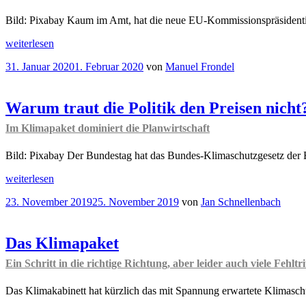
Bild: Pixabay Kaum im Amt, hat die neue EU-Kommissionspräsidentin
„Globales
weiterlesen
Preisabkommen
Veröffentlicht
31. Januar 2020
1. Februar 2020
von
Manuel Frondel
statt
am
Europäischem
Grünen
Deal“
Warum traut die Politik den Preisen nicht
Im Klimapaket dominiert die Planwirtschaft
Bild: Pixabay Der Bundestag hat das Bundes-Klimaschutzgesetz der B
„Warum
weiterlesen
traut
Veröffentlicht
23. November 2019
25. November 2019
von
Jan Schnellenbach
die
am
Politik
den
Preisen
Das Klimapaket
nicht?
Ein Schritt in die richtige Richtung, aber leider auch viele Fehltri
Im
Klimapaket
dominiert
Das Klimakabinett hat kürzlich das mit Spannung erwartete Klimas
die