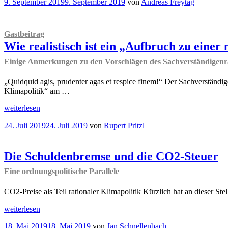
Veröffentlicht
9. September 2019
9. September 2019
von
Andreas Freytag
und
Emissionshandel
am
Klima
statt
–
CO2-
Geht
Steuer!
“
Gastbeitrag
das
Wie realistisch ist ein „Aufbruch zu einer
zusammen?“
Einige Anmerkungen zu den Vorschlägen des Sachverständigenrat
„Quidquid agis, prudenter agas et respice finem!“ Der Sachverständ
Klimapolitik“ am …
„
Gastbeitrag
weiterlesen
Wie
Veröffentlicht
24. Juli 2019
24. Juli 2019
von
Rupert Pritzl
realistisch
am
ist
ein
„Aufbruch
Die Schuldenbremse und die CO2-Steuer
zu
Eine ordnungspolitische Parallele
einer
neuen
Klimapolitik“
CO2-Preise als Teil rationaler Klimapolitik Kürzlich hat an dieser St
in
„Die
Deutschland?
weiterlesen
Schuldenbremse
Einige
Veröffentlicht
18. Mai 2019
18. Mai 2019
von
Jan Schnellenbach
und
Anmerkungen