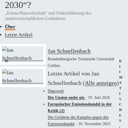
2030“?
„Klima-Planwirtschaft“ und Diskreditierung des
marktwirtschaftlichen Gedankens
Über
Letzte Artikel
Jan Schnellenbach
Brandenburgische Technische Universität
KAT
K
Cottbus
L
Letzte Artikel von Jan
I
M
Schnellenbach
(
Alle anzeigen
)
A
T
Degrowth
I
Der Unsinn endet nie
- 19. Juni 2026
S
Europäischer Emissionshandel in der
C
H
Kritik (2)
E
Die Gefahren des Kampfes gegen den
S
Emissionshandel
- 16. November 2025
,