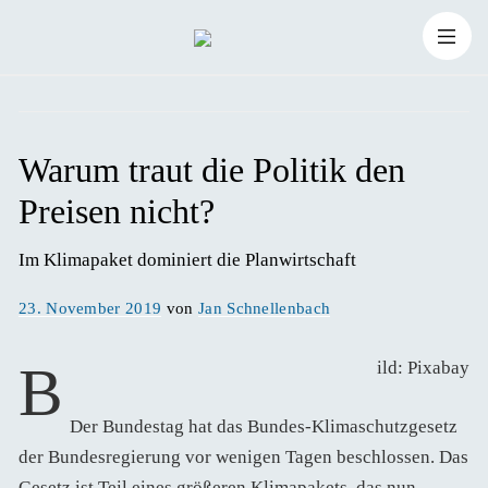
Zum
Suchen
Inhalt
Suchen
nach:
springen
Warum traut die Politik den
Preisen nicht?
Im Klimapaket dominiert die Planwirtschaft
Veröffentlicht
23. November 2019
von
Jan Schnellenbach
am
Bild: Pixabay
Der Bundestag hat das Bundes-Klimaschutzgesetz
der Bundesregierung vor wenigen Tagen beschlossen. Das
Gesetz ist Teil eines größeren Klimapakets, das nun