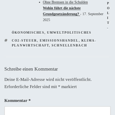
Ohne Bremsen in die Schulden
P
Wohin führt die nächste
O
L
Grundgesetzänderung?
- 17. September
I
2025
T
-
ÖKONOMISCHES
,
UMWELTPOLITISCHES
SCHLAGWÖRTER
CO2-STEUER
,
EMISSIONSHANDEL
,
KLIMA-
PLANWIRTSCHAFT
,
SCHNELLENBACH
Schreibe einen Kommentar
Deine E-Mail-Adresse wird nicht veröffentlicht.
Erforderliche Felder sind mit
*
markiert
Kommentar
*