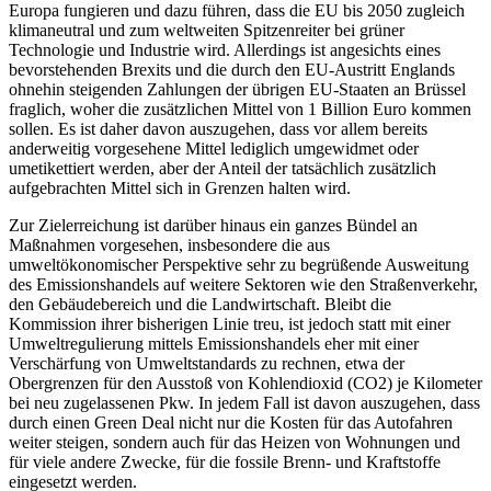
Europa fungieren und dazu führen, dass die EU bis 2050 zugleich
klimaneutral und zum weltweiten Spitzenreiter bei grüner
Technologie und Industrie wird. Allerdings ist angesichts eines
bevorstehenden Brexits und die durch den EU-Austritt Englands
ohnehin steigenden Zahlungen der übrigen EU-Staaten an Brüssel
fraglich, woher die zusätzlichen Mittel von 1 Billion Euro kommen
sollen. Es ist daher davon auszugehen, dass vor allem bereits
anderweitig vorgesehene Mittel lediglich umgewidmet oder
umetikettiert werden, aber der Anteil der tatsächlich zusätzlich
aufgebrachten Mittel sich in Grenzen halten wird.
Zur Zielerreichung ist darüber hinaus ein ganzes Bündel an
Maßnahmen vorgesehen, insbesondere die aus
umweltökonomischer Perspektive sehr zu begrüßende Ausweitung
des Emissionshandels auf weitere Sektoren wie den Straßenverkehr,
den Gebäudebereich und die Landwirtschaft. Bleibt die
Kommission ihrer bisherigen Linie treu, ist jedoch statt mit einer
Umweltregulierung mittels Emissionshandels eher mit einer
Verschärfung von Umweltstandards zu rechnen, etwa der
Obergrenzen für den Ausstoß von Kohlendioxid (CO2) je Kilometer
bei neu zugelassenen Pkw. In jedem Fall ist davon auszugehen, dass
durch einen Green Deal nicht nur die Kosten für das Autofahren
weiter steigen, sondern auch für das Heizen von Wohnungen und
für viele andere Zwecke, für die fossile Brenn- und Kraftstoffe
eingesetzt werden.