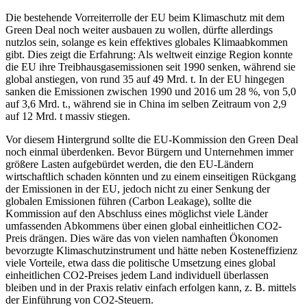
Die bestehende Vorreiterrolle der EU beim Klimaschutz mit dem
Green Deal noch weiter ausbauen zu wollen, dürfte allerdings
nutzlos sein, solange es kein effektives globales Klimaabkommen
gibt. Dies zeigt die Erfahrung: Als weltweit einzige Region konnte
die EU ihre Treibhausgasemissionen seit 1990 senken, während sie
global anstiegen, von rund 35 auf 49 Mrd. t. In der EU hingegen
sanken die Emissionen zwischen 1990 und 2016 um 28 %, von 5,0
auf 3,6 Mrd. t., während sie in China im selben Zeitraum von 2,9
auf 12 Mrd. t massiv stiegen.
Vor diesem Hintergrund sollte die EU-Kommission den Green Deal
noch einmal überdenken. Bevor Bürgern und Unternehmen immer
größere Lasten aufgebürdet werden, die den EU-Ländern
wirtschaftlich schaden könnten und zu einem einseitigen Rückgang
der Emissionen in der EU, jedoch nicht zu einer Senkung der
globalen Emissionen führen (Carbon Leakage), sollte die
Kommission auf den Abschluss eines möglichst viele Länder
umfassenden Abkommens über einen global einheitlichen CO2-
Preis drängen. Dies wäre das von vielen namhaften Ökonomen
bevorzugte Klimaschutzinstrument und hätte neben Kosteneffizienz
viele Vorteile, etwa dass die politische Umsetzung eines global
einheitlichen CO2-Preises jedem Land individuell überlassen
bleiben und in der Praxis relativ einfach erfolgen kann, z. B. mittels
der Einführung von CO2-Steuern.