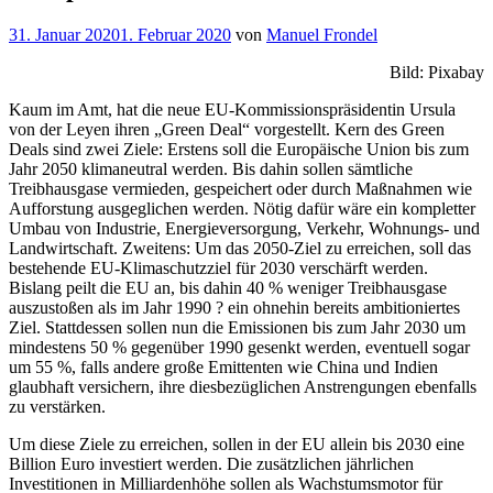
Veröffentlicht
31. Januar 2020
1. Februar 2020
von
Manuel Frondel
am
Bild: Pixabay
Kaum im Amt, hat die neue EU-Kommissionspräsidentin Ursula
von der Leyen ihren „Green Deal“ vorgestellt. Kern des Green
Deals sind zwei Ziele: Erstens soll die Europäische Union bis zum
Jahr 2050 klimaneutral werden. Bis dahin sollen sämtliche
Treibhausgase vermieden, gespeichert oder durch Maßnahmen wie
Aufforstung ausgeglichen werden. Nötig dafür wäre ein kompletter
Umbau von Industrie, Energieversorgung, Verkehr, Wohnungs- und
Landwirtschaft. Zweitens: Um das 2050-Ziel zu erreichen, soll das
bestehende EU-Klimaschutzziel für 2030 verschärft werden.
Bislang peilt die EU an, bis dahin 40 % weniger Treibhausgase
auszustoßen als im Jahr 1990 ? ein ohnehin bereits ambitioniertes
Ziel. Stattdessen sollen nun die Emissionen bis zum Jahr 2030 um
mindestens 50 % gegenüber 1990 gesenkt werden, eventuell sogar
um 55 %, falls andere große Emittenten wie China und Indien
glaubhaft versichern, ihre diesbezüglichen Anstrengungen ebenfalls
zu verstärken.
Um diese Ziele zu erreichen, sollen in der EU allein bis 2030 eine
Billion Euro investiert werden. Die zusätzlichen jährlichen
Investitionen in Milliardenhöhe sollen als Wachstumsmotor für