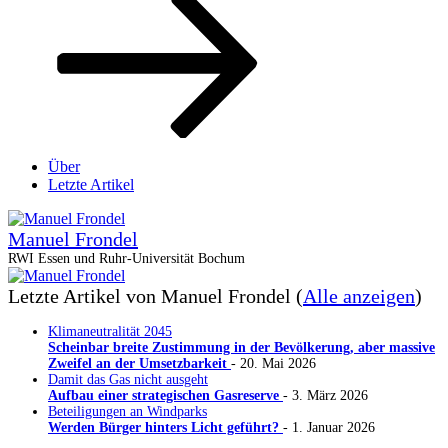
Über
Letzte Artikel
Manuel Frondel
RWI Essen und Ruhr-Universität Bochum
Letzte Artikel von Manuel Frondel
(
Alle anzeigen
)
Klimaneutralität 2045
Scheinbar breite Zustimmung in der Bevölkerung, aber massive
Zweifel an der Umsetzbarkeit
- 20. Mai 2026
Damit das Gas nicht ausgeht
Aufbau einer strategischen Gasreserve
- 3. März 2026
Beteiligungen an Windparks
Werden Bürger hinters Licht geführt?
- 1. Januar 2026