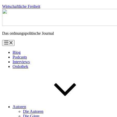
Zum
Wirtschaftliche Freiheit
Inhalt
springen
Das ordnungspolitische Journal
Blog
Podcasts
Interviews
Ordothek
Autoren
Die Autoren
Die Gäste