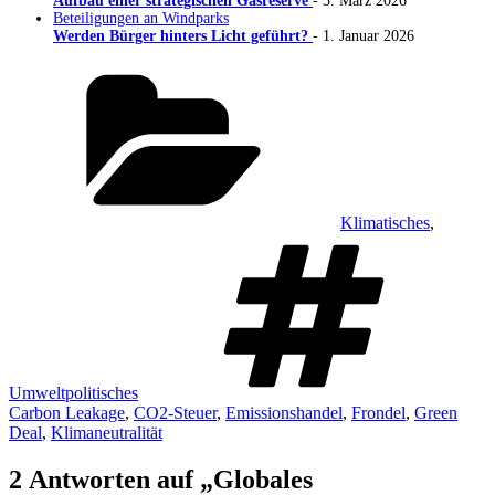
Aufbau einer strategischen Gasreserve
- 3. März 2026
Beteiligungen an Windparks
Werden Bürger hinters Licht geführt?
- 1. Januar 2026
Kategorien
Klimatisches
,
Sch
Umweltpolitisches
Carbon Leakage
,
CO2-Steuer
,
Emissionshandel
,
Frondel
,
Green
Deal
,
Klimaneutralität
2 Antworten auf „Globales