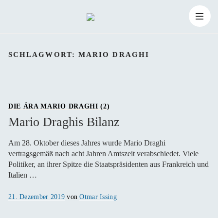
Zum
Suchen
Inhalt
Suchen
nach:
SCHLAGWORT:
MARIO DRAGHI
springen
DIE ÄRA MARIO DRAGHI (2)
Mario Draghis Bilanz
Am 28. Oktober dieses Jahres wurde Mario Draghi
vertragsgemäß nach acht Jahren Amtszeit verabschiedet. Viele
Politiker, an ihrer Spitze die Staatspräsidenten aus Frankreich und
Italien …
Veröffentlicht
21. Dezember 2019
von
Otmar Issing
am