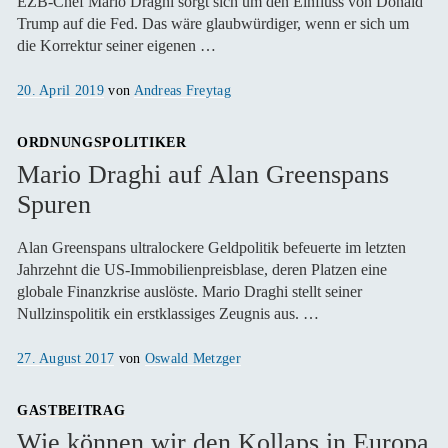
EZB-Chef Mario Draghi sorgt sich um den Einfluss von Donald
Trump auf die Fed. Das wäre glaubwürdiger, wenn er sich um
die Korrektur seiner eigenen …
Veröffentlicht
20. April 2019
von
Andreas Freytag
am
ORDNUNGSPOLITIKER
Mario Draghi auf Alan Greenspans
Spuren
Alan Greenspans ultralockere Geldpolitik befeuerte im letzten
Jahrzehnt die US-Immobilienpreisblase, deren Platzen eine
globale Finanzkrise auslöste. Mario Draghi stellt seiner
Nullzinspolitik ein erstklassiges Zeugnis aus. …
Veröffentlicht
27. August 2017
von
Oswald Metzger
am
GASTBEITRAG
Wie können wir den Kollaps in Europa