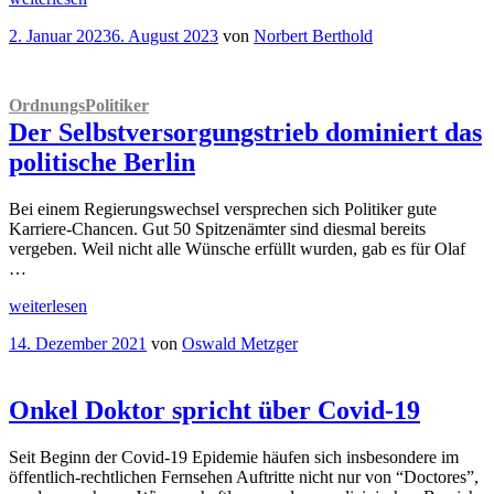
Innovationen
Veröffentlicht
2. Januar 2023
6. August 2023
von
Norbert Berthold
und
am
Industriepolitik
Sind
Politiker
OrdnungsPolitiker
die
Der Selbstversorgungstrieb dominiert das
besseren
Unternehmer?
“
politische Berlin
Bei einem Regierungswechsel versprechen sich Politiker gute
Karriere-Chancen. Gut 50 Spitzenämter sind diesmal bereits
vergeben. Weil nicht alle Wünsche erfüllt wurden, gab es für Olaf
…
„
OrdnungsPolitiker
weiterlesen
Der
Veröffentlicht
14. Dezember 2021
von
Oswald Metzger
Selbstversorgungstrieb
am
dominiert
das
politische
Onkel Doktor spricht über Covid-19
Berlin“
Seit Beginn der Covid-19 Epidemie häufen sich insbesondere im
öffentlich-rechtlichen Fernsehen Auftritte nicht nur von “Doctores”,