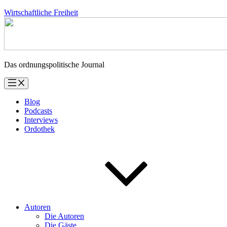
Zum
Wirtschaftliche Freiheit
Inhalt
springen
Das ordnungspolitische Journal
Blog
Podcasts
Interviews
Ordothek
Autoren
Die Autoren
Die Gäste