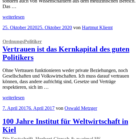
sondern auch von Wissenschaftlern aus dem medizinischen Bereich.
Das …
„Onkel
weiterlesen
Doktor
Veröffentlicht
25. Oktober 2020
25. Oktober 2020
von
Hartmut Kliemt
spricht
am
über
Covid-
OrdnungsPolitiker
19“
Vertrauen ist das Kernkapital des guten
Politikers
Ohne Vertrauen funktionieren weder private Beziehungen, noch
Gesellschaften und Volkswirtschaften. Ich muss darauf vertrauen
können, dass andere aufrichtig sind, Gesetze und Verträge
respektieren, sich im …
„
OrdnungsPolitiker
weiterlesen
Vertrauen
Veröffentlicht
7. April 2017
6. April 2017
von
Oswald Metzger
ist
am
das
Kernkapital
100 Jahre Institut für Weltwirtschaft in
des
Kiel
guten
Politikers“
Die Festschrift, Herbert Giersch & zweimal HS