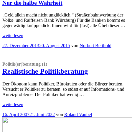
Nur die halbe Wahrheit
„Geld allein macht nicht unglücklich.“ (Straßenbahnwerbung der
Volks- und Raiffeisen-Bank Würzburg) Für die Banken kommt es
gegenwärtig knüppeldick. Ihnen wird für (fast) alle Übel dieser …
„
weiterlesen
Ordnungsruf
Die
Veröffentlicht
27. Dezember 2013
20. August 2015
von
Norbert Berthold
„Bankenhasser“
am
der
FAZ
Nur
Politik(er)beratung (1)
die
Realistische Politikberatung
halbe
“
Wahrheit
Der Ökonom kann Politiker, Bürokraten oder die Bürger beraten.
Versucht er Politiker zu beraten, so stösst er auf Informations- und
Anreizprobleme. Der Politiker hat wenig …
„
Politik(er)beratung
weiterlesen
(1)
Veröffentlicht
16. April 2007
21. Juni 2022
von
Roland Vaubel
Realistische
am
Politikberatung“