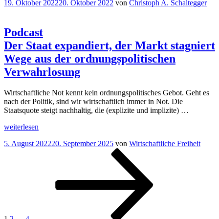
Veröffentlicht
19. Oktober 2022
20. Oktober 2022
von
Christoph A. Schaltegger
Fussabdruck
am
in
der
Schweiz“
Podcast
Der Staat expandiert, der Markt stagniert
Wege aus der ordnungspolitischen
Verwahrlosung
Wirtschaftliche Not kennt kein ordnungspolitisches Gebot. Geht es
nach der Politik, sind wir wirtschaftlich immer in Not. Die
Staatsquote steigt nachhaltig, die (explizite und implizite) …
„
Podcast
weiterlesen
Der
Veröffentlicht
5. August 2022
20. September 2025
von
Wirtschaftliche Freiheit
Staat
am
Seitennummerierung
Seite
Seite
Seite
Nächste
expandiert,
Seite
der
der
Markt
Beiträge
stagniert
Wege
aus
der
ordnungspolitischen
1
2
…
4