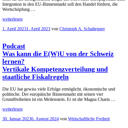
12%
“
Integration in den EU-Binnenmarkt soll den Handel fördern, die
Wertschöpfung …
„Freihandel
weiterlesen
statt
Veröffentlicht
1. April 2023
1. April 2023
von
Christoph A. Schaltegger
Rahmenvertrag“
am
Podcast
Was kann die E(W)U von der Schweiz
lernen?
Vertikale Kompetenzverteilung und
staatliche Fiskalregeln
Die EU hat gewiss viele Erfolge ermöglicht, ökonomische und
politische. Der europäische Binnenmarkt mit seinen vier
Grundfreiheiten ist ein Meilenstein. Er ist die Magna Charta …
„
Podcast
weiterlesen
Was
Veröffentlicht
30. Januar 2023
6. August 2024
von
Wirtschaftliche Freiheit
kann
am
die