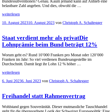
Bundessubventionen? Genau. Kaum jemand kann auf Anhieb eine
belastbare Zahl angeben. Und dies, obwohl die …
„38
weiterlesen
Mrd.
Veröffentlicht
10. August 2023
10. August 2023
von
Christoph A. Schaltegger
Franken
am
Subventionen
Privilegien
für
Staat verdient mehr als privat
Die
die
Lohnprämie beim Bund beträgt 12%
wenigen,
finanziert
von
Worum geht es? Rund 10’000 Franken pro Monat oder 120’000
den
Franken im Jahr: So viel verdienen Bundesangestellte im
vielen
“
Durchschnitt. Damit liegt ihr Lohn 12 % höher …
„Staat
weiterlesen
verdient
Veröffentlicht
6. Juni 2023
6. Juni 2023
von
Christoph A. Schaltegger
mehr
am
als
privat
Die
Lohnprämie
Freihandel statt Rahmenvertrag
beim
Bund
Wohlstand gegen Souveränität. Dieser mutmassliche Tauschhandel
beträgt
steht für die übergeordnete Logik der Schweizer Europapolitik: Eine