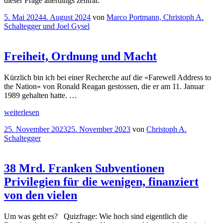
dieser Frage allerdings zentral.
Veröffentlicht
5. Mai 2024
4. August 2024
von
Marco Portmann, Christoph A.
am
Schaltegger und Joel Gysel
Freiheit, Ordnung und Macht
Kürzlich bin ich bei einer Recherche auf die «Farewell Address to
the Nation» von Ronald Reagan gestossen, die er am 11. Januar
1989 gehalten hatte. …
„Freiheit,
weiterlesen
Ordnung
Veröffentlicht
25. November 2023
25. November 2023
von
Christoph A.
und
am
Schaltegger
Macht“
38 Mrd. Franken Subventionen
Privilegien für die wenigen, finanziert
von den vielen
Um was geht es? Quizfrage: Wie hoch sind eigentlich die