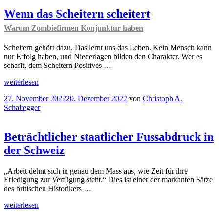
E(W)U
von
Wenn das Scheitern scheitert
der
Warum Zombiefirmen Konjunktur haben
Schweiz
lernen?
Vertikale
Scheitern gehört dazu. Das lernt uns das Leben. Kein Mensch kann
Kompetenzverteilung
nur Erfolg haben, und Niederlagen bilden den Charakter. Wer es
und
schafft, dem Scheitern Positives …
staatliche
„Wenn
Fiskalregeln
“
weiterlesen
das
Veröffentlicht
27. November 2022
20. Dezember 2022
von
Christoph A.
Scheitern
am
Schaltegger
scheitert
Warum
Zombiefirmen
Konjunktur
Beträchtlicher staatlicher Fussabdruck in
haben
der Schweiz
“
„Arbeit dehnt sich in genau dem Mass aus, wie Zeit für ihre
Erledigung zur Verfügung steht.“ Dies ist einer der markanten Sätze
des britischen Historikers …
„Beträchtlicher
weiterlesen
staatlicher