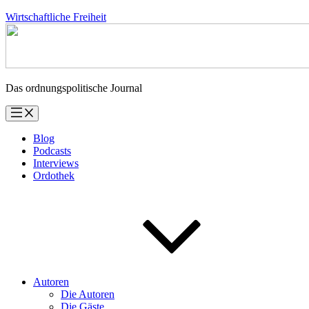
Zum
Wirtschaftliche Freiheit
Inhalt
springen
Das ordnungspolitische Journal
Blog
Podcasts
Interviews
Ordothek
Autoren
Die Autoren
Die Gäste