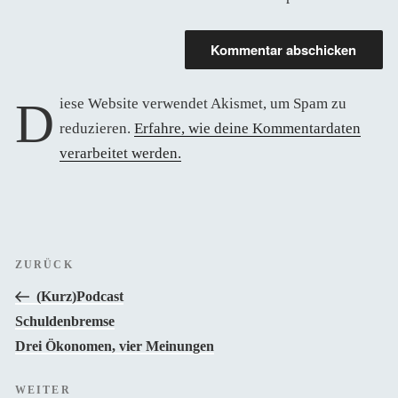
Diese Website verwendet Akismet, um Spam zu
reduzieren.
Erfahre, wie deine Kommentardaten
verarbeitet werden.
Beitragsnavigation
Vorheriger
ZURÜCK
Beitrag
(Kurz)Podcast
Schuldenbremse
Drei Ökonomen, vier Meinungen
Nächster
WEITER