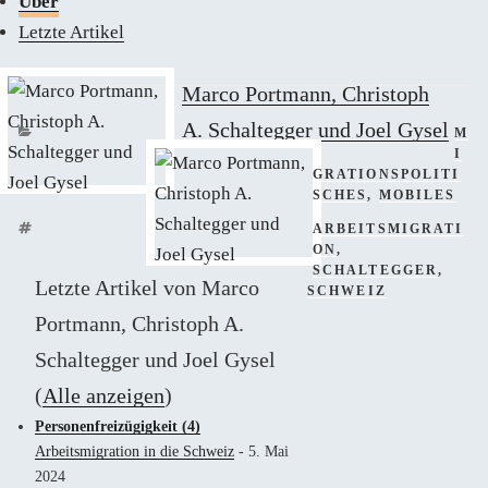
Über
Letzte Artikel
Marco Portmann, Christoph
A. Schaltegger und Joel Gysel
KAT
M
I
GRATIONSPOLITI
SCHES
,
MOBILES
SCHLAGWÖRTER
ARBEITSMIGRATI
ON
,
SCHALTEGGER
,
Letzte Artikel von Marco
SCHWEIZ
Portmann, Christoph A.
Schaltegger und Joel Gysel
(
Alle anzeigen
)
Personenfreizügigkeit (4)
Arbeitsmigration in die Schweiz
- 5. Mai
2024