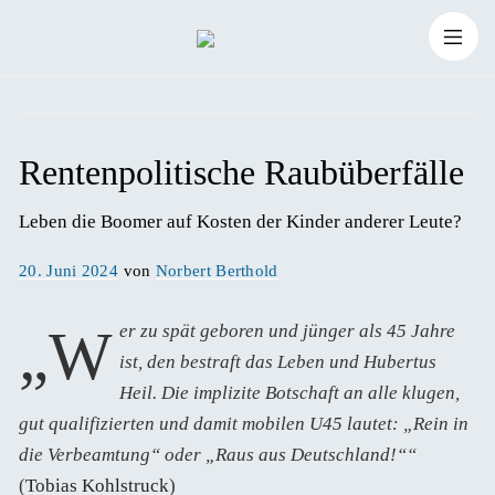
Zum
Suchen
Inhalt
Suchen
nach:
springen
Rentenpolitische Raubüberfälle
Leben die Boomer auf Kosten der Kinder anderer Leute? 
Veröffentlicht
20. Juni 2024
von
Norbert Berthold
am
„Wer zu spät geboren und jünger als 45 Jahre
ist, den bestraft das Leben und Hubertus
Heil. Die implizite Botschaft an alle klugen,
gut qualifizierten und damit mobilen U45 lautet: „Rein in
die Verbeamtung“ oder „Raus aus Deutschland!““
(
Tobias Kohlstruck
)