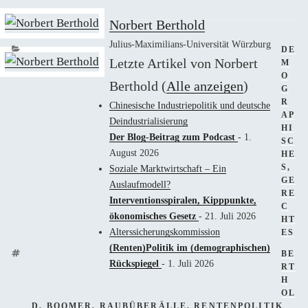
Norbert Berthold
Julius-Maximilians-Universität Würzburg
KAT
DE
Letzte Artikel von Norbert
M
O
Berthold
(
Alle anzeigen
)
G
R
Chinesische Industriepolitik und deutsche
AP
Deindustrialisierung
HI
Der Blog-Beitrag zum Podcast
- 1.
SC
August 2026
HE
S
,
Soziale Marktwirtschaft – Ein
GE
Auslaufmodell?
RE
Interventionsspiralen, Kipppunkte,
C
ökonomisches Gesetz
- 21. Juli 2026
HT
Alterssicherungskommission
ES
(Renten)Politik im (demographischen)
SCH
BE
Rückspiegel
- 1. Juli 2026
RT
H
OL
D
,
BOOMER
,
RAUBÜBERÄLLE
,
RENTENPOLITIK