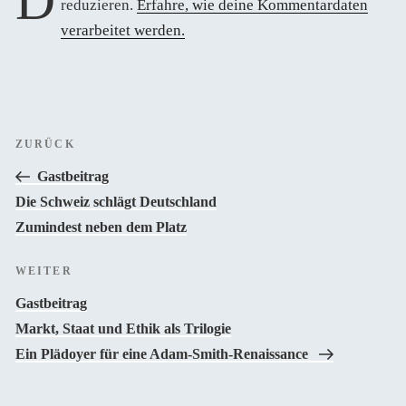
Diese Website verwendet Akismet, um Spam zu
reduzieren.
Erfahre, wie deine Kommentardaten
verarbeitet werden.
Beitragsnavigation
Vorheriger
ZURÜCK
Beitrag
Gastbeitrag
Die Schweiz schlägt Deutschland
Zumindest neben dem Platz
Nächster
WEITER
Beitrag
Gastbeitrag
Markt, Staat und Ethik als Trilogie
Ein Plädoyer für eine Adam-Smith-Renaissance