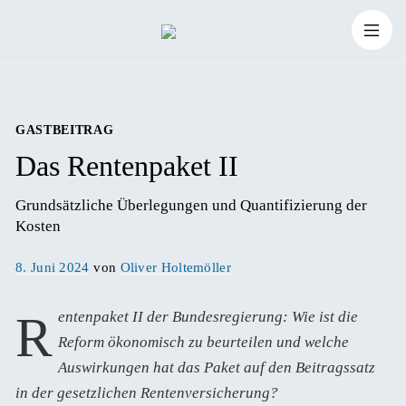
Zum
Suchen
Inhalt
Suchen
nach:
springen
GASTBEITRAG
Das Rentenpaket II
Grundsätzliche Überlegungen und Quantifizierung der 
Kosten 
Veröffentlicht
8. Juni 2024
von
Oliver Holtemöller
am
Rentenpaket II der Bundesregierung: Wie ist die
Reform ökonomisch zu beurteilen und welche
Auswirkungen hat das Paket auf den Beitragssatz
in der gesetzlichen Rentenversicherung?