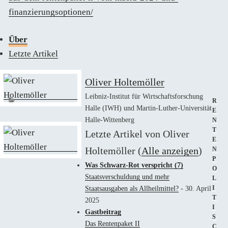
finanzierungsoptionen/
Über
Letzte Artikel
Oliver Holtemöller
Leibniz-Institut für Wirtschaftsforschung
KAT
R
Halle (IWH) und Martin-Luther-Universität
E
Halle-Wittenberg
N
T
Letzte Artikel von Oliver
E
Holtemöller
(
Alle anzeigen
)
N
P
Was Schwarz-Rot verspricht (7)
O
Staatsverschuldung und mehr
L
I
Staatsausgaben als Allheilmittel?
- 30. April
T
2025
I
Gastbeitrag
S
Das Rentenpaket II
C