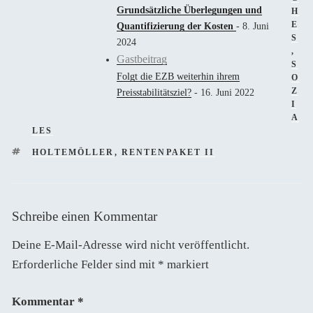
Grundsätzliche Überlegungen und
H
E
Quantifizierung der Kosten
- 8. Juni
S
2024
,
Gastbeitrag
S
Folgt die EZB weiterhin ihrem
O
Z
Preisstabilitätsziel?
- 16. Juni 2022
I
A
LES
SCHLAGWÖRTER
HOLTEMÖLLER
,
RENTENPAKET II
Schreibe einen Kommentar
Deine E-Mail-Adresse wird nicht veröffentlicht.
Erforderliche Felder sind mit
*
markiert
Kommentar
*