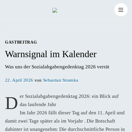
Zum
Suchen
Inhalt
Suchen
nach:
springen
GASTBEITRAG
Warnsignal im Kalender
Was uns der Sozialabgabengedenktag 2026 verrät 
Veröffentlicht
22. April 2026
von
Sebastian Stramka
am
Der Sozialabgabengedenktag 2026: ein Blick auf
das laufende Jahr
Im Jahr 2026 fällt dieser Tag auf den 11. April und
damit zwei Tage später als im Vorjahr . Die Botschaft
dahinter ist unangenehm: Die durchschnittliche Person in