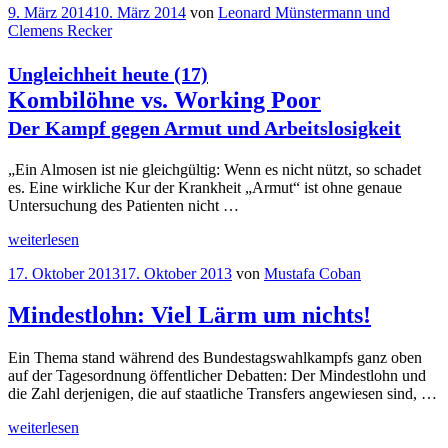
Veröffentlicht
9. März 2014
10. März 2014
von
Leonard Münstermann und
Sozialleistungen
am
Clemens Recker
für
Zuwanderer?“
Ungleichheit heute (17)
Kombilöhne vs. Working Poor
Der Kampf gegen Armut und Arbeitslosigkeit
„Ein Almosen ist nie gleichgültig: Wenn es nicht nützt, so schadet
es. Eine wirkliche Kur der Krankheit „Armut“ ist ohne genaue
Untersuchung des Patienten nicht …
„
weiterlesen
Ungleichheit
heute
Veröffentlicht
17. Oktober 2013
17. Oktober 2013
von
Mustafa Coban
(17)
am
Kombilöhne
vs.
Mindestlohn: Viel Lärm um nichts!
Working
Poor
Ein Thema stand während des Bundestagswahlkampfs ganz oben
Der
auf der Tagesordnung öffentlicher Debatten: Der Mindestlohn und
Kampf
die Zahl derjenigen, die auf staatliche Transfers angewiesen sind, …
gegen
Armut
„Mindestlohn:
weiterlesen
und
Viel