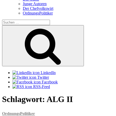
Junge Autoren
Der Chefvolkswirt
OrdnungsPolitiker
Suchen
nach:
Suchen
LinkedIn
Twitter
Facebook
RSS-Feed
Schlagwort:
ALG II
OrdnungsPolitiker