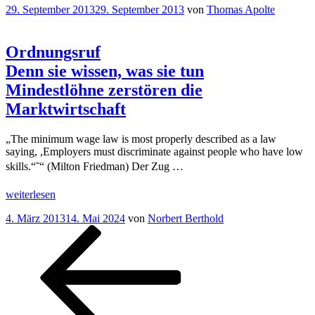
“
Arbeitslosigkeit
Veröffentlicht
29. September 2013
29. September 2013
von
Thomas Apolte
Lärm
am
um
nichts!“
Ordnungsruf
Denn sie wissen, was sie tun
Mindestlöhne zerstören die
Marktwirtschaft
„The minimum wage law is most properly described as a law
saying, ,Employers must discriminate against people who have low
skills.“˜“ (Milton Friedman) Der Zug …
„
Ordnungsruf
weiterlesen
Denn
Veröffentlicht
4. März 2013
14. Mai 2024
von
Norbert Berthold
sie
am
Seitennummerierung
Vorherige
Seite
Seite
wissen,
Seite
was
der
sie
Beiträge
tun
Mindestlöhne
zerstören
die