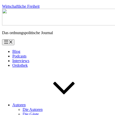
Zum
Wirtschaftliche Freiheit
Inhalt
springen
Das ordnungspolitische Journal
Blog
Podcasts
Interviews
Ordothek
Autoren
Die Autoren
Die Gäste