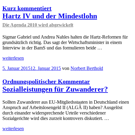
Effekte
Kurz kommentiert
der
Einführung
Hartz IV und der Mindestlohn
des
Die Agenda 2010 wird abgewickelt
Mindestlohns
“
Sigmar Gabriel und Andrea Nahles halten die Hartz-Reformen für
grundsätzlich richtig. Das sagt der Wirtschaftsminister in einem
Interview in der BamS und das formulieren beide …
„
weiterlesen
Kurz
Veröffentlicht
5. Januar 2015
12. Januar 2015
von
Norbert Berthold
kommentiert
am
Hartz
IV
Ordnungspolitischer Kommentar
und
Sozialleistungen für Zuwanderer?
der
Mindestlohn
Die
Sollten Zuwanderer aus EU-Mitgliedsstaaten in Deutschland einen
Agenda
Anspruch auf Arbeitslosengeld II (ALGÂ II) haben? Ausgelöst
2010
durch einander widersprechende Urteile verschiedener
wird
Sozialgerichte wird dies zurzeit kontrovers diskutiert. …
abgewickelt
“
„
weiterlesen
Ordnungspolitischer
Kommentar