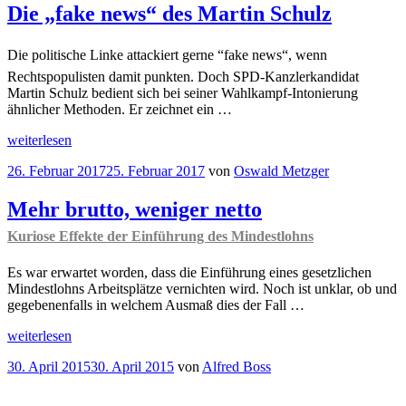
Die „fake news“ des Martin Schulz
Die politische Linke attackiert gerne “fake news“, wenn
Rechtspopulisten damit punkten. Doch SPD-Kanzlerkandidat
Martin Schulz bedient sich bei seiner Wahlkampf-Intonierung
ähnlicher Methoden. Er zeichnet ein …
„
OrdnungsPolitiker
weiterlesen
Die
Veröffentlicht
26. Februar 2017
25. Februar 2017
von
Oswald Metzger
„fake
am
news“
des
Mehr brutto, weniger netto
Martin
Kuriose Effekte der Einführung des Mindestlohns
Schulz“
Es war erwartet worden, dass die Einführung eines gesetzlichen
Mindestlohns Arbeitsplätze vernichten wird. Noch ist unklar, ob und
gegebenenfalls in welchem Ausmaß dies der Fall …
„Mehr
weiterlesen
brutto,
Veröffentlicht
30. April 2015
30. April 2015
von
Alfred Boss
weniger
am
netto
Kuriose