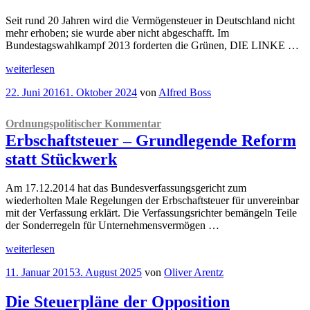
Seit rund 20 Jahren wird die Vermögensteuer in Deutschland nicht
mehr erhoben; sie wurde aber nicht abgeschafft. Im
Bundestagswahlkampf 2013 forderten die Grünen, DIE LINKE …
„
Kurz
weiterlesen
kommentiert
Veröffentlicht
22. Juni 2016
1. Oktober 2024
von
Alfred Boss
Sollte
am
die
Vermögensteuer
Ordnungspolitischer Kommentar
wieder
Erbschaftsteuer – Grundlegende Reform
erhoben
werden?“
statt Stückwerk
Am 17.12.2014 hat das Bundesverfassungsgericht zum
wiederholten Male Regelungen der Erbschaftsteuer für unvereinbar
mit der Verfassung erklärt. Die Verfassungs­richter bemängeln Teile
der Sonderregeln für Unterneh­mensvermögen …
„
Ordnungspolitischer
weiterlesen
Kommentar
Veröffentlicht
11. Januar 2015
3. August 2025
von
Oliver Arentz
Erbschaftsteuer
am
–
Grundlegende
Die Steuerpläne der Opposition