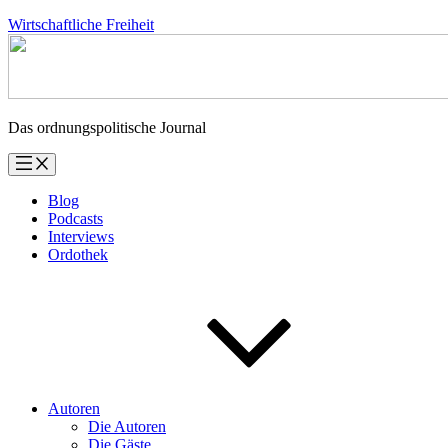
Zum
Wirtschaftliche Freiheit
Inhalt
springen
Das ordnungspolitische Journal
Blog
Podcasts
Interviews
Ordothek
Autoren
Die Autoren
Die Gäste