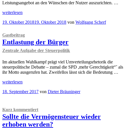
Leistungsangebot an den Wünschen der Nutzer auszurichten. …
„
Gastbeitrag
weiterlesen
Defizite
Veröffentlicht
19. Oktober 2018
19. Oktober 2018
von
Wolfgang Scherf
und
am
Reformoptionen
des
Gastbeitrag
kommunalen
Entlastung der Bürger
Steuersystems“
Zentrale Aufgabe der Steuerpolitik
Im aktuellen Wahlkampf prägt viel Umverteilungsrhetorik die
steuerpolitische Debatte – zumal die SPD ,mehr Gerechtigkeit“˜ als
ihr Motto ausgerufen hat. Zweifellos lässt sich die Bedeutung …
„
Gastbeitrag
weiterlesen
Entlastung
Veröffentlicht
18. September 2017
von
Dieter Bräuninger
der
am
Bürger
Zentrale
Aufgabe
Kurz kommentiert
der
Sollte die Vermögensteuer wieder
Steuerpolitik
“
erhoben werden?