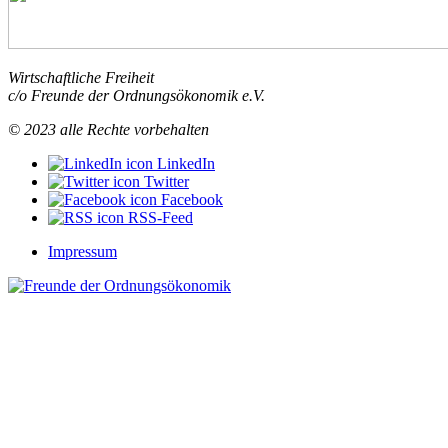
Steuerreform
leisten
kann
und
Wirtschaftliche Freiheit
was
c/o Freunde der Ordnungsökonomik e.V.
nicht“
© 2023 alle Rechte vorbehalten
LinkedIn
Twitter
Facebook
RSS-Feed
Impressum