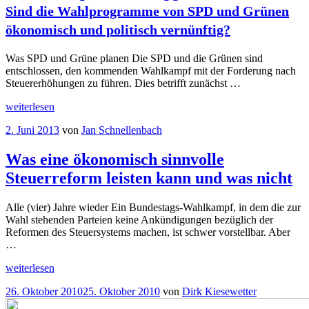
Reform
Sind die Wahlprogramme von SPD und Grünen
statt
Stückwerk
ökonomisch und politisch vernünftig?
“
Was SPD und Grüne planen Die SPD und die Grünen sind
entschlossen, den kommenden Wahlkampf mit der Forderung nach
Steuererhöhungen zu führen. Dies betrifft zunächst …
„Die
weiterlesen
Steuerpläne
Veröffentlicht
2. Juni 2013
von
Jan Schnellenbach
der
am
Opposition
Was eine ökonomisch sinnvolle
Sind
die
Steuerreform leisten kann und was nicht
Wahlprogramme
von
SPD
Alle (vier) Jahre wieder Ein Bundestags-Wahlkampf, in dem die zur
und
Wahl stehenden Parteien keine Ankündigungen bezüglich der
Grünen
Reformen des Steuersystems machen, ist schwer vorstellbar. Aber
ökonomisch
…
und
„Was
weiterlesen
politisch
eine
“
vernünftig?
Veröffentlicht
26. Oktober 2010
25. Oktober 2010
von
Dirk Kiesewetter
ökonomisch
am
sinnvolle