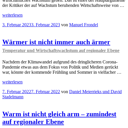
wirtschaftliches Wachstum geben. Das ist eines der Hauptargumente
der Kritiker der auf Wachstum beruhenden Wirtschaftsweise von …
„Kein
weiterlesen
Wachstum
Veröffentlicht
3. Februar 2023
3. Februar 2023
von
Manuel Frondel
ist
am
auch
keine
Lösung!“
Wärmer ist nicht immer auch ärmer
Temperatur und Wirtschaftswachstum auf regionaler Ebene
Nachdem der Klimawandel aufgrund des dringlicheren Corona-
Pandemie etwas aus dem Fokus von Politik und Medien gerückt
war, könnte der kommende Frühling und Sommer in vielfacher …
„Wärmer
weiterlesen
ist
Veröffentlicht
7. Februar 2022
7. Februar 2022
von
Daniel Meierrieks und David
nicht
am
Stadelmann
immer
auch
ärmer
Temperatur
Warm ist nicht gleich arm – zumindest
und
auf regionaler Ebene
Wirtschaftswachstum
auf