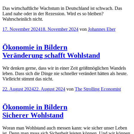
Das wirtschaftliche Wachstum in Deutschland ist schwach. Das
Land nahe oder in der Rezession. Wird es so bleiben?
Wahrscheinlich nicht.
Veröffentlicht
17. November 2024
18. November 2024
von
Johannes Eber
am
Ökonomie in Bildern
Veränderung schafft Wohlstand
Wir denken gerne, dass wir in einer Zeit größtmöglichen Wandels
leben. Dass sich die Dinge nie schneller verändert hätten als heute.
Vielleicht stimmt das nicht.
Veröffentlicht
22. August 2024
22. August 2024
von
The Strolling Economist
am
Ökonomie in Bildern
Sicherer Wohlstand
Woran man Wohlstand auch messen kann: wie sicher unser Leben
ist. Denn man muss sich Sicherheit leisten können. Und wir können