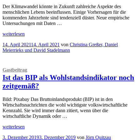
regionaler
Der Klimawandel könnte in Zukunft zahlreiche Aspekte des
Ebene
menschlichen Lebens beeinflussen. Einige Vorhersagen für die
“
kommenden Jahrzehnte sind tendenziell düster. Neue empirische
Untersuchungen mit Daten …
„Warm
weiterlesen
ist
Veröffentlicht
14. April 2021
14. April 2021
von
Christina Greßer, Daniel
nicht
am
Meierrieks und David Stadelmann
gleich
arm
–
zumindest
Gastbeitrag
auf
Ist das BIP als Wohlstandsindikator noch
regionaler
Ebene“
zeitgemäß?
Bild: Pixabay Das Bruttoinlandsprodukt (BIP) ist in den
Wirtschaftsnachrichten die wohl wichtigste volkswirtschaftliche
Kennzahl. Sie wird immer dann zitiert, wenn über die
wirtschaftliche Dynamik oder …
„
Gastbeitrag
weiterlesen
Ist
Veröffentlicht
3. Dezember 2019
3. Dezember 2019
von
Jörn Quitzau
das