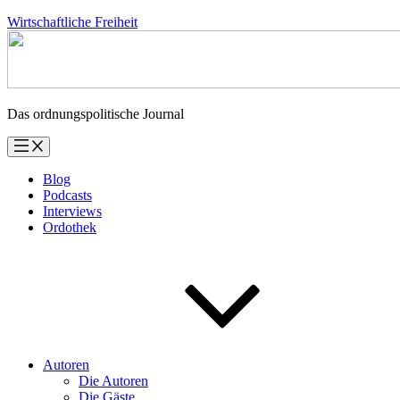
Zum
Wirtschaftliche Freiheit
Inhalt
springen
Das ordnungspolitische Journal
Blog
Podcasts
Interviews
Ordothek
Autoren
Die Autoren
Die Gäste