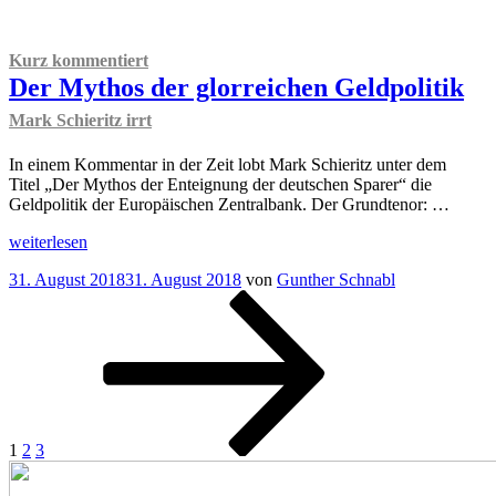
am
BIP
als
Wohlstandsindikator
Kurz kommentiert
noch
Der Mythos der glorreichen Geldpolitik
zeitgemäß?“
Mark Schieritz irrt
In einem Kommentar in der Zeit lobt Mark Schieritz unter dem
Titel „Der Mythos der Enteignung der deutschen Sparer“ die
Geldpolitik der Europäischen Zentralbank. Der Grundtenor: …
„
Kurz
weiterlesen
kommentiert
Veröffentlicht
31. August 2018
31. August 2018
von
Gunther Schnabl
Der
am
Seitennummerierung
Seite
Seite
Seite
Nächste
Mythos
Seite
der
der
glorreichen
Beiträge
Geldpolitik
Mark
Schieritz
irrt
“
1
2
3