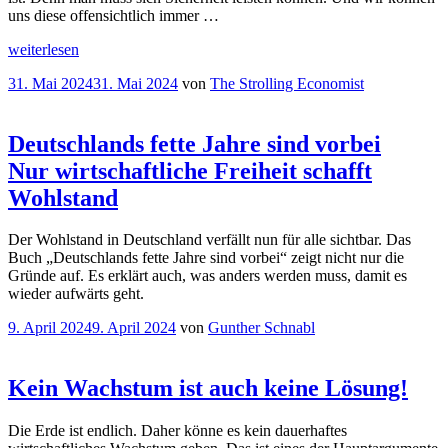
uns diese offensichtlich immer …
„
Ökonomie
weiterlesen
in
Veröffentlicht
31. Mai 2024
31. Mai 2024
von
The Strolling Economist
Bildern
am
Sicherer
Wohlstand“
Deutschlands fette Jahre sind vorbei
Nur wirtschaftliche Freiheit schafft
Wohlstand
Der Wohlstand in Deutschland verfällt nun für alle sichtbar. Das
Buch „Deutschlands fette Jahre sind vorbei“ zeigt nicht nur die
Gründe auf. Es erklärt auch, was anders werden muss, damit es
wieder aufwärts geht.
Veröffentlicht
9. April 2024
9. April 2024
von
Gunther Schnabl
am
Kein Wachstum ist auch keine Lösung!
Die Erde ist endlich. Daher könne es kein dauerhaftes