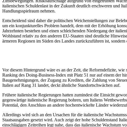
Zinsbewegungen. Risikoaufschläge aufgrund von eingetrübten Wachstu
italienischen Schuldenlast in der Zukunft deutlich erschweren und Ita
Handlungsspielraum nehmen.
Entscheidend sind daher die politischen Weichenstellungen zur Beleb
um ein konjunkturelles Problem handelt, dem mit der Erhöhung konsu
Jahrzehnten bestehen und einen schleichenden Niedergang der italieni
Wohlstand relativ zu den anderen EU-Staaten sind deutliche Hinweis
ärmeren Regionen im Süden des Landes zurückzuführen ist, sondern d
Vor diesem Hintergrund wäre es an der Zeit, die Reformdefizite, wie s
Ranking des Doing-Business-Index mit Platz 51 nur auf einem der 
Baugenehmigungen, der Zugang zu Krediten, die Zahlung von Steuer
Italien auf Rang 31 landet, deckt ähnliche Standortschwächen auf.
Frühere italienische Regierungen hatten zumindest die Einsicht gewon
gegenwärtige italienische Regierung bohren, um Italiens Wettbewerbs
Potential, den Anschluss an andere hochentwickelte Länder wiederzuf
Allerdings wird sich an den Ursachen für die italienische Wachstum
Staatsausgaben gesetzt wird. Auch zeigt der hohe Schuldenstand Ital
einschlägigen Zeitreihen legt nahe, dass das italienische Wachstum