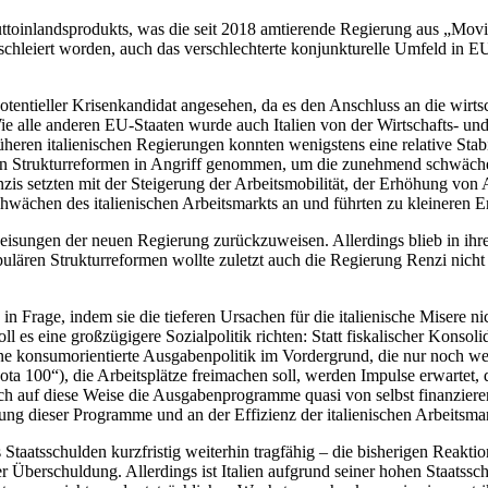
ruttoinlandsprodukts, was die seit 2018 amtierende Regierung aus „Movi
erschleiert worden, auch das verschlechterte konjunkturelle Umfeld in
potentieller Krisenkandidat angesehen, da es den Anschluss an die wirt
ie alle anderen EU-Staaten wurde auch Italien von der Wirtschafts- und
heren italienischen Regierungen konnten wenigstens eine relative Stabi
rden Strukturreformen in Angriff genommen, um die zunehmend schwäche
 setzten mit der Steigerung der Arbeitsmobilität, der Erhöhung von Ar
wächen des italienischen Arbeitsmarkts an und führten zu kleineren E
isungen der neuen Regierung zurückzuweisen. Allerdings blieb in ihre
ulären Strukturreformen wollte zuletzt auch die Regierung Renzi nich
nun in Frage, indem sie die tieferen Ursachen für die italienische Misere
 es eine großzügigere Sozialpolitik richten: Statt fiskalischer Konso
 eine konsumorientierte Ausgabenpolitik im Vordergrund, die nur noch w
uota 100“), die Arbeitsplätze freimachen soll, werden Impulse erwart
s sich auf diese Weise die Ausgabenprogramme quasi von selbst finanzie
g dieser Programme und an der Effizienz der italienischen Arbeitsmarkt
Staatsschulden kurzfristig weiterhin tragfähig – die bisherigen Reakti
er Überschuldung. Allerdings ist Italien aufgrund seiner hohen Staatssc