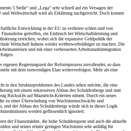
mento 5 Stelle“ und „Lega“ sehr schnell auf ein Versagen der
 EU und Weltwirtschaft wird als Erklärung nachgereicht. Doch kommt
schaftliche Entwicklung in der EU zu verlieren schien und von
 Finanzkrise getroffen, ein Einbruch bei Wirtschaftsleistung und
lisierung erreichen, wobei sich die expansive Geldpolitik der
lnde Wirtschaft Italiens wieder wettbewerbsfähiger zu machen. Die
beitsanreizen und mit einer verbesserten Arbeitsmarktintegration
rfolgen.
r eigenen Regierungszeit der Reformprozess unvollendet, so dass
t mehr mit dem notwendigen Elan weiterverfolgen. Mehr als eine
 nicht in den Strukturproblemen des Landes sehen möchte, die eine
lidierung mit einem sukzessiven Abbau des Schuldenbergs und statt
enig Rücksicht auf Maastricht-Kriterien nimmt. Durch ein neues
et, die zu einer Überwindung von Wachstumsschwäche und
ren, und der Abbau des Schuldenbergs würde sich in dieser Logik
institutionen werden geflissentlich ignoriert.
onen der Finanzmärkte, die hohe Schuldenquote und auch die aktuelle
hulden und seines relativ geringen Wachstums sehr anfällig für