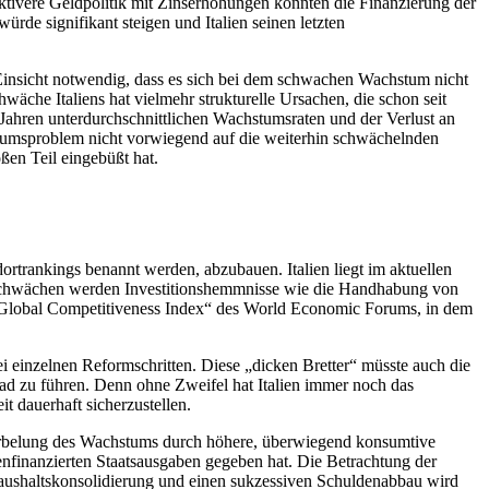
tivere Geldpolitik mit Zinserhöhungen könnten die Finanzierung der
ürde signifikant steigen und Italien seinen letzten
e Einsicht notwendig, dass es sich bei dem schwachen Wachstum nicht
che Italiens hat vielmehr strukturelle Ursachen, die schon seit
 Jahren unterdurchschnittlichen Wachstumsraten und der Verlust an
stumsproblem nicht vorwiegend auf die weiterhin schwächelnden
en Teil eingebüßt hat.
dortrankings benannt werden, abzubauen. Italien liegt im aktuellen
 Schwächen werden Investitionshemmnisse wie die Handhabung von
„Global Competitiveness Index“ des World Economic Forums, in dem
i einzelnen Reformschritten. Diese „dicken Bretter“ müsste auch die
ad zu führen. Denn ohne Zweifel hat Italien immer noch das
 dauerhaft sicherzustellen.
nkurbelung des Wachstums durch höhere, überwiegend konsumtive
enfinanzierten Staatsausgaben gegeben hat. Die Betrachtung der
Haushaltskonsolidierung und einen sukzessiven Schuldenabbau wird