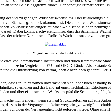
msaussichten oder tatsächlichen Wachstumsschocks sowie eine restrik
lien an seine Belastungsgrenze führen. Der benötigte Primärüberschuss w
ung des viel zu geringen Wirtschaftswachstums. Hier ist allerdings di
mtiver Staatsausgaben beizukommen ist. Die chronische Wachstumsschwä
schen Volkswirtschaft eingeleitet haben – die schon seit den neunziger
e darauf. Dabei kommt erschwerend hinzu, dass das italienische Wach
ass der reichere Norden seine Rolle als Wachstumsmotor zu einem groß
– zum Vergrößern bitte auf die Grafik klicken –
ie etwa von internationalen Institutionen und durch internationale Stan
hinteren Plätze im Vergleich der EU- und OECD-Länder. Als eklatante
n und die Durchsetzung von vertraglichen Ansprüchen genannt. Der 
nen, dass Strukturreformen unvermeidlich sind, doch blieb es häufig be
fähigkeit zu erhöhen und das Land auf einen nachhaltigen Erholungspf
inden und über einen steileren Wachstumspfad die Schuldentragfähigkeit
sschwäche nichts ändern, wenn statt auf Strukturreformen auf eine A
iens, dass es in der Vergangenheit keineswegs ein „zu wenig“ an schuld
 von den Schulden der Vergangenheit nicht gefördert wurde. Ohne eine 