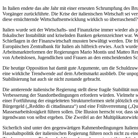
am
In Italien endete das alte Jahr mit einer erneuten Schrumpfung des B
Vorgänger zurückführte. Die Krise der italienischen Wirtschaft sei v
diese ernüchternde Wirtschaftsentwicklung wirklich so überraschend?
Italien wurde seit der Wirtschafts- und Finanzkrise immer wieder als 
fiskalischer Instabilität und kriselnden Banken gekennzeichnet war. W
Schieflagen in der Finanzwirtschaft mussten bewältigt werden. Die frü
Europäischen Zentralbank für Italien als hilfreich erwies. Auch wu
Arbeitsmarktreformen der Regierungen Mario Montis und Matteo Renzis
von Arbeitslosen, Jugendlichen und Frauen an den entscheidenden Sch
Die heutige Opposition hat damit gute Argumente, um die Schuldzuwe
eine wirkliche Trendwende auf dem Arbeitsmarkt ausblieb. Die unpop
Stabilisierung hat auch sie nicht zustande gebracht.
Die amtierende italienische Regierung stellt diese fragile Stabilität 
Verbesserung der Standortbedingungen erfordern würden. Vielmehr soll
einer Fortführung der eingeleiteten Strukturreformen steht plötzlich
Bürgergeld („Reddito di cittadinanza“) und eine Frühverrentung („Q
Massenarbeitslosigkeit führen sollen. Die Illusion herrscht vor, das
irgendwann von selbst ergeben. Die Zweifel an der Multiplikatorwirkun
Sicherlich sind unter den gegenwärtigen Rahmenbedingungen Italiens 
Haushaltspolitik der italienischen Regierung führen noch nicht zu ein