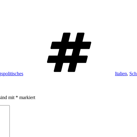
Schlagwört
spolitisches
Italien
,
Sch
sind mit
*
markiert