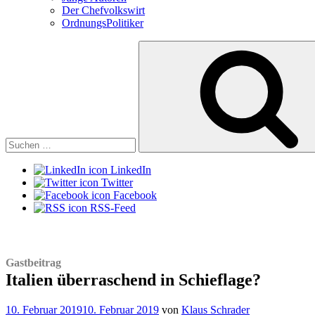
Der Chefvolkswirt
OrdnungsPolitiker
Suchen
nach:
LinkedIn
Twitter
Facebook
RSS-Feed
Gastbeitrag
Italien überraschend in Schieflage?
Veröffentlicht
10. Februar 2019
10. Februar 2019
von
Klaus Schrader