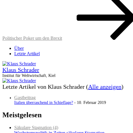
Politischer Poker um den Brexit
Über
Letzte Artikel
Klaus Schrader
Institut für Weltwirtschaft, Kiel
Letzte Artikel von Klaus Schrader
(
Alle anzeigen
)
Gastbeitrag
Italien überraschend in Schieflage?
- 10. Februar 2019
Meistgelesen
Säkulare Stagnation (4)
Wachstumspolitik in Zeiten säkularer Stagnation