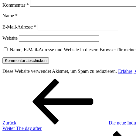
Kommentar
*
Name
*
E-Mail-Adresse
*
Website
Name, E-Mail-Adresse und Website in diesem Browser für meine
Diese Website verwendet Akismet, um Spam zu reduzieren.
Erfahre,
Beitragsnavigation
Vorheriger
Beitrag
Zurück
Die neue Indu
Nächster
Weiter
The day after
Beitrag