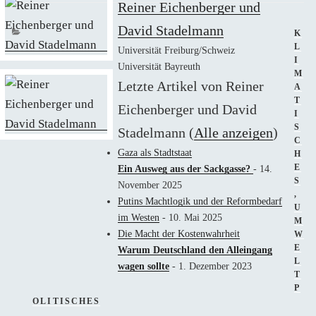
Reiner Eichenberger und
David Stadelmann
KAT
K
L
Universität Freiburg/Schweiz
I
Universität Bayreuth
M
Letzte Artikel von Reiner
A
T
Eichenberger und David
I
S
Stadelmann
(
Alle anzeigen
)
C
Gaza als Stadtstaat
H
E
Ein Ausweg aus der Sackgasse?
- 14.
S
November 2025
,
Putins Machtlogik und der Reformbedarf
U
im Westen
- 10. Mai 2025
M
Die Macht der Kostenwahrheit
W
E
Warum Deutschland den Alleingang
L
wagen sollte
- 1. Dezember 2023
T
P
OLITISCHES