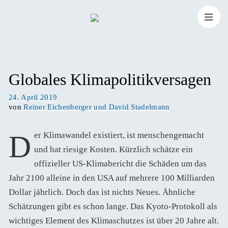
Zum
Suchen
Inhalt
Suchen
nach:
springen
Globales Klimapolitikversagen
Veröffentlicht
24. April 2019
am
von
Reiner Eichenberger und David Stadelmann
Der Klimawandel existiert, ist menschengemacht
und hat riesige Kosten. Kürzlich schätze ein
offizieller US-Klimabericht die Schäden um das
Jahr 2100 alleine in den USA auf mehrere 100 Milliarden
Dollar jährlich. Doch das ist nichts Neues. Ähnliche
Schätzungen gibt es schon lange. Das Kyoto-Protokoll als
wichtiges Element des Klimaschutzes ist über 20 Jahre alt.