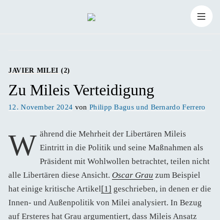
Zum
Suchen
Inhalt
Suchen
nach:
springen
JAVIER MILEI (2)
Zu Mileis Verteidigung
Veröffentlicht
12. November 2024
von
Philipp Bagus und Bernardo Ferrero
am
Während die Mehrheit der Libertären Mileis
Eintritt in die Politik und seine Maßnahmen als
Präsident mit Wohlwollen betrachtet, teilen nicht
alle Libertären diese Ansicht.
Oscar Grau
zum Beispiel
hat einige kritische Artikel
[1]
geschrieben, in denen er die
Innen- und Außenpolitik von Milei analysiert. In Bezug
auf Ersteres hat Grau argumentiert, dass Mileis Ansatz