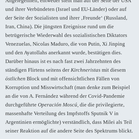
Angelegenheit, entweder steht man auf der Seite der USA
und ihrer Verbündeten (Israel und EU-Länder) oder auf
der Seite der Sozialisten und ihrer ‚Freunde‘ (Russland,
Iran, China). Die jüngsten Ereignisse rund um die
betrügerische Wiederwahl des sozialistischen Diktators
Venezuelas, Nicolas Maduro, die von Putin, Xi Jinping
und den Ayatollahs anerkannt wurde, bestätigen dies.
Darüber hinaus ist es nach fast zwei Jahrzehnten des
ständigen Flirtens seitens der
Kirchneristas
mit diesem
östlichen
Block und mit offensichtlichen Fällen von
Korruption und Misswirtschaft (man denke zum Beispiel
an die von A. Fernández während der Covid-Pandemie
durchgeführte
Operación Moscú,
die die privilegierte,
massenhafte Verteilung des Impfstoffs Sputnik V in
Argentinien ermöglichte) verständlich, dass Milei als Teil
seiner Reaktion auf die andere Seite des Spektrums blickt.