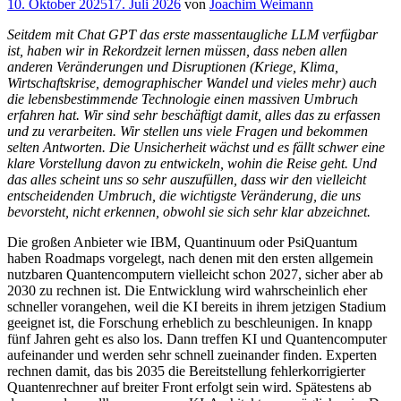
Veröffentlicht
10. Oktober 2025
17. Juli 2026
von
Joachim Weimann
am
Seitdem mit Chat GPT das erste massentaugliche LLM verfügbar
ist, haben wir in Rekordzeit lernen müssen, dass neben allen
anderen Veränderungen und Disruptionen (Kriege, Klima,
Wirtschaftskrise, demographischer Wandel und vieles mehr) auch
die lebensbestimmende Technologie einen massiven Umbruch
erfahren hat. Wir sind sehr beschäftigt damit, alles das zu erfassen
und zu verarbeiten. Wir stellen uns viele Fragen und bekommen
selten Antworten. Die Unsicherheit wächst und es fällt schwer eine
klare Vorstellung davon zu entwickeln, wohin die Reise geht. Und
das alles scheint uns so sehr auszufüllen, dass wir den vielleicht
entscheidenden Umbruch, die wichtigste Veränderung, die uns
bevorsteht, nicht erkennen, obwohl sie sich sehr klar abzeichnet.
Die großen Anbieter wie IBM, Quantinuum oder PsiQuantum
haben Roadmaps vorgelegt, nach denen mit den ersten allgemein
nutzbaren Quantencomputern vielleicht schon 2027, sicher aber ab
2030 zu rechnen ist. Die Entwicklung wird wahrscheinlich eher
schneller vorangehen, weil die KI bereits in ihrem jetzigen Stadium
geeignet ist, die Forschung erheblich zu beschleunigen. In knapp
fünf Jahren geht es also los. Dann treffen KI und Quantencomputer
aufeinander und werden sehr schnell zueinander finden. Experten
rechnen damit, das bis 2035 die Bereitstellung fehlerkorrigierter
Quantenrechner auf breiter Front erfolgt sein wird. Spätestens ab