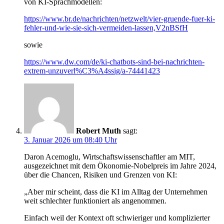
von KI-Sprachmodellen:
https://www.br.de/nachrichten/netzwelt/vier-gruende-fuer-ki-
fehler-und-wie-sie-sich-vermeiden-lassen,V2nBSfH
sowie
https://www.dw.com/de/ki-chatbots-sind-bei-nachrichten-
extrem-unzuverl%C3%A4ssig/a-74441423
Robert Muth
sagt:
3. Januar 2026 um 08:40 Uhr
Daron Acemoglu, Wirtschaftswissenschaftler am MIT,
ausgezeichnet mit dem Ökonomie-Nobelpreis im Jahre 2024,
über die Chancen, Risiken und Grenzen von KI:
„Aber mir scheint, dass die KI im Alltag der Unternehmen
weit schlechter funktioniert als angenommen.
Einfach weil der Kontext oft schwieriger und komplizierter