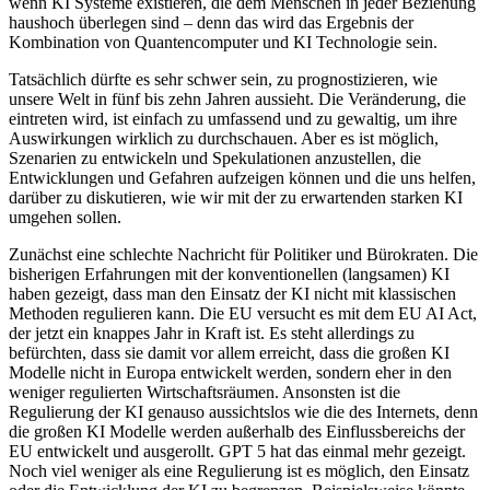
wenn KI Systeme existieren, die dem Menschen in jeder Beziehung
haushoch überlegen sind – denn das wird das Ergebnis der
Kombination von Quantencomputer und KI Technologie sein.
Tatsächlich dürfte es sehr schwer sein, zu prognostizieren, wie
unsere Welt in fünf bis zehn Jahren aussieht. Die Veränderung, die
eintreten wird, ist einfach zu umfassend und zu gewaltig, um ihre
Auswirkungen wirklich zu durchschauen. Aber es ist möglich,
Szenarien zu entwickeln und Spekulationen anzustellen, die
Entwicklungen und Gefahren aufzeigen können und die uns helfen,
darüber zu diskutieren, wie wir mit der zu erwartenden starken KI
umgehen sollen.
Zunächst eine schlechte Nachricht für Politiker und Bürokraten. Die
bisherigen Erfahrungen mit der konventionellen (langsamen) KI
haben gezeigt, dass man den Einsatz der KI nicht mit klassischen
Methoden regulieren kann. Die EU versucht es mit dem EU AI Act,
der jetzt ein knappes Jahr in Kraft ist. Es steht allerdings zu
befürchten, dass sie damit vor allem erreicht, dass die großen KI
Modelle nicht in Europa entwickelt werden, sondern eher in den
weniger regulierten Wirtschaftsräumen. Ansonsten ist die
Regulierung der KI genauso aussichtslos wie die des Internets, denn
die großen KI Modelle werden außerhalb des Einflussbereichs der
EU entwickelt und ausgerollt. GPT 5 hat das einmal mehr gezeigt.
Noch viel weniger als eine Regulierung ist es möglich, den Einsatz