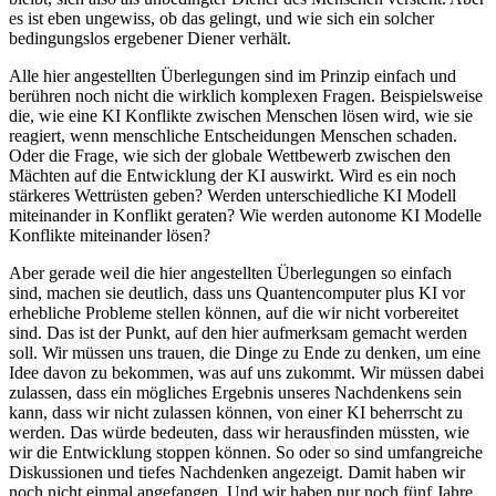
es ist eben ungewiss, ob das gelingt, und wie sich ein solcher
bedingungslos ergebener Diener verhält.
Alle hier angestellten Überlegungen sind im Prinzip einfach und
berühren noch nicht die wirklich komplexen Fragen. Beispielsweise
die, wie eine KI Konflikte zwischen Menschen lösen wird, wie sie
reagiert, wenn menschliche Entscheidungen Menschen schaden.
Oder die Frage, wie sich der globale Wettbewerb zwischen den
Mächten auf die Entwicklung der KI auswirkt. Wird es ein noch
stärkeres Wettrüsten geben? Werden unterschiedliche KI Modell
miteinander in Konflikt geraten? Wie werden autonome KI Modelle
Konflikte miteinander lösen?
Aber gerade weil die hier angestellten Überlegungen so einfach
sind, machen sie deutlich, dass uns Quantencomputer plus KI vor
erhebliche Probleme stellen können, auf die wir nicht vorbereitet
sind. Das ist der Punkt, auf den hier aufmerksam gemacht werden
soll. Wir müssen uns trauen, die Dinge zu Ende zu denken, um eine
Idee davon zu bekommen, was auf uns zukommt. Wir müssen dabei
zulassen, dass ein mögliches Ergebnis unseres Nachdenkens sein
kann, dass wir nicht zulassen können, von einer KI beherrscht zu
werden. Das würde bedeuten, dass wir herausfinden müssten, wie
wir die Entwicklung stoppen können. So oder so sind umfangreiche
Diskussionen und tiefes Nachdenken angezeigt. Damit haben wir
noch nicht einmal angefangen. Und wir haben nur noch fünf Jahre,