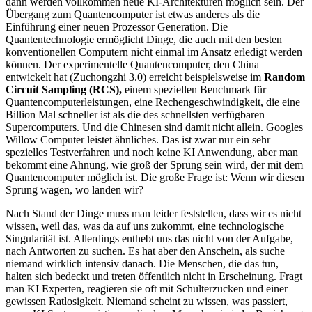
dann werden vollkommen neue KI-Architekturen möglich sein. Der
Übergang zum Quantencomputer ist etwas anderes als die
Einführung einer neuen Prozessor Generation. Die
Quantentechnologie ermöglicht Dinge, die auch mit den besten
konventionellen Computern nicht einmal im Ansatz erledigt werden
können. Der experimentelle Quantencomputer, den China
entwickelt hat (Zuchongzhi 3.0) erreicht beispielsweise im
Random
Circuit Sampling (RCS)
,
einem speziellen Benchmark für
Quantencomputerleistungen, eine Rechengeschwindigkeit, die eine
Billion Mal schneller ist als die des schnellsten verfügbaren
Supercomputers. Und die Chinesen sind damit nicht allein. Googles
Willow Computer leistet ähnliches. Das ist zwar nur ein sehr
spezielles Testverfahren und noch keine KI Anwendung, aber man
bekommt eine Ahnung, wie groß der Sprung sein wird, der mit dem
Quantencomputer möglich ist. Die große Frage ist: Wenn wir diesen
Sprung wagen, wo landen wir?
Nach Stand der Dinge muss man leider feststellen, dass wir es nicht
wissen, weil das, was da auf uns zukommt, eine technologische
Singularität ist. Allerdings enthebt uns das nicht von der Aufgabe,
nach Antworten zu suchen. Es hat aber den Anschein, als suche
niemand wirklich intensiv danach. Die Menschen, die das tun,
halten sich bedeckt und treten öffentlich nicht in Erscheinung. Fragt
man KI Experten, reagieren sie oft mit Schulterzucken und einer
gewissen Ratlosigkeit. Niemand scheint zu wissen, was passiert,