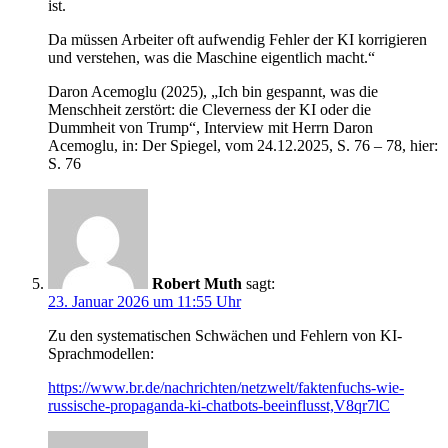
ist.
Da müssen Arbeiter oft aufwendig Fehler der KI korrigieren
und verstehen, was die Maschine eigentlich macht.“
Daron Acemoglu (2025), „Ich bin gespannt, was die
Menschheit zerstört: die Cleverness der KI oder die
Dummheit von Trump“, Interview mit Herrn Daron
Acemoglu, in: Der Spiegel, vom 24.12.2025, S. 76 – 78, hier:
S. 76
Robert Muth
sagt:
23. Januar 2026 um 11:55 Uhr
Zu den systematischen Schwächen und Fehlern von KI-
Sprachmodellen:
https://www.br.de/nachrichten/netzwelt/faktenfuchs-wie-
russische-propaganda-ki-chatbots-beeinflusst,V8qr7lC