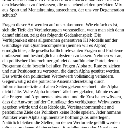
den Maschinen zu überlassen, die uns nebenbei den perfekten Mix
aus Sport und Mentaltraining ausrechnen, der uns vor Degeneration
schützt?
Fragen dieser Art werden auf uns zukommen. Wie einfach es ist,
sich die Tiefe der Veränderungen vorzustellen, wenn man sich denn
darauf einlässt, zeigt das folgende Gedankenspiel: Die
Verfügbarkeit eines allgemeinen generativen KI Modells auf der
Grundlage von Quantencomputern (nennen wir es Alpha)
ermöglicht es, alle gesellschaftlich relevanten Fragen und Probleme
umfassend und bestmöglich analysieren zu lassen. Nehmen wir an,
ein politischer Unternehmer gründet daraufhin eine Partei, deren
Programm darin besteht bei allen Fragen Alpha zu Rate zu ziehen
und nur Positionen zu vertreten, die durch Alpha gestützt werden.
Das würde den politischen Wettbewerb vollständig verändern.
Gegenwärtig ist die politische Auseinandersetzung durch
Informationsdefizite auf allen Seiten gekennzeichnet – die Alpha
nicht hätte. Wäre Alpha in einer Talkshow geladen, könnte es auf
alle Fragen und Argumente antworten und die Zuschauer wüssten,
dass die Antwort auf der Grundlage des verfügbaren Weltwissens
gegeben würde und dass Ideologie, Voreingenommenheit und
persönliche Ziele des Politikers keine Rolle spielen. Jeder humane
Politiker wäre Alpha argumentativ hoffnungslos unterlegen.
Natürlich bleiben die Stellen, an denen Werturteile gefällt werden
müssen, an denen Wertesysteme, Einstellungen oder Moral eine