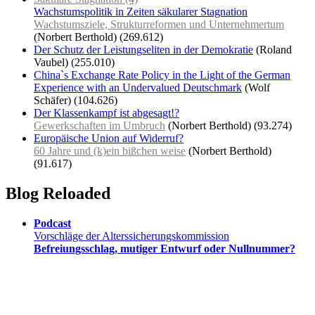
Wachstumspolitik in Zeiten säkularer Stagnation
Wachstumsziele, Strukturreformen und Unternehmertum
(Norbert Berthold)
(269.612)
Der Schutz der Leistungseliten in der Demokratie
(Roland
Vaubel)
(255.010)
China`s Exchange Rate Policy in the Light of the German
Experience with an Undervalued Deutschmark
(Wolf
Schäfer)
(104.626)
Der Klassenkampf ist abgesagt!?
Gewerkschaften im Umbruch
(Norbert Berthold)
(93.274)
Europäische Union auf Widerruf?
60 Jahre und (k)ein bißchen weise
(Norbert Berthold)
(91.617)
Blog Reloaded
Podcast
Vorschläge der Alterssicherungskommission
Befreiungsschlag, mutiger Entwurf oder Nullnummer?