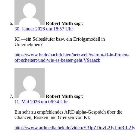
Robert Muth
sagt:
30. Januar 2026 um 18:57 Uhr
KI —ein Selbstläufer bzw. ein Erfolgsmodell in
Unternehmen?
https://www.br.de/nachrichten/netzwelt/warum-ki-in-firmen-
oft-scheitert-und-wie-es-besser-geht,V9aaazb
Robert Muth
sagt:
11. Mai 2026 um 06:34 Uhr
Ein sehr zu empfehlendes ARD alpha-Gespräch über die
Chancen, Risiken und Grenzen von KI:
https://www.ardmediathek.de/video/Y3JpZDovL2JyLm