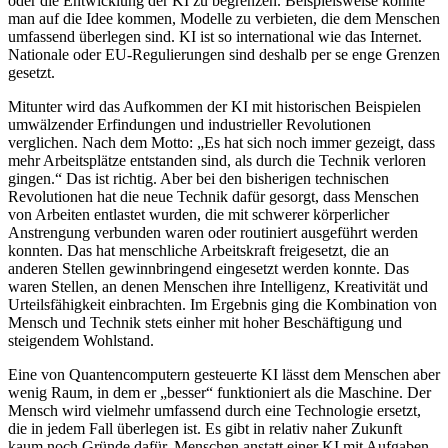
oder die Entwicklung der KI zu begrenzen. Beispielsweise könnte
man auf die Idee kommen, Modelle zu verbieten, die dem Menschen
umfassend überlegen sind. KI ist so international wie das Internet.
Nationale oder EU-Regulierungen sind deshalb per se enge Grenzen
gesetzt.
Mitunter wird das Aufkommen der KI mit historischen Beispielen
umwälzender Erfindungen und industrieller Revolutionen
verglichen. Nach dem Motto: „Es hat sich noch immer gezeigt, dass
mehr Arbeitsplätze entstanden sind, als durch die Technik verloren
gingen.“ Das ist richtig. Aber bei den bisherigen technischen
Revolutionen hat die neue Technik dafür gesorgt, dass Menschen
von Arbeiten entlastet wurden, die mit schwerer körperlicher
Anstrengung verbunden waren oder routiniert ausgeführt werden
konnten. Das hat menschliche Arbeitskraft freigesetzt, die an
anderen Stellen gewinnbringend eingesetzt werden konnte. Das
waren Stellen, an denen Menschen ihre Intelligenz, Kreativität und
Urteilsfähigkeit einbrachten. Im Ergebnis ging die Kombination von
Mensch und Technik stets einher mit hoher Beschäftigung und
steigendem Wohlstand.
Eine von Quantencomputern gesteuerte KI lässt dem Menschen aber
wenig Raum, in dem er „besser“ funktioniert als die Maschine. Der
Mensch wird vielmehr umfassend durch eine Technologie ersetzt,
die in jedem Fall überlegen ist. Es gibt in relativ naher Zukunft
kaum noch Gründe dafür, Menschen anstatt einer KI mit Aufgaben