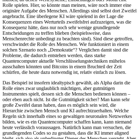
Rolle spielen. Hier, so könnte man meinen, wäre noch immer eine
originäre Aufgabe des Menschen. Allerdings sind selbst dort Zweifel
angebracht. Eine überlegene KI wäre spielend in der Lage die
Konsequenzen eines Werturteils zweifelsfrei aufzuzeigen, was die
Konsequenz hätte, dass nur noch sehr wenige grundlegende
Entscheidungen zu treffen blieben (beispielsweise, dass
Menschenrechte unbedingt zu beachten sind). Sind diese getroffen,
verschwindet die Rolle des Menschen. Wie funktioniert in einem
solchen Szenario noch „Demokratie“? Verglichen damit sind die
Probleme, die dadurch entstehen werden, dass starke
Quantencomputer aktuelle Verschlüsselungstechniken mühelos
ausschalten könnten und Bitcoins in einem Bruchteil der Zeit
schürfen, die heute dazu notwendig ist, relativ einfach zu lösen.
Das Beispiel ist insofern idealtypisch gewählt, als Alpha darin die
Rolle eines zwar unglaublich mächtigen, aber gutmütigen
Instrumentes spielt, dessen sich die Menschen bedienen können –
oder eben auch nicht. Ist die Gutmütigkeit sicher? Man kann sehr
große Zweifel daran haben, dass es möglich sein wird, die
Hierarchie zwischen Mensch und KI aufrechtzuerhalten. Welche
Regeln sich innerhalb eines so gewaltigen neuronalen Netzwerkes
bilden, wie es ein Quantencomputer schaffen kann, kann niemand
heute verlässlich voraussagen. Natürlich kann man versuchen, die
grundlegenden Codes so zu gestalten, dass die KI immer aligned
bleibt, sich also als unbedingter Diener des Menschen versteht. Aber