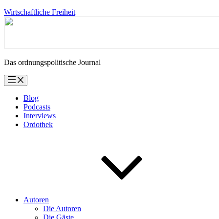
Zum
Wirtschaftliche Freiheit
Inhalt
springen
Das ordnungspolitische Journal
Blog
Podcasts
Interviews
Ordothek
Autoren
Die Autoren
Die Gäste