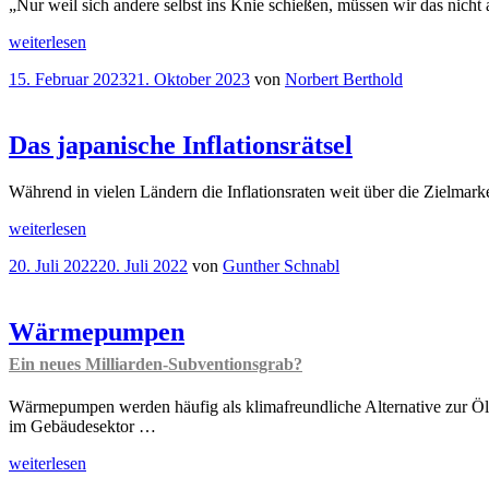
von
„Nur weil sich andere selbst ins Knie schießen, müssen wir das nich
den
„Binnenmarkt,
vielen
“
weiterlesen
Industriepolitik
Veröffentlicht
15. Februar 2023
21. Oktober 2023
von
Norbert Berthold
und
am
„Souveränitätsfonds“
Wie
die
Das japanische Inflationsrätsel
Europäische
Union
Während in vielen Ländern die Inflationsraten weit über die Zielmar
ihre
wettbewerblichen
„Das
weiterlesen
Fundamente
japanische
untergräbt
“
Veröffentlicht
20. Juli 2022
20. Juli 2022
von
Gunther Schnabl
Inflationsrätsel“
am
Wärmepumpen
Ein neues Milliarden-Subventionsgrab?
Wärmepumpen werden häufig als klimafreundliche Alternative zur Öl
im Gebäudesektor …
„Wärmepumpen
weiterlesen
Ein