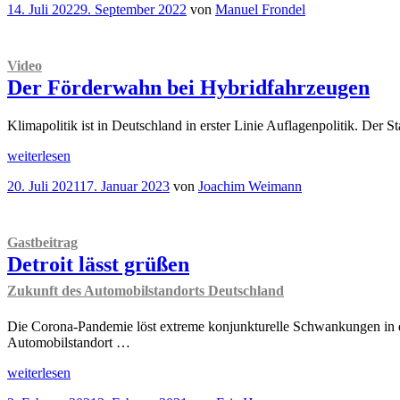
Veröffentlicht
14. Juli 2022
9. September 2022
von
Manuel Frondel
neues
am
Milliarden-
Subventionsgrab?
“
Video
Der Förderwahn bei Hybridfahrzeugen
Klimapolitik ist in Deutschland in erster Linie Auflagenpolitik. Der 
„
Video
weiterlesen
Der
Veröffentlicht
20. Juli 2021
17. Januar 2023
von
Joachim Weimann
Förderwahn
am
bei
Hybridfahrzeugen“
Gastbeitrag
Detroit lässt grüßen
Zukunft des Automobilstandorts Deutschland
Die Corona-Pandemie löst extreme konjunkturelle Schwankungen in der
Automobilstandort …
„
Gastbeitrag
weiterlesen
Detroit