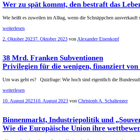
Wer zu spät kommt, den bestraft das Lebe
Wie heißt es zuweilen im Alltag, wenn die Schnäppchen ausverkauft 
„Solarstrom
weiterlesen
für
Veröffentlicht
2. Oktober 2023
7. Oktober 2023
von
Alexander Eisenkopf
Elektrofahrzeuge
am
Wer
zu
spät
38 Mrd. Franken Subventionen
kommt,
Privilegien für die wenigen, finanziert von
den
bestraft
das
Um was geht es? Quizfrage: Wie hoch sind eigentlich die Bundessu
Leben!
“
„38
weiterlesen
Mrd.
Veröffentlicht
10. August 2023
10. August 2023
von
Christoph A. Schaltegger
Franken
am
Subventionen
Privilegien
für
Binnenmarkt, Industriepolitik und „Souve
die
Wie die Europäische Union ihre wettbewe
wenigen,
finanziert