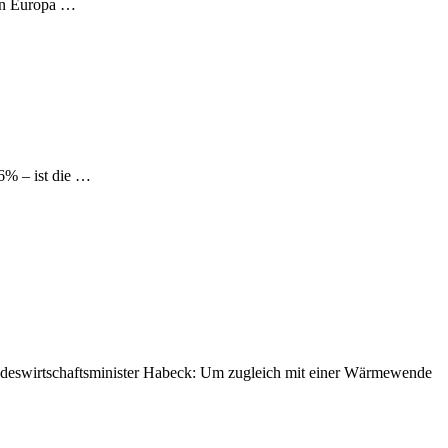
 in Europa …
6% – ist die …
undeswirtschaftsminister Habeck: Um zugleich mit einer Wärmewende