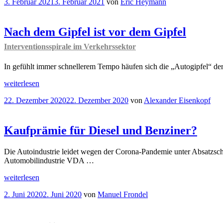
Veröffentlicht
3. Februar 2021
3. Februar 2021
von
Eric Heymann
lässt
am
grüßen
Zukunft
des
Nach dem Gipfel ist vor dem Gipfel
Automobilstandorts
Interventionsspirale im Verkehrssektor
Deutschland
“
In gefühlt immer schnellerem Tempo häufen sich die „Autogipfel“ der
„Nach
weiterlesen
dem
Veröffentlicht
22. Dezember 2020
22. Dezember 2020
von
Alexander Eisenkopf
Gipfel
am
ist
vor
dem
Kaufprämie für Diesel und Benziner?
Gipfel
Interventionsspirale
Die Autoindustrie leidet wegen der Corona-Pandemie unter Absatzschw
im
Automobilindustrie VDA …
Verkehrssektor
“
„Kaufprämie
weiterlesen
für
Veröffentlicht
2. Juni 2020
2. Juni 2020
von
Manuel Frondel
Diesel
am
und
Benziner?“