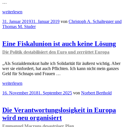
…
„Europäische
weiterlesen
Fiskalunion?
Veröffentlicht
31. Januar 2019
31. Januar 2019
von
Christoph A. Schaltegger und
Erfahrungen
am
Thomas M. Studer
aus
der
Schweizer
Bundesstaatsgründung
Eine Fiskalunion ist auch keine Lösung
von
Die Politik destabilisiert den Euro und zerrüttet Europa
1848
“
„Als Sozialdemokrat halte ich Solidarität für äußerst wichtig. Aber
wer sie einfordert, hat auch Pflichten. Ich kann nicht mein ganzes
Geld für Schnaps und Frauen …
„Eine
weiterlesen
Fiskalunion
Veröffentlicht
16. November 2018
1. September 2025
von
Norbert Berthold
ist
am
auch
keine
Lösung
Die Verantwortungslosigkeit in Europa
Die
wird neu organisiert
Politik
destabilisiert
Emmanuel Macrons desaströser Plan