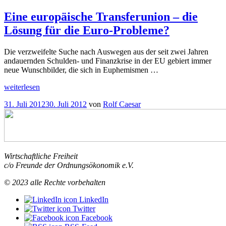
am
Weg
zur
Eine europäische Transferunion – die
„Vollendung“
Lösung für die Euro-Probleme?
der
Wirtschafts-
und
Die verzweifelte Suche nach Auswegen aus der seit zwei Jahren
Währungsunion?“
andauernden Schulden- und Finanzkrise in der EU gebiert immer
neue Wunschbilder, die sich in Euphemismen …
„Eine
weiterlesen
europäische
Veröffentlicht
31. Juli 2012
30. Juli 2012
von
Rolf Caesar
Transferunion
am
–
die
Lösung
für
die
Wirtschaftliche Freiheit
Euro-
c/o Freunde der Ordnungsökonomik e.V.
Probleme?“
© 2023 alle Rechte vorbehalten
LinkedIn
Twitter
Facebook