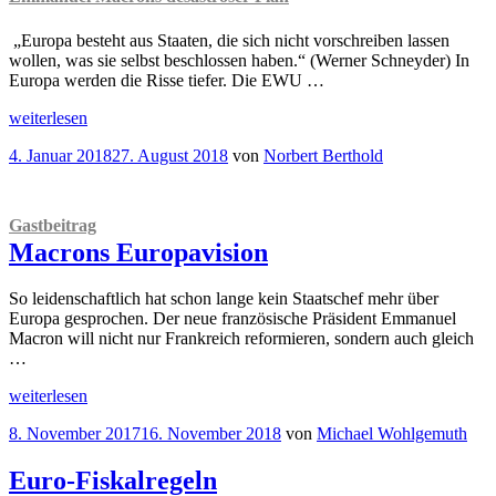
den
Euro
„Europa besteht aus Staaten, die sich nicht vorschreiben lassen
und
wollen, was sie selbst beschlossen haben.“ (Werner Schneyder) In
zerrüttet
Europa werden die Risse tiefer. Die EWU …
Europa
“
„Die
weiterlesen
Verantwortungslosigkeit
Veröffentlicht
4. Januar 2018
27. August 2018
von
Norbert Berthold
in
am
Europa
wird
neu
Gastbeitrag
organisiert
Macrons Europavision
Emmanuel
Macrons
desaströser
So leidenschaftlich hat schon lange kein Staatschef mehr über
Plan
“
Europa gesprochen. Der neue französische Präsident Emmanuel
Macron will nicht nur Frankreich reformieren, sondern auch gleich
…
„
Gastbeitrag
weiterlesen
Macrons
Veröffentlicht
8. November 2017
16. November 2018
von
Michael Wohlgemuth
Europavision“
am
Euro-Fiskalregeln