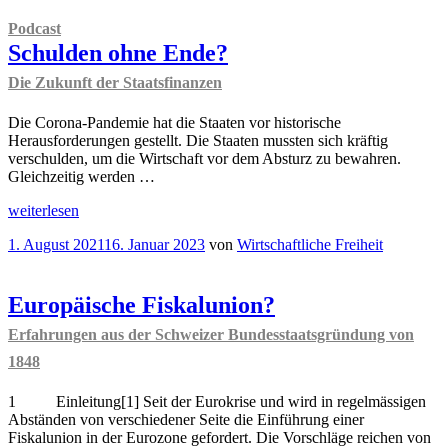
Podcast
Schulden ohne Ende?
Die Zukunft der Staatsfinanzen
Die Corona-Pandemie hat die Staaten vor historische
Herausforderungen gestellt. Die Staaten mussten sich kräftig
verschulden, um die Wirtschaft vor dem Absturz zu bewahren.
Gleichzeitig werden …
„
Podcast
weiterlesen
Schulden
Veröffentlicht
1. August 2021
16. Januar 2023
von
Wirtschaftliche Freiheit
ohne
am
Ende?
Die
Zukunft
Europäische Fiskalunion?
der
Erfahrungen aus der Schweizer Bundesstaatsgründung von
Staatsfinanzen
“
1848
1 Einleitung[1] Seit der Eurokrise und wird in regelmässigen
Abständen von verschiedener Seite die Einführung einer
Fiskalunion in der Eurozone gefordert. Die Vorschläge reichen von