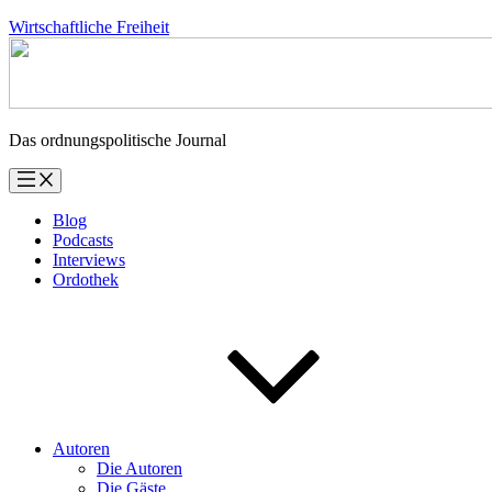
Zum
Wirtschaftliche Freiheit
Inhalt
springen
Das ordnungspolitische Journal
Blog
Podcasts
Interviews
Ordothek
Autoren
Die Autoren
Die Gäste