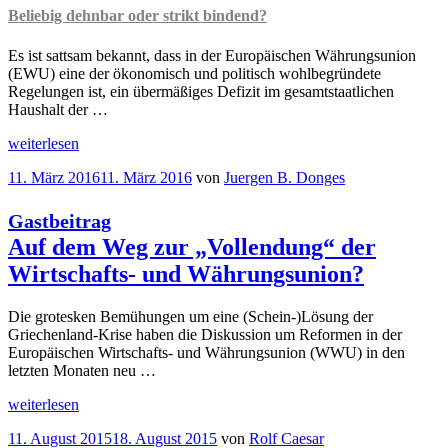
Beliebig dehnbar oder strikt bindend?
Es ist sattsam bekannt, dass in der Europäischen Währungsunion
(EWU) eine der ökonomisch und politisch wohlbegründete
Regelungen ist, ein übermäßiges Defizit im gesamtstaatlichen
Haushalt der …
„Euro-
weiterlesen
Fiskalregeln
Veröffentlicht
11. März 2016
11. März 2016
von
Juergen B. Donges
Beliebig
am
dehnbar
oder
Gastbeitrag
strikt
Auf dem Weg zur „Vollendung“ der
bindend?
“
Wirtschafts- und Währungsunion?
Die grotesken Bemühungen um eine (Schein-)Lösung der
Griechenland-Krise haben die Diskussion um Reformen in der
Europäischen Wirtschafts- und Währungsunion (WWU) in den
letzten Monaten neu …
„
weiterlesen
Gastbeitrag
Auf
Veröffentlicht
11. August 2015
18. August 2015
von
Rolf Caesar
dem