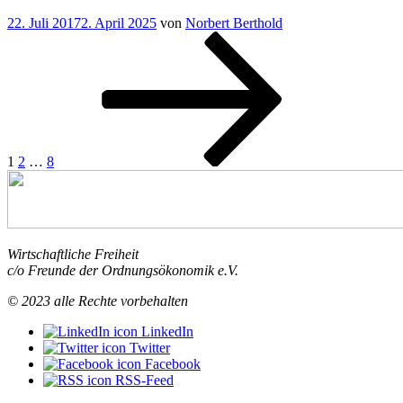
(un)endliche
multilaterale
Veröffentlicht
22. Juli 2017
2. April 2025
von
Norbert Berthold
Geschichte
Ordnung
am
Seitennummerierung
Seite
Seite
Seite
Nächste
(Deutsche)
oder
Seite
Leistungsbilanzüberschüsse
zocken
der
in
bis
Beiträge
der
der
Kritik
“
Arzt
kommt?
“
1
2
…
8
Wirtschaftliche Freiheit
c/o Freunde der Ordnungsökonomik e.V.
© 2023 alle Rechte vorbehalten
LinkedIn
Twitter
Facebook
RSS-Feed