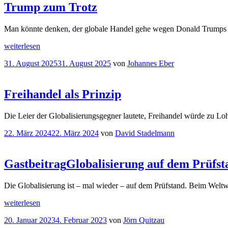
Trump zum Trotz
Man könnte denken, der globale Handel gehe wegen Donald Trumps Zol
„
Ökonomie
weiterlesen
in
Veröffentlicht
31. August 2025
31. August 2025
von
Johannes Eber
Bildern
am
Trump
zum
Trotz“
Freihandel als Prinzip
Die Leier der Globalisierungsgegner lautete, Freihandel würde zu Lo
Veröffentlicht
22. März 2024
22. März 2024
von
David Stadelmann
am
Gastbeitrag
Globalisierung auf dem Prüfst
Die Globalisierung ist – mal wieder – auf dem Prüfstand. Beim Welt
„
Gastbeitrag
Globalisierung
weiterlesen
auf
Veröffentlicht
20. Januar 2023
4. Februar 2023
von
Jörn Quitzau
dem