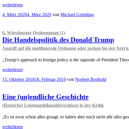
„Corona
weiterlesen
mutiert
Veröffentlicht
4. März 2020
4. März 2020
von
Michael Grömling
zum
am
Globalisierungsschock“
6. Würzburger Ordnungstag (1)
Die Handelspolitik des Donald Trump
Angriff auf die multilaterale Ordnung oder zocken bis der Arzt
„Trump’s approach to foreign policy is the opposite of President The
„
6.
weiterlesen
Würzburger
Veröffentlicht
15. Oktober 2018
18. Februar 2019
von
Norbert Berthold
Ordnungstag
am
(1)
Die
Handelspolitik
Eine (un)endliche Geschichte
des
(Deutsche) Leistungsbilanzüberschüsse in der Kritik
Donald
Trump
Angriff
„Es ist zwar schon alles gesagt, es haben aber noch nicht alle alles 
auf
„Eine
die
weiterlesen