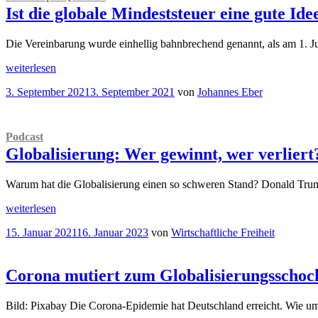
Ist die globale Mindeststeuer eine gute Ide
Die Vereinbarung wurde einhellig bahnbrechend genannt, als am 1. 
„
The
weiterlesen
Simple
Veröffentlicht
3. September 2021
3. September 2021
von
Johannes Eber
Question
am
Ist
die
globale
Podcast
Mindeststeuer
Globalisierung: Wer gewinnt, wer verliert
eine
gute
Idee?“
Warum hat die Globalisierung einen so schweren Stand? Donald Trum
„
Podcast
weiterlesen
Globalisierung:
Veröffentlicht
15. Januar 2021
16. Januar 2023
von
Wirtschaftliche Freiheit
Wer
am
gewinnt,
wer
verliert?“
Corona mutiert zum Globalisierungsschoc
Bild: Pixabay Die Corona-Epidemie hat Deutschland erreicht. Wie u