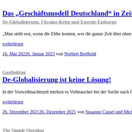
am
Prüfstand
Rückschritt
oder
Reifeprozess?
“
Das „Geschäftsmodell Deutschland“ in Zei
De-Globalisierung, Ukraine-Krieg und Energie-Embargo
„Man sieht erst, wenn die Ebbe kommt, wer die ganze Zeit über ohn
„Das
weiterlesen
„Geschäftsmodell
Veröffentlicht
16. Mai 2022
6. Januar 2023
von
Norbert Berthold
Deutschland“
am
in
Zeiten
der
Gastbeitrag
Krise
De-Globalisierung ist keine Lösung!
De-
Globalisierung,
Ukraine-
In der Vorweihnachtszeit merken es Verbraucher bei der Suche nach 
Krieg
„
Gastbeitrag
und
weiterlesen
De-
Energie-
Veröffentlicht
26. Dezember 2021
26. Dezember 2021
von
Susanne Cassel und Mic
Globalisierung
Embargo
am
ist
“
keine
Lösung!“
The Simple Question