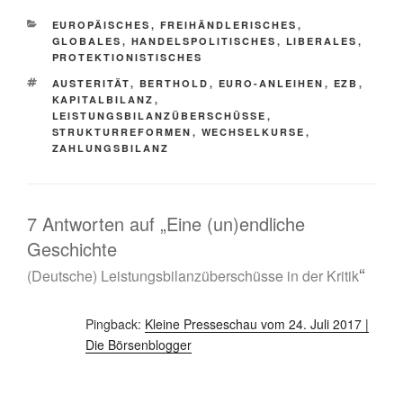
KATEGORIEN
EUROPÄISCHES
,
FREIHÄNDLERISCHES
,
GLOBALES
,
HANDELSPOLITISCHES
,
LIBERALES
,
PROTEKTIONISTISCHES
SCHLAGWÖRTER
AUSTERITÄT
,
BERTHOLD
,
EURO-ANLEIHEN
,
EZB
,
KAPITALBILANZ
,
LEISTUNGSBILANZÜBERSCHÜSSE
,
STRUKTURREFORMEN
,
WECHSELKURSE
,
ZAHLUNGSBILANZ
7 Antworten auf „Eine (un)endliche
Geschichte
“
(Deutsche) Leistungsbilanzüberschüsse in der Kritik
Pingback:
Kleine Presseschau vom 24. Juli 2017 |
Die Börsenblogger