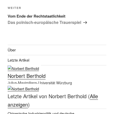
Nächster
WEITER
Beitrag
Vom Ende der Rechtstaatlichkeit
Das polnisch-europäische Trauerspiel
Über
Letzte Artikel
Norbert Berthold
Julius-Maximilians-Universität Würzburg
Letzte Artikel von Norbert Berthold
(
Alle
anzeigen
)
Chinesische Industriepolitik und deutsche