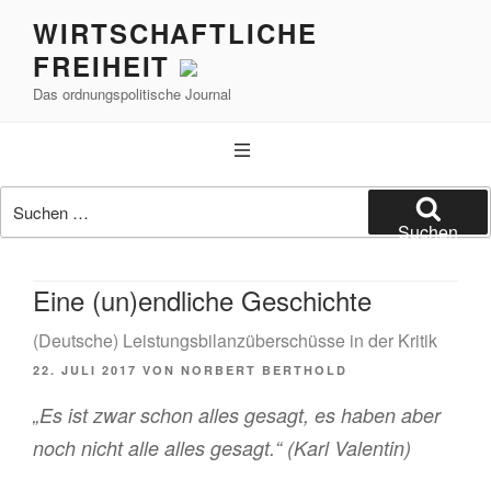
Zum
WIRTSCHAFTLICHE
Inhalt
FREIHEIT
springen
Das ordnungspolitische Journal
Suchen
nach:
Suchen
Eine (un)endliche Geschichte
(Deutsche) Leistungsbilanzüberschüsse in der Kritik
VERÖFFENTLICHT
22. JULI 2017
VON
NORBERT BERTHOLD
AM
„Es ist zwar schon alles gesagt, es haben aber
noch nicht alle alles gesagt.“ (Karl Valentin)