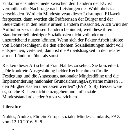
Einkommensunterschiede zwischen den Ländern der EU ist
vermutlich die Nachfrage nach Leistungen des Wohlfahrtsstaats
verschieden. Wird ein Mindestniveau dieser Leistungen EU-weit
festgesetzt, dann werden die Präferenzen der Bürger und der
Steuerzahler in den relativ armen Ländern missachtet. Auch wird der
Aufholprozess in diesen Ländern behindert, weil diese ihren
Standortvorteil niedriger Sozialkosten nicht voll oder nur
unzureichend nutzen können. Wenn sich der Faktor Arbeit infolge
von Lohnabschlägen, die den erhöhten Sozialleistungen nicht voll
entsprechen, verteuert, dann ist die Arbeitslosigkeit in den relativ
armen Ländern höher als sonst.
Risiken dieser Art scheint Frau Nahles zu sehen. Sie konzediert:
„Die konkrete Ausgestaltung beider Rechtsrahmen für die
Festlegung und die Anpassung nationaler Mindestlöhne und die
Implementierung nationaler GrundsicherungsÂ­systeme müssen …
den Mitgliedstaaten überlassen werden“ (FAZ, S. 8). Besser wäre
es, solche Risiken nicht einzugehen und auf soziale
Mindeststandards jeder Art zu verzichten.
Literatur
Nahles, Andrea, Für ein Europa sozialer Mindeststandards, FAZ
vom 12.10.2016, S. 8.