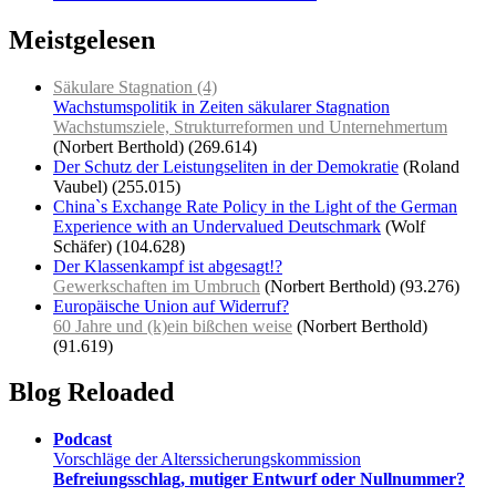
Meistgelesen
Säkulare Stagnation (4)
Wachstumspolitik in Zeiten säkularer Stagnation
Wachstumsziele, Strukturreformen und Unternehmertum
(Norbert Berthold)
(269.614)
Der Schutz der Leistungseliten in der Demokratie
(Roland
Vaubel)
(255.015)
China`s Exchange Rate Policy in the Light of the German
Experience with an Undervalued Deutschmark
(Wolf
Schäfer)
(104.628)
Der Klassenkampf ist abgesagt!?
Gewerkschaften im Umbruch
(Norbert Berthold)
(93.276)
Europäische Union auf Widerruf?
60 Jahre und (k)ein bißchen weise
(Norbert Berthold)
(91.619)
Blog Reloaded
Podcast
Vorschläge der Alterssicherungskommission
Befreiungsschlag, mutiger Entwurf oder Nullnummer?