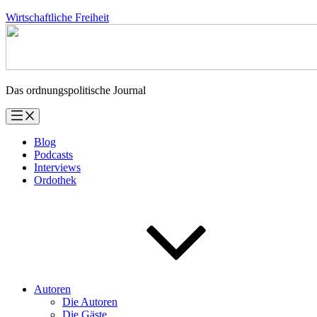
Zum
Wirtschaftliche Freiheit
Inhalt
springen
Das ordnungspolitische Journal
Blog
Podcasts
Interviews
Ordothek
Autoren
Die Autoren
Die Gäste