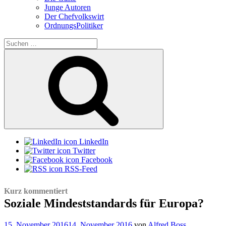
Junge Autoren
Der Chefvolkswirt
OrdnungsPolitiker
Suchen
nach:
Suchen
LinkedIn
Twitter
Facebook
RSS-Feed
Kurz kommentiert
Soziale Mindeststandards für Europa?
Veröffentlicht
15. November 2016
14. November 2016
von
Alfred Boss