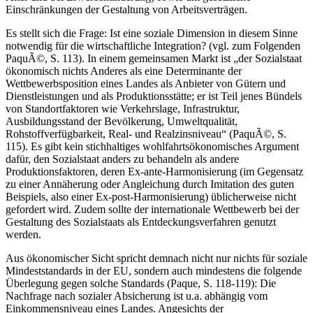
Einschränkungen der Gestaltung von Arbeitsverträgen.
Es stellt sich die Frage: Ist eine soziale Dimension in diesem Sinne
notwendig für die wirtschaftliche Integration? (vgl. zum Folgenden
PaquÃ©, S. 113). In einem gemeinsamen Markt ist „der Sozialstaat
ökonomisch nichts Anderes als eine Determinante der
Wettbewerbsposition eines Landes als Anbieter von Gütern und
Dienstleistungen und als Produktionsstätte; er ist Teil jenes Bündels
von Standortfaktoren wie Verkehrslage, Infrastruktur,
Ausbildungsstand der Bevölkerung, Umweltqualität,
Rohstoffverfügbarkeit, Real- und Realzinsniveau“ (PaquÃ©, S.
115). Es gibt kein stichhaltiges wohlfahrtsökonomisches Argument
dafür, den Sozialstaat anders zu behandeln als andere
Produktionsfaktoren, deren Ex-ante-Harmonisierung (im Gegensatz
zu einer Annäherung oder Angleichung durch Imitation des guten
Beispiels, also einer Ex-post-Harmonisierung) üblicherweise nicht
gefordert wird. Zudem sollte der internationale Wettbewerb bei der
Gestaltung des Sozialstaats als Entdeckungsverfahren genutzt
werden.
Aus ökonomischer Sicht spricht demnach nicht nur nichts für soziale
Mindeststandards in der EU, sondern auch mindestens die folgende
Überlegung gegen solche Standards (Paque, S. 118-119): Die
Nachfrage nach sozialer Absicherung ist u.a. abhängig vom
Einkommensniveau eines Landes. Angesichts der