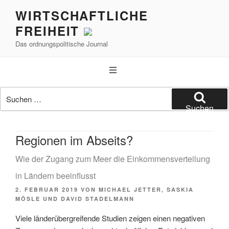
Zum
WIRTSCHAFTLICHE
Inhalt
FREIHEIT
springen
Das ordnungspolitische Journal
Suchen
nach:
Suchen
Regionen im Abseits?
Wie der Zugang zum Meer die Einkommensverteilung
in Ländern beeinflusst
VERÖFFENTLICHT
2. FEBRUAR 2019
VON
MICHAEL JETTER, SASKIA
AM
MÖSLE UND DAVID STADELMANN
Viele länderübergreifende Studien zeigen einen negativen