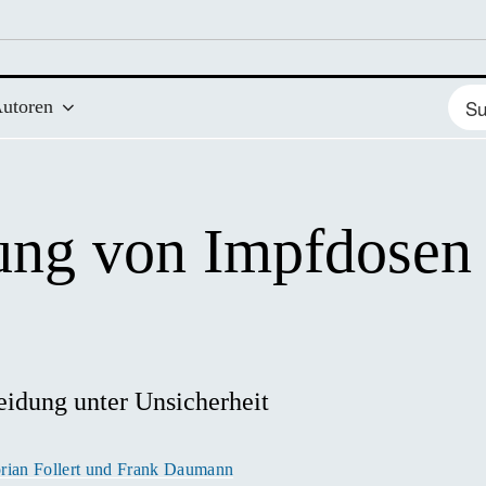
Such
utoren
nach
lung von Impfdosen
eidung unter Unsicherheit 
orian Follert und Frank Daumann