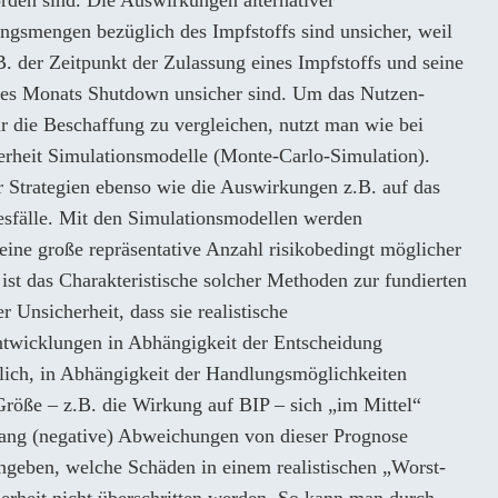
ngsmengen bezüglich des Impfstoffs sind unsicher, weil
. der Zeitpunkt der Zulassung eines Impfstoffs und seine
nes Monats Shutdown unsicher sind. Um das Nutzen-
für die Beschaffung zu vergleichen, nutzt man wie bei
erheit Simulationsmodelle (Monte-Carlo-Simulation).
r Strategien ebenso wie die Auswirkungen z.B. auf das
esfälle. Mit den Simulationsmodellen werden
eine große repräsentative Anzahl risikobedingt möglicher
 ist das Charakteristische solcher Methoden zur fundierten
 Unsicherheit, dass sie realistische
ntwicklungen in Abhängigkeit der Entscheidung
glich, in Abhängigkeit der Handlungsmöglichkeiten
Größe – z.B. die Wirkung auf BIP – sich „im Mittel“
ang (negative) Abweichungen von dieser Prognose
ngeben, welche Schäden in einem realistischen „Worst-
erheit nicht überschritten werden. So kann man durch