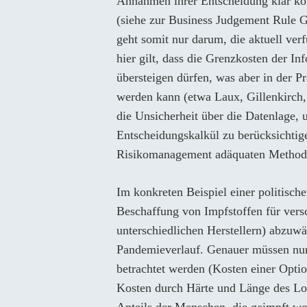
Annahmen ihrer Entscheidung klar ko
(siehe zur Business Judgement Rule G
geht somit nur darum, die aktuell ve
hier gilt, dass die Grenzkosten der I
übersteigen dürfen, was aber in der Pr
werden kann (etwa Laux, Gillenkirch, 
die Unsicherheit über die Datenlage, 
Entscheidungskalkül zu berücksichtig
Risikomanagement adäquaten Methode
Im konkreten Beispiel einer politisch
Beschaffung von Impfstoffen für vers
unterschiedlichen Herstellern) abzuw
Pandemieverlauf. Genauer müssen nur
betrachtet werden (Kosten einer Optio
Kosten durch Härte und Länge des Lo
Anteils der Menschen, die geimpft wo