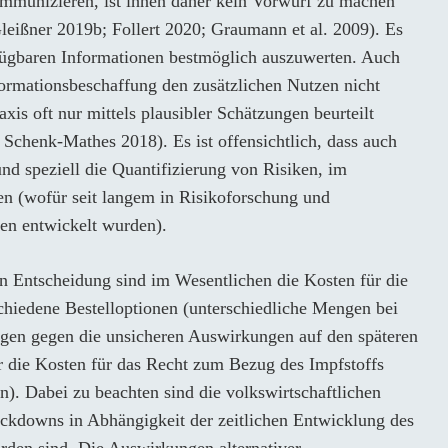
mmunizieren, ist ihnen daher kein Vorwurf zu machen
leißner 2019b; Follert 2020; Graumann et al. 2009). Es
rfügbaren Informationen bestmöglich auszuwerten. Auch
nformationsbeschaffung den zusätzlichen Nutzen nicht
axis oft nur mittels plausibler Schätzungen beurteilt
Schenk-Mathes 2018). Es ist offensichtlich, dass auch
und speziell die Quantifizierung von Risiken, im
en (wofür seit langem in Risikoforschung und
n entwickelt wurden).
en Entscheidung sind im Wesentlichen die Kosten für die
chiedene Bestelloptionen (unterschiedliche Mengen bei
ägen gegen die unsicheren Auswirkungen auf den späteren
 die Kosten für das Recht zum Bezug des Impfstoffs
n). Dabei zu beachten sind die volkswirtschaftlichen
ckdowns in Abhängigkeit der zeitlichen Entwicklung des
rden sind. Die Auswirkungen alternativer