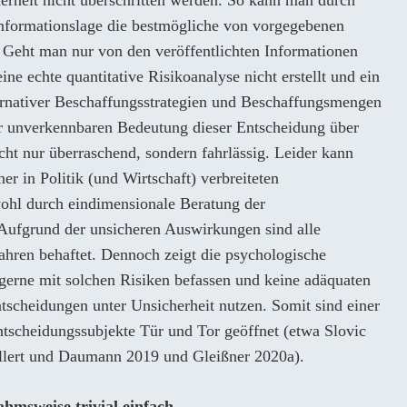
formationslage die bestmögliche von vorgegebenen
 Geht man nur von den veröffentlichten Informationen
e echte quantitative Risikoanalyse nicht erstellt und ein
ernativer Beschaffungsstrategien und Beschaffungsmengen
er unverkennbaren Bedeutung dieser Entscheidung über
cht nur überraschend, sondern fahrlässig. Leider kann
r in Politik (und Wirtschaft) verbreiteten
 wohl durch eindimensionale Beratung der
 Aufgrund der unsicheren Auswirkungen sind alle
hren behaftet. Dennoch zeigt die psychologische
gerne mit solchen Risiken befassen und keine adäquaten
tscheidungen unter Unsicherheit nutzen. Somit sind einer
tscheidungssubjekte Tür und Tor geöffnet (etwa Slovic
ollert und Daumann 2019 und Gleißner 2020a).
ahmsweise trivial einfach