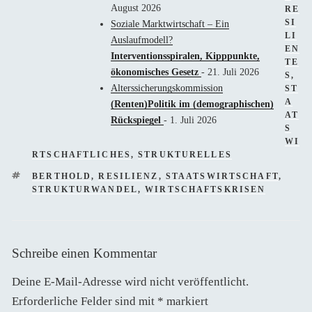
August 2026
RE
SI
Soziale Marktwirtschaft – Ein
LI
Auslaufmodell?
EN
Interventionsspiralen, Kipppunkte,
TE
ökonomisches Gesetz
- 21. Juli 2026
S
,
Alterssicherungskommission
ST
A
(Renten)Politik im (demographischen)
AT
Rückspiegel
- 1. Juli 2026
S
WI
RTSCHAFTLICHES
,
STRUKTURELLES
SCHLAGWÖRTER
BERTHOLD
,
RESILIENZ
,
STAATSWIRTSCHAFT
,
STRUKTURWANDEL
,
WIRTSCHAFTSKRISEN
Schreibe einen Kommentar
Deine E-Mail-Adresse wird nicht veröffentlicht.
Erforderliche Felder sind mit
*
markiert