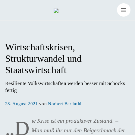
Zum
Suchen
Inhalt
Suchen
nach:
springen
Wirtschaftskrisen,
Strukturwandel und
Staatswirtschaft
Resiliente Volkswirtschaften werden besser mit Schocks 
fertig 
Veröffentlicht
28. August 2021
von
Norbert Berthold
am
„D
ie Krise ist ein produktiver Zustand. –
Man muß ihr nur den Beigeschmack der