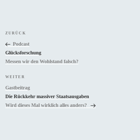
Beitragsnavigation
Vorheriger
ZURÜCK
Beitrag
Podcast
Glücksforschung
Messen wir den Wohlstand falsch?
Nächster
WEITER
Beitrag
Gastbeitrag
Die Rückkehr massiver Staatsausgaben
Wird dieses Mal wirklich alles anders?