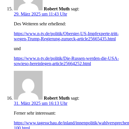
Robert Muth
sagt:
29. März 2025 um 11:43 Uhr
Des Weiteren sehr erhellend:
https://www.n-tv.de/politik/Oberster-US-Impfexperte-tritt-
wegen-Trump-Regierung-zurueck-article25665435.html
und
https://www.n-tv.de/politik/Die-Russen-werden-die-USA-
sowieso-hereinlegen-article25664252.html
Robert Muth
sagt:
31. März 2025 um 16:13 Uhr
Ferner sehr interessant:
https://www.tagesschau.de/inland/innenpolitik/wahlversprechen
100.html