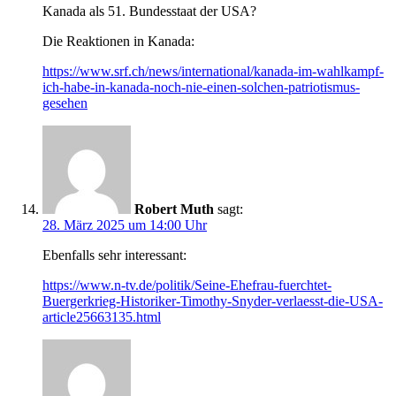
Kanada als 51. Bundesstaat der USA?
Die Reaktionen in Kanada:
https://www.srf.ch/news/international/kanada-im-wahlkampf-
ich-habe-in-kanada-noch-nie-einen-solchen-patriotismus-
gesehen
Robert Muth
sagt:
28. März 2025 um 14:00 Uhr
Ebenfalls sehr interessant:
https://www.n-tv.de/politik/Seine-Ehefrau-fuerchtet-
Buergerkrieg-Historiker-Timothy-Snyder-verlaesst-die-USA-
article25663135.html