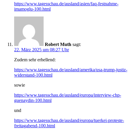
https://www.tagesschau.de/ausland/asien/faq-festnahme-
imamoglu-100.html
Robert Muth
sagt:
22. März 2025 um 08:27 Uhr
Zudem sehr erhellend:
https://www.tagesschau.de/ausland/amerika/usa-trump-justiz-
widerstand-100.html
sowie
https://www.tagesschau.de/ausland/europa/interview-chp-
guenaydin-100.html
und
https://www.tagesschau.de/ausland/europa/tuerkei-proteste-
freitagabend-100.html