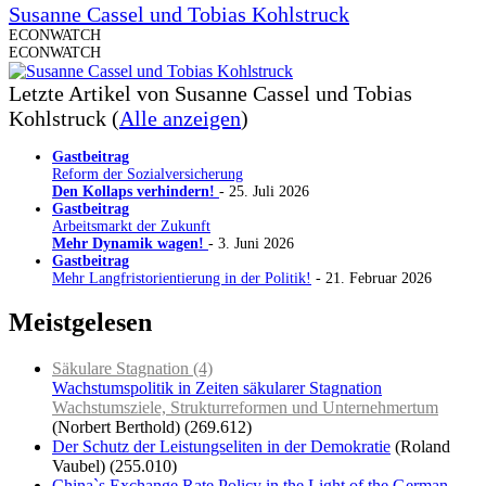
Susanne Cassel und Tobias Kohlstruck
ECONWATCH
ECONWATCH
Letzte Artikel von Susanne Cassel und Tobias
Kohlstruck
(
Alle anzeigen
)
Gastbeitrag
Reform der Sozialversicherung
Den Kollaps verhindern!
- 25. Juli 2026
Gastbeitrag
Arbeitsmarkt der Zukunft
Mehr Dynamik wagen!
- 3. Juni 2026
Gastbeitrag
Mehr Langfristorientierung in der Politik!
- 21. Februar 2026
Meistgelesen
Säkulare Stagnation (4)
Wachstumspolitik in Zeiten säkularer Stagnation
Wachstumsziele, Strukturreformen und Unternehmertum
(Norbert Berthold)
(269.612)
Der Schutz der Leistungseliten in der Demokratie
(Roland
Vaubel)
(255.010)
China`s Exchange Rate Policy in the Light of the German