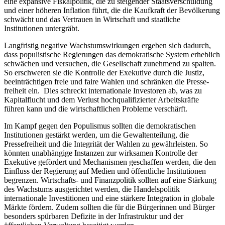
eine expansive Fiskalpolitik, die zu steigender Staatsverschuldung
und einer höheren Inflation führt, die die Kaufkraft der Bevölkerung
schwächt und das Vertrauen in Wirtschaft und staatliche
Institutionen untergräbt.
Langfristig negative Wachstumswirkungen ergeben sich dadurch,
dass populistische Regierungen das demokratische System erheblich
schwächen und versuchen, die Gesellschaft zunehmend zu spalten.
So erschweren sie die Kontrolle der Exekutive durch die Justiz,
beeinträchtigen freie und faire Wahlen und schränken die Presse-
freiheit ein. Dies schreckt internationale Investoren ab, was zu
Kapitalflucht und dem Verlust hochqualifizierter Arbeitskräfte
führen kann und die wirtschaftlichen Probleme verschärft.
Im Kampf gegen den Populismus sollten die demokratischen
Institutionen gestärkt werden, um die Gewaltenteilung, die
Pressefreiheit und die Integrität der Wahlen zu gewährleisten. So
könnten unabhängige Instanzen zur wirksamen Kontrolle der
Exekutive gefördert und Mechanismen geschaffen werden, die den
Einfluss der Regierung auf Medien und öffentliche Institutionen
begrenzen. Wirtschafts- und Finanzpolitik sollten auf eine Stärkung
des Wachstums ausgerichtet werden, die Handelspolitik
internationale Investitionen und eine stärkere Integration in globale
Märkte fördern. Zudem sollten die für die Bürgerinnen und Bürger
besonders spürbaren Defizite in der Infrastruktur und der