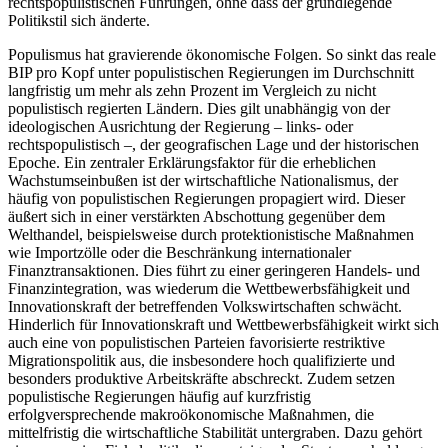
rechtspopulistischen Führungen, ohne dass der grundlegende
Politikstil sich änderte.
Populismus hat gravierende ökonomische Folgen. So sinkt das reale
BIP pro Kopf unter populistischen Regierungen im Durchschnitt
langfristig um mehr als zehn Prozent im Vergleich zu nicht
populistisch regierten Ländern. Dies gilt unabhängig von der
ideologischen Ausrichtung der Regierung – links- oder
rechtspopulistisch –, der geografischen Lage und der historischen
Epoche. Ein zentraler Erklärungsfaktor für die erheblichen
Wachstumseinbußen ist der wirtschaftliche Nationalismus, der
häufig von populistischen Regierungen propagiert wird. Dieser
äußert sich in einer verstärkten Abschottung gegenüber dem
Welthandel, beispielsweise durch protektionistische Maßnahmen
wie Importzölle oder die Beschränkung internationaler
Finanztransaktionen. Dies führt zu einer geringeren Handels- und
Finanzintegration, was wiederum die Wettbewerbsfähigkeit und
Innovationskraft der betreffenden Volkswirtschaften schwächt.
Hinderlich für Innovationskraft und Wettbewerbsfähigkeit wirkt sich
auch eine von populistischen Parteien favorisierte restriktive
Migrationspolitik aus, die insbesondere hoch qualifizierte und
besonders produktive Arbeitskräfte abschreckt. Zudem setzen
populistische Regierungen häufig auf kurzfristig
erfolgversprechende makroökonomische Maßnahmen, die
mittelfristig die wirtschaftliche Stabilität untergraben. Dazu gehört