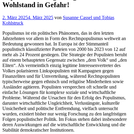
Wohlstand in Gefahr!
Veröffentlicht
2. März 2025
4. März 2025
von
Susanne Cassel und Tobias
am
Kohlstruck
Populismus ist ein politisches Phänomen, das in den letzten
Jahrzehnten vor allem in Form des Rechtspopulismus weltweit an
Bedeutung gewonnen hat. In Europa ist der Stimmanteil
populistisch klassifizierter Parteien von 2000 bis 2023 von 12 auf
mehr als 24 Prozent gestiegen. Die Strategie der Populisten beruht
auf einem behaupteten Gegensatz zwischen „dem Volk“ und „den
Eliten“. Als vermeintlich einzig legitime Interessenvertreter des
Volkes polarisieren Linkspopulisten mit Kampagnen gegen
Finanzeliten und für Umverteilung, während Rechtspopulisten
typischerweise gegen ethnisch und religiöse Minderheiten sowie
Ausländer agitieren. Populisten versprechen oft schnelle und
einfache Lösungen für komplexe soziale und wirtschaftliche
Probleme. Während die Ursachen für den Erfolg des Populismus,
darunter wirtschaftliche Ungleichheit, Verlustängste, kulturelle
Unsicherheit und politische Entfremdung, vielfach untersucht
wurden, existiert bisher nur wenig Forschung zu den langfristigen
Folgen populistischer Politik. Im Fokus stehen dabei insbesondere
deren Auswirkungen auf die wirtschaftliche Entwicklung und die
Stabilität demokratischer Institutionen.