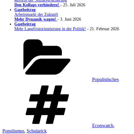
Reform der Sozialversicherung
Den Kollaps verhindern!
- 25. Juli 2026
Gastbeitrag
Arbeitsmarkt der Zukunft
Mehr Dynamik wagen!
- 3. Juni 2026
Gastbeitrag
Mehr Langfristorientierung in der Politik!
- 21. Februar 2026
Kategorien
Populistisches
Schlagwörter
Econwatch
,
Populismus
,
Schularick