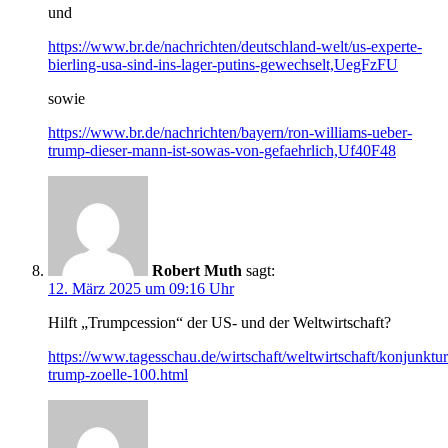
und
https://www.br.de/nachrichten/deutschland-welt/us-experte-
bierling-usa-sind-ins-lager-putins-gewechselt,UegFzFU
sowie
https://www.br.de/nachrichten/bayern/ron-williams-ueber-
trump-dieser-mann-ist-sowas-von-gefaehrlich,Uf40F48
Robert Muth
sagt:
12. März 2025 um 09:16 Uhr
Hilft „Trumpcession“ der US- und der Weltwirtschaft?
https://www.tagesschau.de/wirtschaft/weltwirtschaft/konjunktur
trump-zoelle-100.html