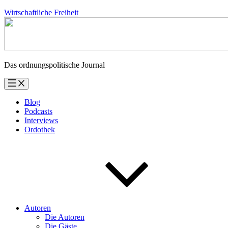
Zum
Wirtschaftliche Freiheit
Inhalt
springen
Das ordnungspolitische Journal
Blog
Podcasts
Interviews
Ordothek
Autoren
Die Autoren
Die Gäste