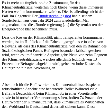
Es ist mehr als fraglich, ob die Zustimmung für das
Klimaneutralitätsziel weiterhin hoch bliebe, wenn diese immensen
Kosten weithin kommuniziert würden. Dies ist allerdings nicht der
Fall. Im Gegenteil: Der
Bundesrechnungshof
hat in seinem
Sonderbericht aus dem Jahr 2024 zum wiederholten Mal
angemahnt, dass die „Bundesregierung […] die Systemkosten der
Energiewende klar benennen“ muss.
Dass die Kosten der Klimapolitik nicht transparenter kommunziert
werden, ist im Hinblick auf die Erhebungsergebnisse insofern von
Relevanz, als dass das Klimaneutralitätsziel von den im Rahmen des
Sozialökologischen Panels Befragten besonders kritisch gesehen
wird, wenn es um finanzielle Aspekte geht: Neun von zehn Gegnern
des Klimaneutralitätsziels, welches allerdings lediglich von 13
Prozent der Befragten abgelehnt wird, geben zu hohe Kosten als
Hauptgrund für ihre Ablehnung an.
Aber auch für die Befürworter des Klimaneutralitätsziels spielen
wirtschaftliche Aspekte eine bedeutende Rolle: Während viele
Befragte Deutschland beim Klimaschutz in einer Vorreiterrolle
sowie in historischer Verantwortung sehen, hoffen 74 Prozent der
Befürworter der Klimaneutralität, dass klimaneutrales Wirtschaften
den Wohlstand in Deutschland dauerhaft sichern kann. Diese