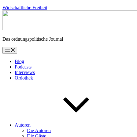
Zum
Wirtschaftliche Freiheit
Inhalt
springen
Das ordnungspolitische Journal
Blog
Podcasts
Interviews
Ordothek
Autoren
Die Autoren
Die Gäste