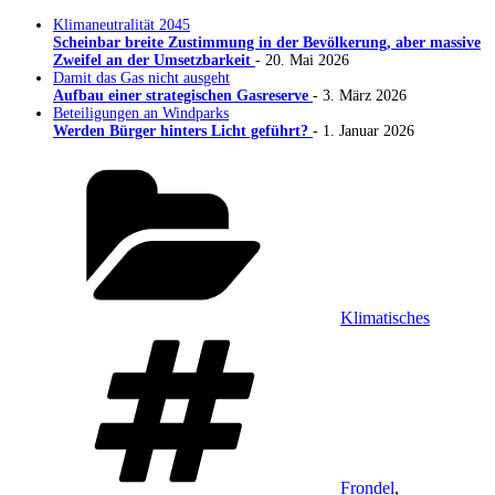
Klimaneutralität 2045
Scheinbar breite Zustimmung in der Bevölkerung, aber massive
Zweifel an der Umsetzbarkeit
- 20. Mai 2026
Damit das Gas nicht ausgeht
Aufbau einer strategischen Gasreserve
- 3. März 2026
Beteiligungen an Windparks
Werden Bürger hinters Licht geführt?
- 1. Januar 2026
Kategorien
Klimatisches
Schlagwörter
Frondel
,