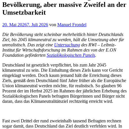
Bevölkerung, aber massive Zweifel an der
Umsetzbarkeit
Veröffentlicht
20. Mai 2026
7. Juli 2026
von
Manuel Frondel
am
Die Bevölkerung steht scheinbar mehrheitlich hinter Deutschlands
Ziel, bis 2045 klimaneutral zu werden, hält die Umsetzung aber für
unrealistisch. Das zeigt eine
Untersuchung
des RWI – Leibniz-
Institut für Wirtschaftsforschung im Rahmen des von der E.ON
Foundation geförderten
Sozialökologischen Panels
.
Deutschland ist gesetzlich verpflichtet, bis zum Jahr 2045
klimaneutral zu sein. Die Einhaltung dieses Ziels kann vor Gericht
eingeklagt werden. Doch kaum jemand hält die Erreichung dieses
Ziels, gemäß dem Deutschland fünf Jahre früher als die Europäische
Union klimaneutral werden möchte, für realistisch. So glauben 96
Prozent der im Herbst 2025 im Rahmen der jährlichen Erhebung des
Sozialökologischen Panels befragten Bürgerinnen und Bürger nicht
daran, dass das Klimaneutralitätsziel rechtzeitig erreicht wird.
Fast zwei Drittel der rund zweieinhalb tausend Befragten rechnen
sogar damit, dass Deutschland das Ziel deutlich verfehlen wird. In