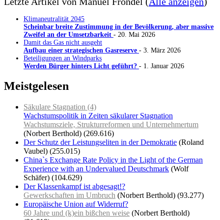
Letzte Artikel von Manuel Frondel
(
Alle anzeigen
)
Klimaneutralität 2045
Scheinbar breite Zustimmung in der Bevölkerung, aber massive
Zweifel an der Umsetzbarkeit
- 20. Mai 2026
Damit das Gas nicht ausgeht
Aufbau einer strategischen Gasreserve
- 3. März 2026
Beteiligungen an Windparks
Werden Bürger hinters Licht geführt?
- 1. Januar 2026
Meistgelesen
Säkulare Stagnation (4)
Wachstumspolitik in Zeiten säkularer Stagnation
Wachstumsziele, Strukturreformen und Unternehmertum
(Norbert Berthold)
(269.616)
Der Schutz der Leistungseliten in der Demokratie
(Roland
Vaubel)
(255.015)
China`s Exchange Rate Policy in the Light of the German
Experience with an Undervalued Deutschmark
(Wolf
Schäfer)
(104.629)
Der Klassenkampf ist abgesagt!?
Gewerkschaften im Umbruch
(Norbert Berthold)
(93.277)
Europäische Union auf Widerruf?
60 Jahre und (k)ein bißchen weise
(Norbert Berthold)