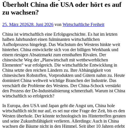
Überholt China die USA oder hört es auf
zu wachsen?
Veröffentlicht
25. März 2026
28. Juni 2026
von
Wirtschaftliche Freiheit
am
China ist wirtschaftlich eine Erfolgsgeschichte. Es hat im letzten
halben Jahrhundert einen fulminanten wirtschaftlichen
Aufholprozess hingelegt. Das Wachstum des Westens hinkte weit
hinterher. China entwickelte sich von der billigen Werkbank und
einem riesigen Absatzmarkt zum ernsthaften Rivalen. Der
chinesische Weg der „Planwirtschaft mit wettbewerblichen
Elementen“ war erfolgreich. Die wirtschaftliche Entwicklung in
China setzte den reichen Ländern zu. Ihre Abhängigkeit von
chinesischen Rohstoffen, Vorprodukten und Gütern nahm zu. Heute
dominiert China weltweit wichtige Branchen der Industrie. Das
verschärft die Probleme des Westens. Der China-Schock verstärkt
den Prozess der De-Industrialisierung schmerzhaft. Warum ist China
wirtschaftlich so erfolgreich?
In Europa, den USA und Japan geht die Angst um, China hole
wirtschaftlich nicht nur auf, es sei nur eine Frage der Zeit, bis es den
Westen überhole. Der könnte technologisch ins Hintertreffen geraten
und seine Zukunftsfähigkeit verlieren. Allerdings: Auch in China
wachsen die Bäume nicht in den Himmel. Seit über 10 Jahren erlebt