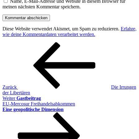
Name, E-Mail-Adresse und Website in diesem Browser für
meinen nächsten Kommentar speichern.
Diese Website verwendet Akismet, um Spam zu reduzieren.
Erfahre,
wie deine Kommentardaten verarbeitet werden.
Beitragsnavigation
Vorheriger
Beitrag
Zurück
Die Irrungen
der Libertären
Nächster
Weiter
Gastbeitrag
Beitrag
EU-Mercosur Freihandelsabkommen
Eine geopolitische Dimension