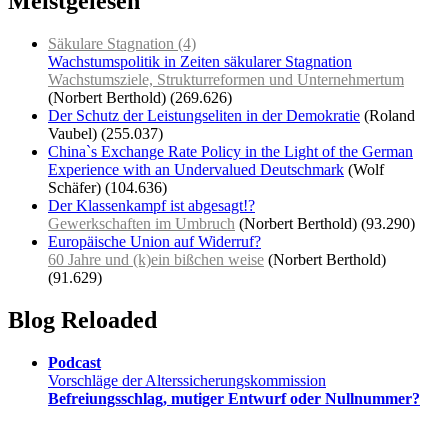
Meistgelesen
Säkulare Stagnation (4)
Wachstumspolitik in Zeiten säkularer Stagnation
Wachstumsziele, Strukturreformen und Unternehmertum
(Norbert Berthold)
(269.626)
Der Schutz der Leistungseliten in der Demokratie
(Roland
Vaubel)
(255.037)
China`s Exchange Rate Policy in the Light of the German
Experience with an Undervalued Deutschmark
(Wolf
Schäfer)
(104.636)
Der Klassenkampf ist abgesagt!?
Gewerkschaften im Umbruch
(Norbert Berthold)
(93.290)
Europäische Union auf Widerruf?
60 Jahre und (k)ein bißchen weise
(Norbert Berthold)
(91.629)
Blog Reloaded
Podcast
Vorschläge der Alterssicherungskommission
Befreiungsschlag, mutiger Entwurf oder Nullnummer?