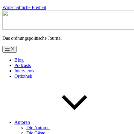
Zum
Wirtschaftliche Freiheit
Inhalt
springen
Das ordnungspolitische Journal
Blog
Podcasts
Interviews
Ordothek
Autoren
Die Autoren
Die Gäste