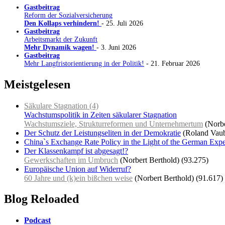
Gastbeitrag
Reform der Sozialversicherung
Den Kollaps verhindern!
- 25. Juli 2026
Gastbeitrag
Arbeitsmarkt der Zukunft
Mehr Dynamik wagen!
- 3. Juni 2026
Gastbeitrag
Mehr Langfristorientierung in der Politik!
- 21. Februar 2026
Meistgelesen
Säkulare Stagnation (4)
Wachstumspolitik in Zeiten säkularer Stagnation
Wachstumsziele, Strukturreformen und Unternehmertum
(Norbe
Der Schutz der Leistungseliten in der Demokratie
(Roland Vaub
China`s Exchange Rate Policy in the Light of the German Ex
Der Klassenkampf ist abgesagt!?
Gewerkschaften im Umbruch
(Norbert Berthold)
(93.275)
Europäische Union auf Widerruf?
60 Jahre und (k)ein bißchen weise
(Norbert Berthold)
(91.617)
Blog Reloaded
Podcast