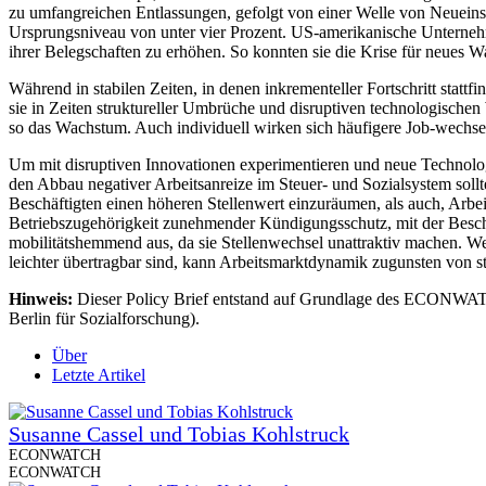
zu umfangreichen Entlassungen, gefolgt von einer Welle von Neueinst
Ursprungsniveau von unter vier Prozent. US-amerikanische Unternehme
ihrer Belegschaften zu erhöhen. So konnten sie die Krise für neues 
Während in stabilen Zeiten, in denen inkrementeller Fortschritt stat
sie in Zeiten struktureller Umbrüche und disruptiven technologischen
so das Wachstum. Auch individuell wirken sich häufigere Job-wechsel
Um mit disruptiven Innovationen experimentieren und neue Technol
den Abbau negativer Arbeitsanreize im Steuer- und Sozialsystem sollte
Beschäftigten einen höheren Stellenwert einzuräumen, als auch, Arbe
Betriebszugehörigkeit zunehmender Kündigungsschutz, mit der Beschäf
mobilitätshemmend aus, da sie Stellenwechsel unattraktiv machen. We
leichter übertragbar sind, kann Arbeitsmarktdynamik zugunsten von
Hinweis:
Dieser Policy Brief entstand auf Grundlage des ECONWAT
Berlin für Sozialforschung).
Über
Letzte Artikel
Susanne Cassel und Tobias Kohlstruck
ECONWATCH
ECONWATCH