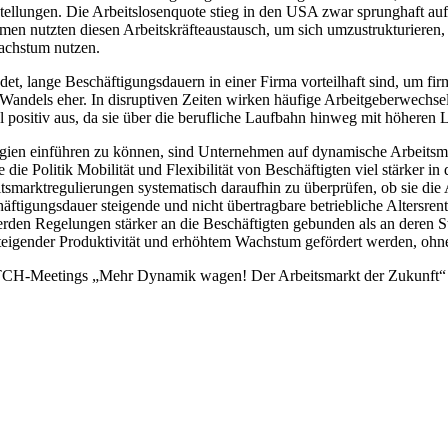
ellungen. Die Arbeitslosenquote stieg in den USA zwar sprunghaft auf 
n nutzten diesen Arbeitskräfteaustausch, um sich umzustrukturieren, 
Wachstum nutzen.
tfindet, lange Beschäftigungsdauern in einer Firma vorteilhaft sind, u
 Wandels eher. In disruptiven Zeiten wirken häufige Arbeitgeberwechsel
 positiv aus, da sie über die berufliche Laufbahn hinweg mit höheren
ogien einführen zu können, sind Unternehmen auf dynamische Arbeitsm
 die Politik Mobilität und Flexibilität von Beschäftigten viel stärker 
itsmarktregulierungen systematisch daraufhin zu überprüfen, ob sie di
tigungsdauer steigende und nicht übertragbare betriebliche Altersrent
rden Regelungen stärker an die Beschäftigten gebunden als an deren Ste
 steigender Produktivität und erhöhtem Wachstum gefördert werden, o
CH-Meetings „Mehr Dynamik wagen! Der Arbeitsmarkt der Zukunft“ mi