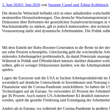
Veröffentlicht
3. Juni 2026
3. Juni 2026
von
Susanne Cassel und Tobias Kohlstruck
am
Die deutsche Wirtschaft befindet sich in einer anhaltenden wirtsch
strukturellen Herausforderungen. Das deutsche Wachstumspotenzial i
Diskussion über Reformen der gesetzlichen Sozialversicherungen in 
Wachstumskräfte zu stärken, gilt es jedoch insbesondere, den techno
Voraussetzung dafür sind dynamische Arbeitsmärkte. Die Politik soll
Mit dem Eintritt der Baby-Boomer-Generation in die Rente ist der
um zehn Prozent schrumpfen. Gleichzeitig geht die wöchentliche Arbe
sinkendes Arbeitsangebot problematisch, da damit Potenziale unausge
Während in Politik und Öffentlichkeit intensiv darüber diskutiert wi
sollten, gibt es weniger Diskussionen darüber, wie die Arbeitsprodukt
spielen.
Lagen die Eurozone und die USA in Sachen Arbeitsproduktivität im Ja
wesentlich auf deutliche Unterschiede in Investitionen und Nutzung 
Finanzkrise und die Corona-Pandemie zurückführen. So haben die USA
Technologien auf als Europa. So verwenden 43 Prozent der Arbeitnehm
gut 36 Prozent. Auch nutzen US-Arbeitnehmer KI deutlich intensiver 
werden, spielt die gezielte Förderung und Ermutigung der Arbeitn
Anders als in Europa, wo während der Corona-Pandemie in großem A