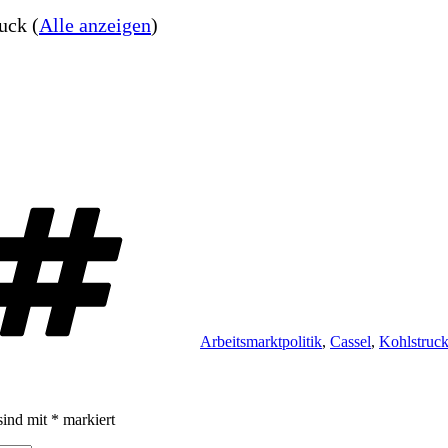
ruck
(
Alle anzeigen
)
Schlagwörter
Arbeitsmarktpolitik
,
Cassel
,
Kohlstruc
sind mit
*
markiert