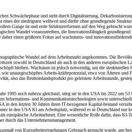
aftlichen Schwächephase und steht durch Digitalisierung, Dekarbonisie
st eines der niedrigsten weltweit und dürfte ohne grundlegende Struk
vollem Gange ist und erste Strukturreformen auf den Weg gebracht wur
logischen Wandel voranzutreiben, die Innovationsfähigkeit grundlegend 
te daher einen größeren Fokus auf wachstums- und innovationsfördernd
 demographische Wandel auf dem Arbeitsmarkt angekommen. Die Bevölke
itszeit sowohl in Deutschland als auch in den anderen europäischen L
schöpft bleiben. Wachstum ist jedoch notwendig, um die strukturellen
rd, wie unausgeschöpftes Arbeits-kräftepotenzial, etwa von Älteren und
ivität, also das Bruttoinlandsprodukt pro geleistete Arbeitsstunde, gest
hr 1995 noch nahezu gleichauf, stieg sie in den USA bis 2022 um 53 P
von Informations- und Kommunikationstechnologien sowie unterschiedli
 in den letzten 30 Jahren ihren IT-bezogenen Kapital-bestand verzehn
er in den USA KI am Arbeitsplatz, während es in Deutschland nur knap
als europäische Arbeitnehmer. Eine wesentliche Rolle dafür, dass KI-
ehmer durch das Unternehmensmanagement.
usmaß von Kurzarbeiterregelungen Gebrauch gemacht wurde, um beste