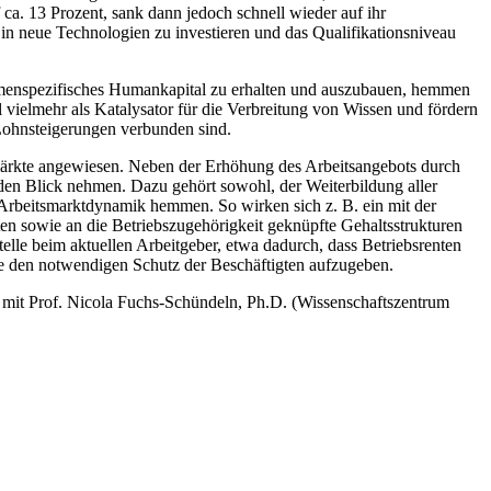
ca. 13 Prozent, sank dann jedoch schnell wieder auf ihr
in neue Technologien zu investieren und das Qualifikationsniveau
m firmenspezifisches Humankapital zu erhalten und auszubauen, hemmen
 vielmehr als Katalysator für die Verbreitung von Wissen und fördern
 Lohnsteigerungen verbunden sind.
ärkte angewiesen. Neben der Erhöhung des Arbeitsangebots durch
in den Blick nehmen. Dazu gehört sowohl, der Weiterbildung aller
e Arbeitsmarktdynamik hemmen. So wirken sich z. B. ein mit der
en sowie an die Betriebszugehörigkeit geknüpfte Gehaltsstrukturen
lle beim aktuellen Arbeitgeber, etwa dadurch, dass Betriebsrenten
hne den notwendigen Schutz der Beschäftigten aufzugeben.
t Prof. Nicola Fuchs-Schündeln, Ph.D. (Wissenschaftszentrum