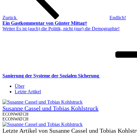
Zurück
Endlich!
Ein Gastkommentar von Günter Mittag†
Nächster
Weiter
Es ist (auch) die Politik, nicht (nur) die Demographie!
Beitrag
Sanierung der Systeme der Sozialen Sicherung
Über
Letzte Artikel
Susanne Cassel und Tobias Kohlstruck
ECONWATCH
ECONWATCH
Letzte Artikel von Susanne Cassel und Tobias Kohlst