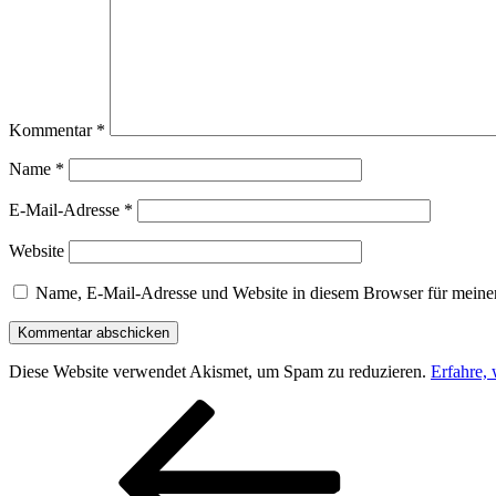
Kommentar
*
Name
*
E-Mail-Adresse
*
Website
Name, E-Mail-Adresse und Website in diesem Browser für meine
Diese Website verwendet Akismet, um Spam zu reduzieren.
Erfahre,
Beitragsnavigation
Vorheriger
Beitrag