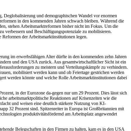
rung, Deglobalisierung und demographischen Wandel vor enormen
turreformen in den kommenden Jahren schwach bleiben. Während die
den, stehen Arbeitsmarktreformen bisher nicht im Fokus. Um die
zu verbessern und Beschäftigungspotenziale zu mobilisieren.
e Reformen der Arbeitsmarktinstitutionen legen.
rung im erwerbsfähigen Alter dürfte in den kommenden zehn Jahren
ändern und den USA zurück. Aus gesamtwirtschaftlicher Sicht ist ein
 Herausforderungen zu meistern und Verteilungskämpfe zu verhindern.
 Frauen, mobilisiert werden kann und ob Feiertage gestrichen werden
eigert werden könnte und welche Rolle Arbeitsmarktinstitutionen dabei
rozent, in der Eurozone da-gegen nur um 29 Prozent. Dies lässt sich
che arbeitsmarktpolitische Reaktionen auf Krisenzeiten wie die
facht und weisen eine deutlich stärkere Nutzung von KI-
p 32 Prozent sind. Spitzenreiter in Europa ist Großbritannien mit
Technologien produktivitätsfördernd am Arbeitsplatz angewendet
hende Belegschaften in den Firmen zu halten, kam es in den USA