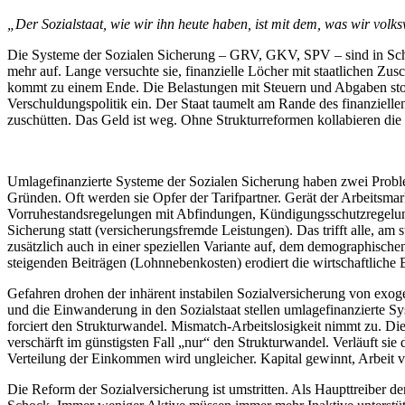
am
„Der Sozialstaat, wie wir ihn heute haben, ist mit dem, was wir volksw
Die Systeme der Sozialen Sicherung – GRV, GKV, SPV – sind in Schwieri
mehr auf. Lange versuchte sie, finanzielle Löcher mit staatlichen Z
kommt zu einem Ende. Die Belastungen mit Steuern und Abgaben sto
Verschuldungspolitik ein. Der Staat taumelt am Rande des finanziell
zuschütten. Das Geld ist weg. Ohne Strukturreformen kollabieren die 
Umlagefinanzierte Systeme der Sozialen Sicherung haben zwei Problem
Gründen. Oft werden sie Opfer der Tarifpartner. Gerät der Arbeitsmark
Vorruhestandsregelungen mit Abfindungen, Kündigungsschutzregelungen
Sicherung statt (versicherungsfremde Leistungen). Das trifft alle, am
zusätzlich auch in einer speziellen Variante auf, dem demographische
steigenden Beiträgen (Lohnnebenkosten) erodiert die wirtschaftlich
Gefahren drohen der inhärent instabilen Sozialversicherung von exog
und die Einwanderung in den Sozialstaat stellen umlagefinanzierte S
forciert den Strukturwandel. Mismatch-Arbeitslosigkeit nimmt zu. Die 
verschärft im günstigsten Fall „nur“ den Strukturwandel. Verläuft sie 
Verteilung der Einkommen wird ungleicher. Kapital gewinnt, Arbeit verl
Die Reform der Sozialversicherung ist umstritten. Als Haupttreiber de