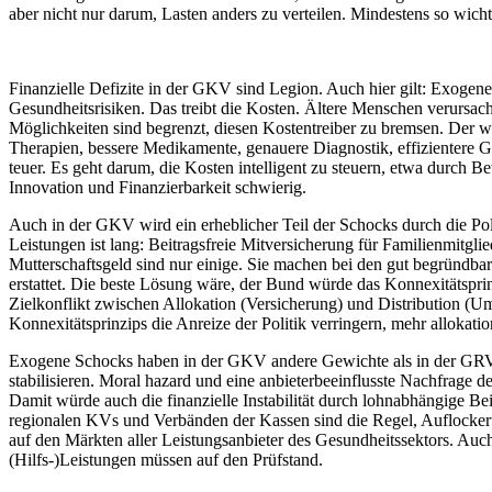
aber nicht nur darum, Lasten anders zu verteilen. Mindestens so wich
Finanzielle Defizite in der GKV sind Legion. Auch hier gilt: Exogene
Gesundheitsrisiken. Das treibt die Kosten. Ältere Menschen verursac
Möglichkeiten sind begrenzt, diesen Kostentreiber zu bremsen. Der wes
Therapien, bessere Medikamente, genauere Diagnostik, effizientere Ge
teuer. Es geht darum, die Kosten intelligent zu steuern, etwa durch 
Innovation und Finanzierbarkeit schwierig.
Auch in der GKV wird ein erheblicher Teil der Schocks durch die Polit
Leistungen ist lang: Beitragsfreie Mitversicherung für Familienmitgl
Mutterschaftsgeld sind nur einige. Sie machen bei den gut begrün
erstattet. Die beste Lösung wäre, der Bund würde das Konnexitätsprin
Zielkonflikt zwischen Allokation (Versicherung) und Distribution (Um
Konnexitätsprinzips die Anreize der Politik verringern, mehr allokati
Exogene Schocks haben in der GKV andere Gewichte als in der GRV. 
stabilisieren. Moral hazard und eine anbieterbeeinflusste Nachfrage 
Damit würde auch die finanzielle Instabilität durch lohnabhängige Be
regionalen KVs und Verbänden der Kassen sind die Regel, Auflocke
auf den Märkten aller Leistungsanbieter des Gesundheitssektors. Auc
(Hilfs-)Leistungen müssen auf den Prüfstand.