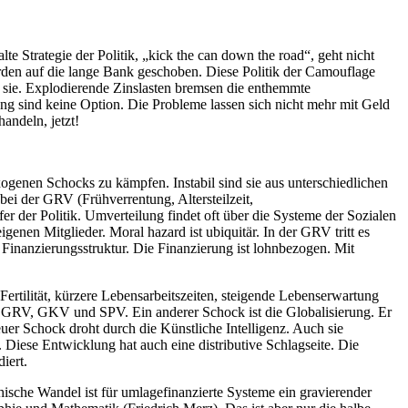
e Strategie der Politik, „kick the can down the road“, geht nicht
urden auf die lange Bank geschoben. Diese Politik der Camouflage
ie. Explodierende Zinslasten bremsen die enthemmte
ung sind keine Option. Die Probleme lassen sich nicht mehr mit Geld
andeln, jetzt!
ogenen Schocks zu kämpfen. Instabil sind sie aus unterschiedlichen
bei der GRV (Frühverrentung, Altersteilzeit,
 der Politik. Umverteilung findet oft über die Systeme der Sozialen
enen Mitglieder. Moral hazard ist ubiquitär. In der GRV tritt es
 Finanzierungsstruktur. Die Finanzierung ist lohnbezogen. Mit
ertilität, kürzere Lebensarbeitszeiten, steigende Lebenserwartung
le, GRV, GKV und SPV. Ein anderer Schock ist die Globalisierung. Er
euer Schock droht durch die Künstliche Intelligenz. Auch sie
e. Diese Entwicklung hat auch eine distributive Schlagseite. Die
iert.
phische Wandel ist für umlagefinanzierte Systeme ein gravierender