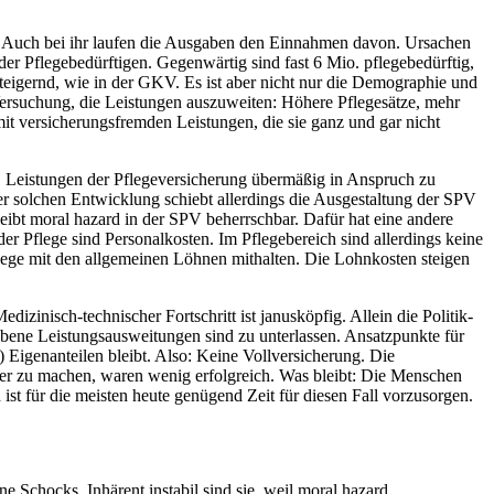
. Auch bei ihr laufen die Ausgaben den Einnahmen davon. Ursachen
 der Pflegebedürftigen. Gegenwärtig sind fast 6 Mio. pflegebedürftig,
steigernd, wie in der GKV. Es ist aber nicht nur die Demographie und
er Versuchung, die Leistungen auszuweiten: Höhere Pflegesätze, mehr
mit versicherungsfremden Leistungen, die sie ganz und gar nicht
e, Leistungen der Pflegeversicherung übermäßig in Anspruch zu
ner solchen Entwicklung schiebt allerdings die Ausgestaltung der SPV
leibt moral hazard in der SPV beherrschbar. Dafür hat eine andere
der Pflege sind Personalkosten. Im Pflegebereich sind allerdings keine
flege mit den allgemeinen Löhnen mithalten. Die Lohnkosten steigen
zinisch-technischer Fortschritt ist janusköpfig. Allein die Politik-
ebene Leistungsausweitungen sind zu unterlassen. Ansatzpunkte für
) Eigenanteilen bleibt. Also: Keine Vollversicherung. Die
iver zu machen, waren wenig erfolgreich. Was bleibt: Die Menschen
 ist für die meisten heute genügend Zeit für diesen Fall vorzusorgen.
e Schocks. Inhärent instabil sind sie, weil moral hazard,