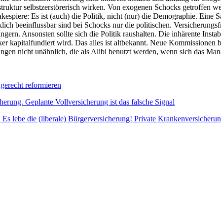
ruktur selbstzerstörerisch wirken. Von exogenen Schocks getroffen werd
kespiere: Es ist (auch) die Politik, nicht (nur) die Demographie. Eine
ich beeinflussbar sind bei Schocks nur die politischen. Versicherungsfr
gern. Ansonsten sollte sich die Politik raushalten. Die inhärente Instabi
 kapitalfundiert wird. Das alles ist altbekannt. Neue Kommissionen brau
gen nicht unähnlich, die als Alibi benutzt werden, wenn sich das Mana
gerecht reformieren
herung. Geplante Vollversicherung ist das falsche Signal
. Es lebe die (liberale) Bürgerversicherung! Private Krankenversicherung