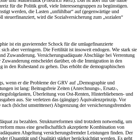
e und Mathematik (Friedrich Merz). Das ist aber nur die halbe
nreiz für die Politik groß, viele Interessengruppen zu begünstigen.
ünstigt werden, die Lasten „unfühlbar“ auf (gegenwärtige und
l steuerfinanziert, wird die Sozialversicherung zum „sozialen“
ie ist ein gravierender Schock für die umlagefinanzierte
ch aber verringern. Die Fertilität ist insoweit endogen. Wie stark sie
eit und Zuwanderung. Versicherungsadäquate Abschläge bei Verrentung
er Zuwanderung entscheidet darüber, ob die Immigration in den
eitig in den Ruhestand zu gehen. Das erhöht die demographischen
dings, wenn er die Probleme der GRV auf „Demographie und
ungen ist lang: Beitragsfreie Zeiten (Anrechnungs-, Ersatz-,
iegsfolgelasten, Überleitung von Ost-Renten, Hinterbliebenen- und
gaben aus. Sie verletzen das (gängige) Äquivalenzprinzip. Vor
 Je nach (höchst umstrittener) Abgrenzung der versicherungsfremden
adäquat zu bezahlen. Strukturreformen sind trotzdem notwendig, um
rreform muss eine gesellschaftlich akzeptierte Kombination von
cheradäquaten Abgeltung versicherungsfremder Leistungen finden. Der
nder (Quantität und Qualität) stärker berücksichtigt werden. Es geht