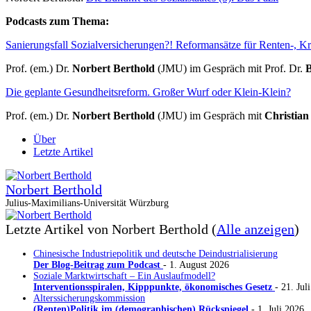
Podcasts zum Thema:
Sanierungsfall Sozialversicherungen?! Reformansätze für Renten-, K
Prof. (em.) Dr.
Norbert Berthold
(JMU) im Gespräch mit Prof. Dr.
B
Die geplante Gesundheitsreform. Großer Wurf oder Klein-Klein?
Prof. (em.) Dr.
Norbert Berthold
(JMU) im Gespräch mit
Christian
Über
Letzte Artikel
Norbert Berthold
Julius-Maximilians-Universität Würzburg
Letzte Artikel von Norbert Berthold
(
Alle anzeigen
)
Chinesische Industriepolitik und deutsche Deindustrialisierung
Der Blog-Beitrag zum Podcast
- 1. August 2026
Soziale Marktwirtschaft – Ein Auslaufmodell?
Interventionsspiralen, Kipppunkte, ökonomisches Gesetz
- 21. Jul
Alterssicherungskommission
(Renten)Politik im (demographischen) Rückspiegel
- 1. Juli 2026