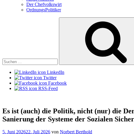
Der Chefvolkswirt
OrdnungsPolitiker
Suchen
nach:
LinkedIn
Twitter
Facebook
RSS-Feed
Es ist (auch) die Politik, nicht (nur) die 
Sanierung der Systeme der Sozialen Siche
Veröffentlicht
5. Juni 2026
22. Juli 2026
von
Norbert Berthold