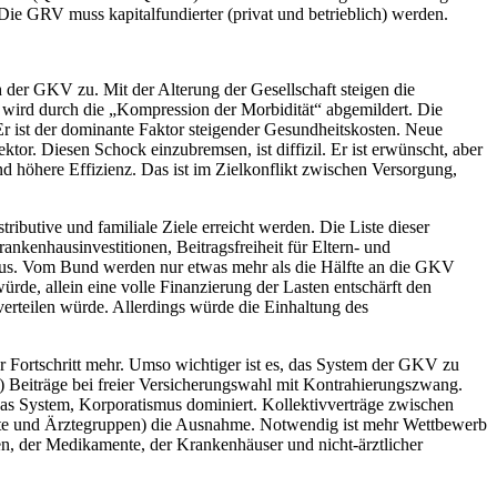
 Die GRV muss kapitalfundierter (privat und betrieblich) werden.
h der GKV zu. Mit der Alterung der Gesellschaft steigen die
r wird durch die „Kompression der Morbidität“ abgemildert. Die
 Er ist der dominante Faktor steigender Gesundheitskosten. Neue
tor. Diesen Schock einzubremsen, ist diffizil. Er ist erwünscht, aber
nd höhere Effizienz. Das ist im Zielkonflikt zwischen Versorgung,
ributive und familiale Ziele erreicht werden. Die Liste dieser
nkenhausinvestitionen, Beitragsfreiheit für Eltern- und
aus. Vom Bund werden nur etwas mehr als die Hälfte an die GKV
rde, allein eine volle Finanzierung der Lasten entschärft den
verteilen würde. Allerdings würde die Einhaltung des
Fortschritt mehr. Umso wichtiger ist es, das System der GKV zu
re) Beiträge bei freier Versicherungswahl mit Kontrahierungszwang.
 das System, Korporatismus dominiert. Kollektivverträge zwischen
zte und Ärztegruppen) die Ausnahme. Notwendig ist mehr Wettbewerb
en, der Medikamente, der Krankenhäuser und nicht-ärztlicher