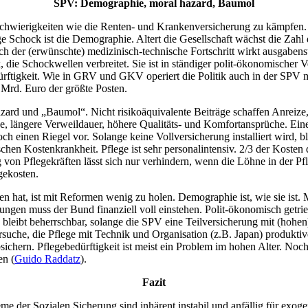
SPV: Demographie, moral hazard, Baumol
n Schwierigkeiten wie die Renten- und Krankenversicherung zu kämpfen
ige Schock ist die Demographie. Altert die Gesellschaft wächst die Zahl
Auch der (erwünschte) medizinisch-technische Fortschritt wirkt ausgaben
tik, die Schockwellen verbreitet. Sie ist in ständiger polit-ökonomisch
edürftigkeit. Wie in GRV und GKV operiert die Politik auch in der SPV 
 Mrd. Euro der größte Posten.
azard und „Baumol“. Nicht risikoäquivalente Beiträge schaffen Anreiz
lege, längere Verweildauer, höhere Qualitäts- und Komfortansprüche. Ei
h einen Riegel vor. Solange keine Vollversicherung installiert wird, b
chen Kostenkrankheit. Pflege ist sehr personalintensiv. 2/3 der Kosten 
von Pflegekräften lässt sich nur verhindern, wenn die Löhne in der P
egekosten.
t, ist mit Reformen wenig zu holen. Demographie ist, wie sie ist. Medi
ungen muss der Bund finanziell voll einstehen. Polit-ökonomisch getri
d bleibt beherrschbar, solange die SPV eine Teilversicherung mit (hohen
ersuche, die Pflege mit Technik und Organisation (z.B. Japan) produkt
sichern. Pflegebedürftigkeit ist meist ein Problem im hohen Alter. Noch
en (
Guido Raddatz
).
Fazit
 der Sozialen Sicherung sind inhärent instabil und anfällig für exogen