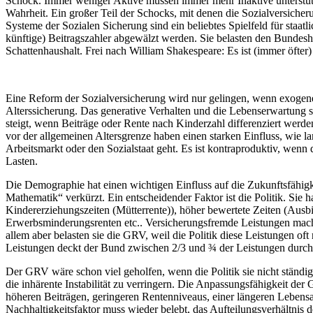
Schock. Immer weniger Aktive müssen immer mehr Inaktive unterstüt
Wahrheit. Ein großer Teil der Schocks, mit denen die Sozialversicherun
Systeme der Sozialen Sicherung sind ein beliebtes Spielfeld für staa
künftige) Beitragszahler abgewälzt werden. Sie belasten den Bundesha
Schattenhaushalt. Frei nach William Shakespeare: Es ist (immer öfter) 
Eine Reform der Sozialversicherung wird nur gelingen, wenn exogene
Alterssicherung. Das generative Verhalten und die Lebenserwartung sin
steigt, wenn Beiträge oder Rente nach Kinderzahl differenziert werde
vor der allgemeinen Altersgrenze haben einen starken Einfluss, wie 
Arbeitsmarkt oder den Sozialstaat geht. Es ist kontraproduktiv, wenn 
Lasten.
Die Demographie hat einen wichtigen Einfluss auf die Zukunftsfähig
Mathematik“ verkürzt. Ein entscheidender Faktor ist die Politik. Sie 
Kindererziehungszeiten (Mütterrente)), höher bewertete Zeiten (Aus
Erwerbsminderungsrenten etc.. Versicherungsfremde Leistungen mache
allem aber belasten sie die GRV, weil die Politik diese Leistungen of
Leistungen deckt der Bund zwischen 2/3 und ¾ der Leistungen durc
Der GRV wäre schon viel geholfen, wenn die Politik sie nicht ständi
die inhärente Instabilität zu verringern. Die Anpassungsfähigkeit d
höheren Beiträgen, geringeren Rentenniveaus, einer längeren Lebensar
Nachhaltigkeitsfaktor muss wieder belebt, das Aufteilungsverhältnis d