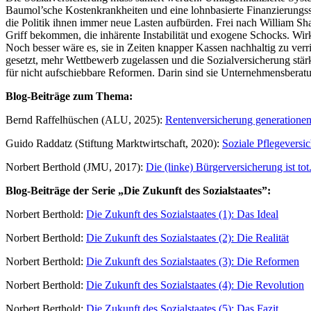
Baumol’sche Kostenkrankheiten und eine lohnbasierte Finanzierungsst
die Politik ihnen immer neue Lasten aufbürden. Frei nach William Sha
Griff bekommen, die inhärente Instabilität und exogene Schocks. Wirkl
Noch besser wäre es, sie in Zeiten knapper Kassen nachhaltig zu verrin
gesetzt, mehr Wettbewerb zugelassen und die Sozialversicherung stärker
für nicht aufschiebbare Reformen. Darin sind sie Unternehmensberatun
Blog-Beiträge zum Thema:
Bernd Raffelhüschen (ALU, 2025):
Rentenversicherung generationen
Guido Raddatz (Stiftung Marktwirtschaft, 2020):
Soziale Pflegeversic
Norbert Berthold (JMU, 2017):
Die (linke) Bürgerversicherung ist tot
Blog-Beiträge der Serie „Die Zukunft des Sozialstaates”:
Norbert Berthold:
Die Zukunft des Sozialstaates (1): Das Ideal
Norbert Berthold:
Die Zukunft des Sozialstaates (2): Die Realität
Norbert Berthold:
Die Zukunft des Sozialstaates (3): Die Reformen
Norbert Berthold:
Die Zukunft des Sozialstaates (4): Die Revolution
Norbert Berthold:
Die Zukunft des Sozialstaates (5): Das Fazit