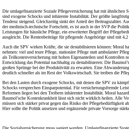
Die umlagefinanzierte Soziale Pflegeversicherung hat mit ähnliche
sind exogene Schocks und inhärente Instabilität. Der größte langfrist
Tendenz steigend. Gleichzeitig sinkt der Anteil der Beitragszahler. 
der medinisch-technische Fortschritt, es ist auch in der SVP die Poli
Leistungen für häusliche Pflege, ein erweiterter Begriff der Pflegeb
ausgleicht. Die Rentenbeiträge für pflegende Angehörige sind mit 4,2
Auch die SPV wirken Kräfte, die sie destabilisieren können: Moral h
nehmen: viel und teure Pflege, stationäre Pflege statt ambulanter Pf
als Teilkostenversicherung mit hohen Eigenanteilen und Kontrollen noc
Entwicklung das Potential nachhaltig zu destabilisieren: Die Baumol’s
großen Sprünge bei der Produktivität zu erwarten. Eine Abwanderung 
deutlich schneller als im Rest der Volkswirtschaft. Sie treiben die Pfl
Bei den Lasten durch exogene Schocks, mit denen die SPV zu kämpfen ha
Schocks versprechen Einsparpotential. Für versicherungsfremde Leist
Reformen liegen bei den Treibern inhärenter Instabilität. Moral hazar
Baumol’sche Kostenkrankheit lässt sich nicht wirklich heilen. Alle V
müssen sich stärker privat gegen das Risiko der Pflegebedürftigkeit ab
Hier sollte die Politik ansetzen und ergänzende private Vorsorge stärk
Die Sozialversicherung muss saniert werden. Umlagefinanzierte Systeme