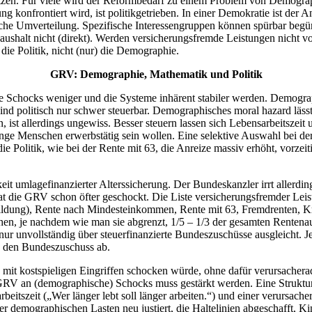
zen. Für viele wird der Reformbedarf zu einem Problem von Demographi
g konfrontiert wird, ist politikgetrieben. In einer Demokratie ist der A
tliche Umverteilung. Spezifische Interessengruppen können spürbar beg
ushalt nicht (direkt). Werden versicherungsfremde Leistungen nicht vol
die Politik, nicht (nur) die Demographie.
GRV: Demographie, Mathematik und Politik
 Schocks weniger und die Systeme inhärent stabiler werden. Demograph
d politisch nur schwer steuerbar. Demographisches moral hazard lässt si
n, ist allerdings ungewiss. Besser steuern lassen sich Lebensarbeitsz
lange Menschen erwerbstätig sein wollen. Eine selektive Auswahl bei d
die Politik, wie bei der Rente mit 63, die Anreize massiv erhöht, vorz
keit umlagefinanzierter Alterssicherung. Der Bundeskanzler irrt aller
hat die GRV schon öfter geschockt. Die Liste versicherungsfremder Leist
bildung), Rente nach Mindesteinkommen, Rente mit 63, Fremdrenten, Kr
n, je nachdem wie man sie abgrenzt, 1/5 – 1/3 der gesamten Rentenaus
t nur unvollständig über steuerfinanzierte Bundeszuschüsse ausgleicht.
h den Bundeszuschuss ab.
g mit kostspieligen Eingriffen schocken würde, ohne dafür verursacher
er GRV an (demographische) Schocks muss gestärkt werden. Eine Struktu
beitszeit („Wer länger lebt soll länger arbeiten.“) und einer verursa
er demographischen Lasten neu justiert, die Haltelinien abgeschafft, Ki