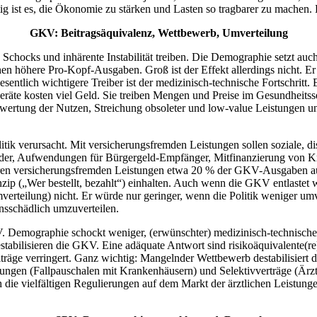
tig ist es, die Ökonomie zu stärken und Lasten so tragbarer zu machen.
GKV: Beitragsäquivalenz, Wettbewerb, Umverteilung
 Schocks und inhärente Instabilität treiben. Die Demographie setzt auc
hen höhere Pro-Kopf-Ausgaben. Groß ist der Effekt allerdings nicht. E
entlich wichtigere Treiber ist der medizinisch-technische Fortschritt.
räte kosten viel Geld. Sie treiben Mengen und Preise im Gesundheitssek
Bewertung der Nutzen, Streichung obsoleter und low-value Leistungen u
ik verursacht. Mit versicherungsfremden Leistungen sollen soziale, dist
ieder, Aufwendungen für Bürgergeld-Empfänger, Mitfinanzierung von Kra
dbaren versicherungsfremden Leistungen etwa 20 % der GKV-Ausgaben 
zip („Wer bestellt, bezahlt“) einhalten. Auch wenn die GKV entlastet wü
verteilung) nicht. Er würde nur geringer, wenn die Politik weniger um
onsschädlich umzuverteilen.
Demographie schockt weniger, (erwünschter) medizinisch-technischer 
destabilisieren die GKV. Eine adäquate Antwort sind risikoäquivalente(
iträge verringert. Ganz wichtig: Mangelnder Wettbewerb destabilisiert
rungen (Fallpauschalen mit Krankenhäusern) und Selektivverträge (Är
h die vielfältigen Regulierungen auf dem Markt der ärztlichen Leistung