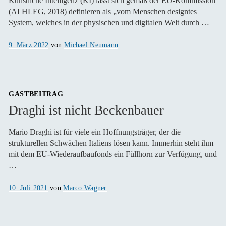
Künstliche Intelligenz (KI) lässt sich gemäß der EU-Kommission
(AI HLEG, 2018) definieren als „vom Menschen designtes
System, welches in der physischen und digitalen Welt durch …
Veröffentlicht
9. März 2022
von
Michael Neumann
am
GASTBEITRAG
Draghi ist nicht Beckenbauer
Mario Draghi ist für viele ein Hoffnungsträger, der die
strukturellen Schwächen Italiens lösen kann. Immerhin steht ihm
mit dem EU-Wiederaufbaufonds ein Füllhorn zur Verfügung, und
…
Veröffentlicht
10. Juli 2021
von
Marco Wagner
am