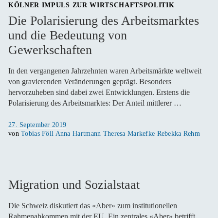
KÖLNER IMPULS ZUR WIRTSCHAFTSPOLITIK
Die Polarisierung des Arbeitsmarktes
und die Bedeutung von
Gewerkschaften
In den vergangenen Jahrzehnten waren Arbeitsmärkte weltweit
von gravierenden Veränderungen geprägt. Besonders
hervorzuheben sind dabei zwei Entwicklungen. Erstens die
Polarisierung des Arbeitsmarktes: Der Anteil mittlerer …
Veröffentlicht
27. September 2019
am
von
Tobias Föll Anna Hartmann Theresa Markefke Rebekka Rehm
Migration und Sozialstaat
Die Schweiz diskutiert das «Aber» zum institutionellen
Rahmenabkommen mit der EU. Ein zentrales «Aber» betrifft