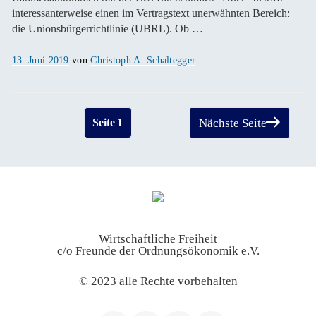
interessanterweise einen im Vertragstext unerwähnten Bereich:
die Unionsbürgerrichtlinie (UBRL). Ob …
Veröffentlicht
13. Juni 2019
von
Christoph A. Schaltegger
am
Seitennummerierung
Seite
1
Nächste Seite
der
Beiträge
Wirtschaftliche Freiheit
c/o Freunde der Ordnungsökonomik e.V.
© 2023 alle Rechte vorbehalten