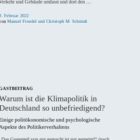
Verkehr und Gebäude umfasst und dort den …
Veröffentlicht
3. Februar 2022
am
von
Manuel Frondel und Christoph M. Schmidt
GASTBEITRAG
Warum ist die Klimapolitik in
Deutschland so unbefriedigend?
Einige politökonomische und psychologische 
Aspekte des Politikerverhaltens 
„Das Gegenteil von gut gemacht ist gut gemeint!“ (nach