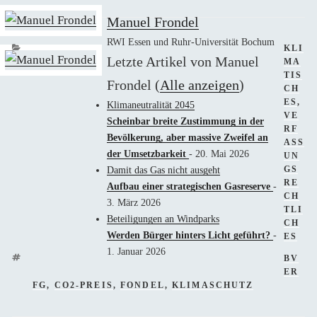
Manuel Frondel
RWI Essen und Ruhr-Universität Bochum
KATE
KLI
Letzte Artikel von Manuel
MA
TIS
Frondel
(
Alle anzeigen
)
CH
ES
,
Klimaneutralität 2045
VE
Scheinbar breite Zustimmung in der
RF
Bevölkerung, aber massive Zweifel an
ASS
der Umsetzbarkeit
- 20. Mai 2026
UN
GS
Damit das Gas nicht ausgeht
RE
Aufbau einer strategischen Gasreserve
-
CH
3. März 2026
TLI
Beteiligungen an Windparks
CH
Werden Bürger hinters Licht geführt?
-
ES
1. Januar 2026
SCHL
BV
ER
FG
,
CO2-PREIS
,
FONDEL
,
KLIMASCHUTZ