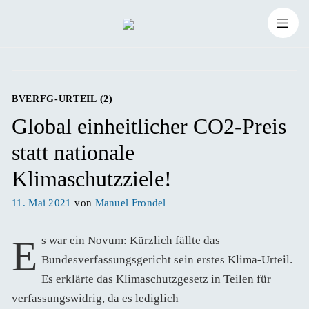
Zum
Suchen
Inhalt
Suchen
nach:
springen
BVERFG-URTEIL (2)
Global einheitlicher CO2-Preis
statt nationale
Klimaschutzziele!
Veröffentlicht
11. Mai 2021
von
Manuel Frondel
am
Es war ein Novum: Kürzlich fällte das
Bundesverfassungsgericht sein erstes Klima-Urteil.
Es erklärte das Klimaschutzgesetz in Teilen für
verfassungswidrig, da es lediglich