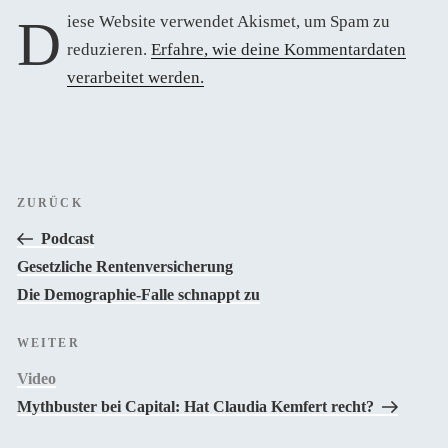
Diese Website verwendet Akismet, um Spam zu
reduzieren.
Erfahre, wie deine Kommentardaten
verarbeitet werden.
Beitragsnavigation
Vorheriger
ZURÜCK
Beitrag
Podcast
Gesetzliche Rentenversicherung
Die Demographie-Falle schnappt zu
Nächster
WEITER
Beitrag
Video
Mythbuster bei Capital: Hat Claudia Kemfert recht?