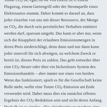
2
Flugzeug, einem Gartengrill oder der Stromquelle eines
Elektroautos stammt. Daher kommt es darauf an, dass
jeder einzelne von uns mit dieser Ressource, der Menge
an CO
, die durch sein persönliches Verhalten emittiert
2
werden darf, sparsam umgeht. Das kann er aber nur, wenn
sich die Knappheit der erlaubten Emissionsmengen in
deren Preis niederschlägt, denn dann und nur dann kann
jeder sinnvoll für sich abwägen, zu welchem Zweck er
bereit ist, diesen Preis zu zahlen. Das geht entweder über
eine CO
-Steuer oder über ein lückenloses System des
2
Emissionshandels – aber immer nur eines von beiden.
Wenn das funktioniert, spielt es für die Gesellschaft keine
Rolle mehr, wofür eine Tonne CO
-Emission am Ende
2
verwendet wird. Daher muss dies ein zunächst offenes
Ergebnis der CO
-Reduktion sein und nicht deren Anfang.
2
Deshalb ist es sinnlos, alles gleichzeitig zu machen: eine