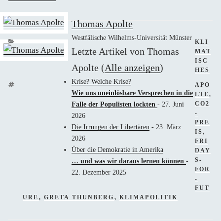
Thomas Apolte
Westfälische Wilhelms-Universität Münster
KATEG
KLI
Letzte Artikel von Thomas
MAT
ISC
Apolte
(
Alle anzeigen
)
HES
Krise? Welche Krise?
SCHL
APO
Wie uns uneinlösbare Versprechen in die
LTE
,
Falle der Populisten lockten
- 27. Juni
CO2
-
2026
PRE
Die Irrungen der Libertären
- 23. März
IS
,
2026
FRI
Über die Demokratie in Amerika
DAY
S-
… und was wir daraus lernen können
-
FOR
22. Dezember 2025
-
FUT
URE
,
GRETA THUNBERG
,
KLIMAPOLITIK