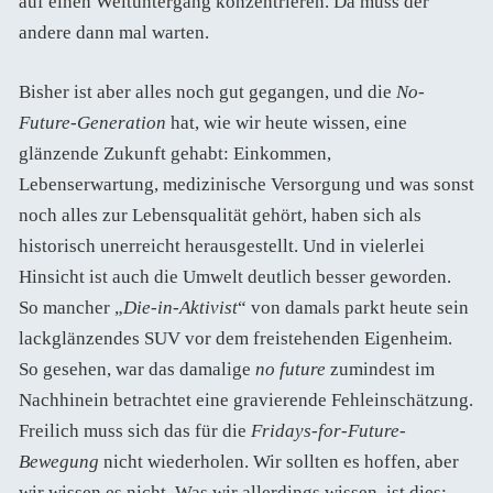
auf einen Weltuntergang konzentrieren. Da muss der
andere dann mal warten.
Bisher ist aber alles noch gut gegangen, und die
No-
Future-Generation
hat, wie wir heute wissen, eine
glänzende Zukunft gehabt: Einkommen,
Lebenserwartung, medizinische Versorgung und was sonst
noch alles zur Lebensqualität gehört, haben sich als
historisch unerreicht herausgestellt. Und in vielerlei
Hinsicht ist auch die Umwelt deutlich besser geworden.
So mancher „
Die-in-Aktivist
“ von damals parkt heute sein
lackglänzendes SUV vor dem freistehenden Eigenheim.
So gesehen, war das damalige
no future
zumindest im
Nachhinein betrachtet eine gravierende Fehleinschätzung.
Freilich muss sich das für die
Fridays-for-Future-
Bewegung
nicht wiederholen. Wir sollten es hoffen, aber
wir wissen es nicht. Was wir allerdings wissen, ist dies: