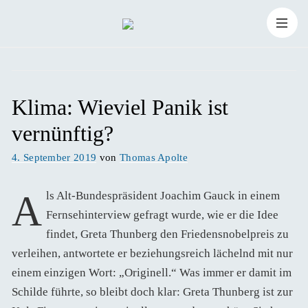
Zum
Suchen
Inhalt
Suchen
nach:
springen
Klima: Wieviel Panik ist
vernünftig?
Veröffentlicht
4. September 2019
von
Thomas Apolte
am
Als Alt-Bundespräsident Joachim Gauck in einem
Fernsehinterview gefragt wurde, wie er die Idee
findet, Greta Thunberg den Friedensnobelpreis zu
verleihen, antwortete er beziehungsreich lächelnd mit nur
einem einzigen Wort: „Originell.“ Was immer er damit im
Schilde führte, so bleibt doch klar: Greta Thunberg ist zur