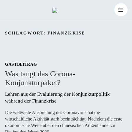
Zum
Suchen
Inhalt
Suchen
nach:
SCHLAGWORT:
FINANZKRISE
springen
GASTBEITRAG
Was taugt das Corona-
Konjunkturpaket?
Lehren aus der Evaluierung der Konjunkturpolitik 
während der Finanzkrise 
Die weltweite Ausbreitung des Coronavirus hat die
wirtschaftliche Aktivität stark beeinträchtigt. Nachdem die erste
ökonomische Welle über den chinesischen Außenhandel zu
Beginn des Jahres 2020 …