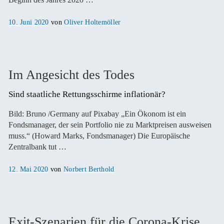
Veröffentlicht
10. Juni 2020
von
Oliver Holtemöller
am
Im Angesicht des Todes
Sind staatliche Rettungsschirme inflationär? 
Bild: Bruno /Germany auf Pixabay „Ein Ökonom ist ein
Fondsmanager, der sein Portfolio nie zu Marktpreisen ausweisen
muss.“ (Howard Marks, Fondsmanager) Die Europäische
Zentralbank tut …
Veröffentlicht
12. Mai 2020
von
Norbert Berthold
am
Exit-Szenarien für die Corona-Krise