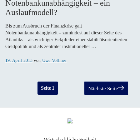
Notenbankunabhängigkeit – ein
Auslaufmodell?
Bis zum Ausbruch der Finanzkrise galt
Notenbankunabhängigkeit – zumindest auf dieser Seite des
Atlantiks – als wichtiger Eckpfeiler einer stabilitätsorientierten
Geldpolitik und als zentraler institutioneller …
Veröffentlicht
19. April 2013
von
Uwe Vollmer
am
Seitennummerierung
Seite
1
Nächste Seite
der
Beiträge
Wirtschaftliche Freiheit