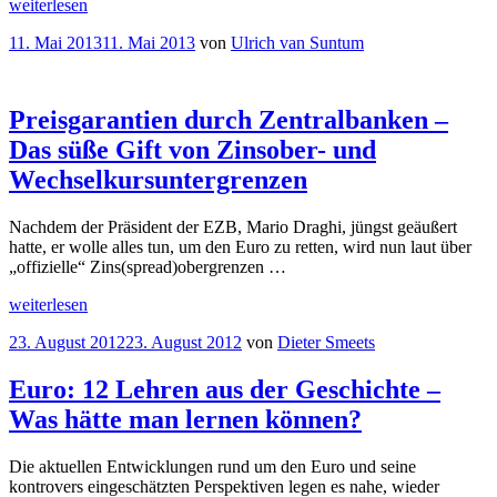
„
weiterlesen
Gastbeitrag
Bertelsmann-
Veröffentlicht
11. Mai 2013
11. Mai 2013
von
Ulrich van Suntum
Prognos-
am
Studie
kann
negative
Preisgarantien durch Zentralbanken –
Folgen
einer
Das süße Gift von Zinsober- und
Rückkehr
Wechselkursuntergrenzen
zur
D-
Mark
Nachdem der Präsident der EZB, Mario Draghi, jüngst geäußert
nicht
hatte, er wolle alles tun, um den Euro zu retten, wird nun laut über
belegen“
„offizielle“ Zins(spread)obergrenzen …
„
weiterlesen
Preisgarantien
Veröffentlicht
23. August 2012
23. August 2012
von
Dieter Smeets
durch
am
Zentralbanken
–
Euro: 12 Lehren aus der Geschichte –
Das
Was hätte man lernen können?
süße
Gift
von
Die aktuellen Entwicklungen rund um den Euro und seine
Zinsober-
kontrovers eingeschätzten Perspektiven legen es nahe, wieder