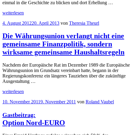
und
einmal in die Geschichte zu blicken und dort Erhellung …
Wechselkursuntergrenzen“
„Euro:
weiterlesen
12
Veröffentlicht
4. August 2012
20. April 2013
von
Theresia Theurl
Lehren
am
aus
der
Die Währungsunion verlangt nicht eine
Geschichte
gemeinsame Finanzpolitik, sondern
–
Was
wirksame gemeinsame Haushaltsregeln
hätte
man
Nachdem der Europäische Rat im Dezember 1989 die Europäische
lernen
Währungsunion im Grundsatz vereinbart hatte, begann in der
können?“
Regierungskonferenz ein längeres Tauziehen über die zukünftige
Ausgestaltung …
„Die
weiterlesen
Währungsunion
Veröffentlicht
10. November 2011
9. November 2011
von
Roland Vaubel
verlangt
am
nicht
eine
Gastbeitrag:
gemeinsame
Option Nord-EURO
Finanzpolitik,
sondern
wirksame