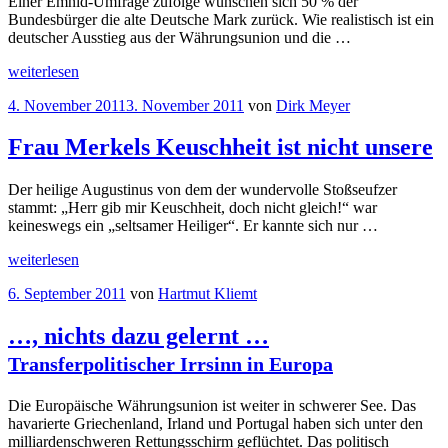
Einer Emnid-Umfrage zufolge wünschen sich 50 % der
gemeinsame
Bundesbürger die alte Deutsche Mark zurück. Wie realistisch ist ein
Haushaltsregeln“
deutscher Ausstieg aus der Währungsunion und die …
„
weiterlesen
Gastbeitrag:
Option
Veröffentlicht
4. November 2011
3. November 2011
von
Dirk Meyer
Nord-
am
EURO“
Frau Merkels Keuschheit ist nicht unsere
Der heilige Augustinus von dem der wundervolle Stoßseufzer
stammt: „Herr gib mir Keuschheit, doch nicht gleich!“ war
keineswegs ein „seltsamer Heiliger“. Er kannte sich nur …
„Frau
weiterlesen
Merkels
Veröffentlicht
6. September 2011
von
Hartmut Kliemt
Keuschheit
am
ist
nicht
…, nichts dazu gelernt …
unsere“
Transferpolitischer Irrsinn in Europa
Die Europäische Währungsunion ist weiter in schwerer See. Das
havarierte Griechenland, Irland und Portugal haben sich unter den
milliardenschweren Rettungsschirm geflüchtet. Das politisch