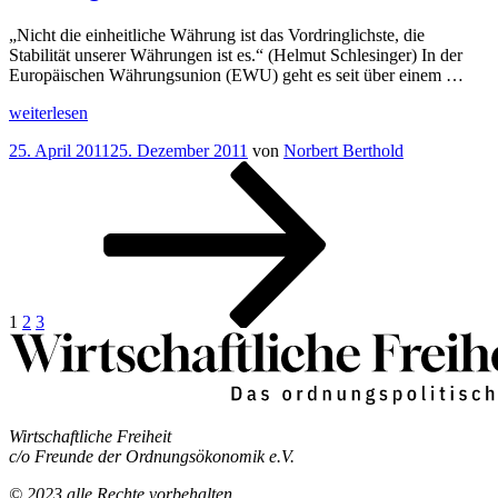
anreizeffizienten
“
Krisenmechanismus
„Nicht die einheitliche Währung ist das Vordringlichste, die
Stabilität unserer Währungen ist es.“ (Helmut Schlesinger) In der
Europäischen Währungsunion (EWU) geht es seit über einem …
„Transferökonomik
weiterlesen
einer
Veröffentlicht
25. April 2011
25. Dezember 2011
von
Norbert Berthold
Währungsunion
am
Seitennummerierung
Seite
Seite
Seite
Nächste
Was
Seite
können
der
wir
Beiträge
von
der
amerikanischen
Währungsunion
“
lernen?
1
2
3
Wirtschaftliche Freiheit
c/o Freunde der Ordnungsökonomik e.V.
© 2023 alle Rechte vorbehalten