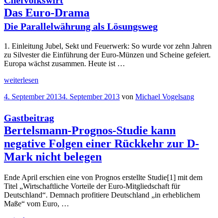
Das Euro-Drama
Die Parallelwährung als Lösungsweg
1. Einleitung Jubel, Sekt und Feuerwerk: So wurde vor zehn Jahren
zu Silvester die Einführung der Euro-Münzen und Scheine gefeiert.
Europa wächst zusammen. Heute ist …
„
weiterlesen
Chefvolkswirt
Das
Veröffentlicht
4. September 2013
4. September 2013
von
Michael Vogelsang
Euro-
am
Drama
Die
Gastbeitrag
Parallelwährung
Bertelsmann-Prognos-Studie kann
als
“
negative Folgen einer Rückkehr zur D-
Lösungsweg
Mark nicht belegen
Ende April erschien eine von Prognos erstellte Studie[1] mit dem
Titel „Wirtschaftliche Vorteile der Euro-Mitgliedschaft für
Deutschland“. Demnach profitiere Deutschland „in erheblichem
Maße“ vom Euro, …