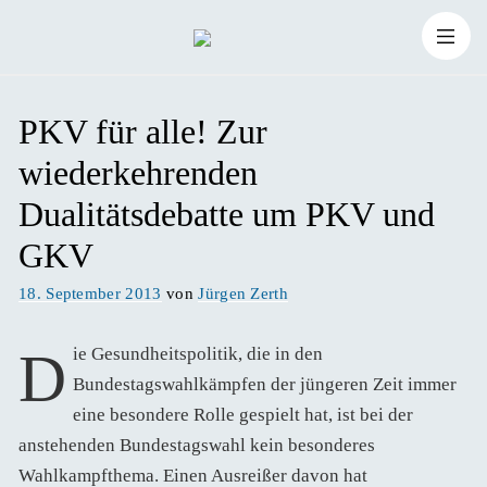
Zum
Suchen
Inhalt
Suchen
nach:
PKV für alle! Zur
springen
wiederkehrenden
Dualitätsdebatte um PKV und
GKV
Veröffentlicht
18. September 2013
von
Jürgen Zerth
am
Die Gesundheitspolitik, die in den
Bundestagswahlkämpfen der jüngeren Zeit immer
eine besondere Rolle gespielt hat, ist bei der
anstehenden Bundestagswahl kein besonderes
Wahlkampfthema. Einen Ausreißer davon hat