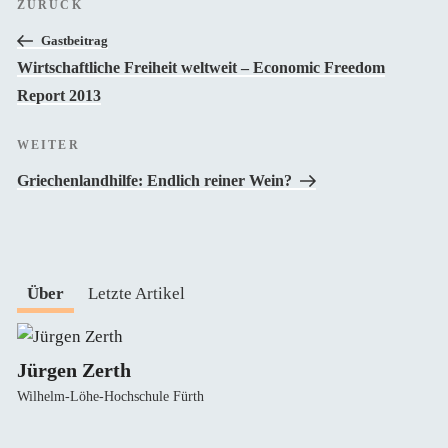
Vorheriger
ZURÜCK
Beitrag
Gastbeitrag
Wirtschaftliche Freiheit weltweit – Economic Freedom
Report 2013
Nächster
WEITER
Beitrag
Griechenlandhilfe: Endlich reiner Wein?
Über
Letzte Artikel
Jürgen Zerth
Wilhelm-Löhe-Hochschule Fürth