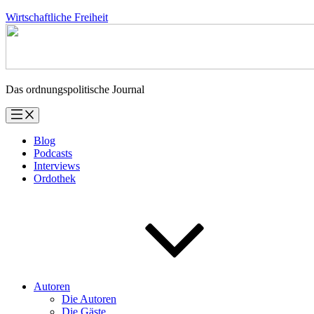
Zum
Wirtschaftliche Freiheit
Inhalt
springen
Das ordnungspolitische Journal
Blog
Podcasts
Interviews
Ordothek
Autoren
Die Autoren
Die Gäste