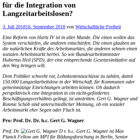
für die Integration von
Langzeitarbeitslosen?
Veröffentlicht
3. Juli 2018
16. September 2018
von
Wirtschaftliche Freiheit
am
Eine Reform von Hartz IV ist in aller Munde. Die einen wollen das
System verschärfen, die anderen entschärfen. Die einen glauben an
die natürlichen Kräfte des Arbeitsmarktes, die anderen sehnen einen
sozialen Arbeitsmarkt herbei. So wie Bundesarbeitsminister
Hubertus Heil (SPD), der eine entsprechende Gesetzesinitiative auf
den Weg bringen will.
Dem Politiker schwebt vor, Lohnkostenzuschüsse zu zahlen, damit
150.000 Langzeitarbeitslose in der Wirtschaft, für Kommunen oder
gemeinnützige Einrichtungen arbeiten können. Ob dadurch
perspektivisch eine Integration in ein nicht-gefördertes
Beschäftigungsverhältnis gelingt, ist umstritten. Gert G. Wagner und
Ronnie Schöb sind unterschiedlicher Meinung, ob ein sozialer
Arbeitsmarkt eher Segen oder Fluch ist.
Pro: Prof. Dr. Dr. h.c. Gert G. Wagner
Prof.
Dr.
D
r. h.c. Gert G. Wagner ist Max
Planck Fellow am MPI für Bildungsforschung in Berlin, Senior