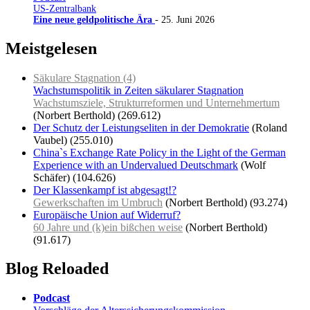
US-Zentralbank
Eine neue geldpolitische Ära
- 25. Juni 2026
Meistgelesen
Säkulare Stagnation (4)
Wachstumspolitik in Zeiten säkularer Stagnation
Wachstumsziele, Strukturreformen und Unternehmertum
(Norbert Berthold)
(269.612)
Der Schutz der Leistungseliten in der Demokratie
(Roland
Vaubel)
(255.010)
China`s Exchange Rate Policy in the Light of the German
Experience with an Undervalued Deutschmark
(Wolf
Schäfer)
(104.626)
Der Klassenkampf ist abgesagt!?
Gewerkschaften im Umbruch
(Norbert Berthold)
(93.274)
Europäische Union auf Widerruf?
60 Jahre und (k)ein bißchen weise
(Norbert Berthold)
(91.617)
Blog Reloaded
Podcast