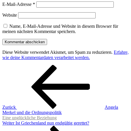
E-Mail-Adresse
*
Website
Name, E-Mail-Adresse und Website in diesem Browser für
meinen nächsten Kommentar speichern.
Diese Website verwendet Akismet, um Spam zu reduzieren.
Erfahre,
wie deine Kommentardaten verarbeitet werden.
Beitragsnavigation
Vorheriger
Beitrag
Zurück
Angela
Merkel und die Ordnungspolitik
Eine unglückliche Beziehung
Nächster
Weiter
Ist Griechenland nun endgültig gerettet?
Beitrag