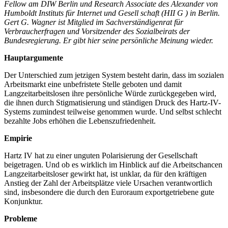
Fellow am DIW Berlin und Research Asso
ciate des Alexander von
Humboldt Instituts für Internet und Gesell
schaft (HII
G
) in Berlin.
Gert G. Wagner ist Mitglied im Sachverständigenrat für
Verbraucherfragen und Vorsitzender des Sozialbe
irats der
Bundesregierung. Er gibt hier seine persönliche Meinung wieder.
Hauptargumente
Der Unterschied zum jetzigen System besteht darin, dass im sozialen
Arbeitsmarkt eine unbefristete Stelle geboten und damit
Langzeitarbeitslosen ihre persönliche Würde zurückgegeben wird,
die ihnen durch Stigmatisierung und ständigen Druck des Hartz-IV-
Systems zumindest teilweise genommen wurde. Und selbst schlecht
bezahlte Jobs erhöhen die Lebenszufriedenheit.
Empirie
Hartz IV hat zu einer unguten Polarisierung der Gesellschaft
beigetragen. Und ob es wirklich im Hinblick auf die Arbeitschancen
Langzeitarbeitsloser gewirkt hat, ist unklar, da für den kräftigen
Anstieg der Zahl der Arbeitsplätze viele Ursachen verantwortlich
sind, insbesondere die durch den Euroraum exportgetriebene gute
Konjunktur.
Probleme