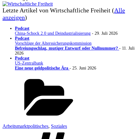
Letzte Artikel von Wirtschaftliche Freiheit
(
Alle
anzeigen
)
Podcast
China-Schock 2.0 und Deindustrialisierung
- 29. Juli 2026
Podcast
Vorschläge der Alterssicherungskommission
Befreiungsschlag, mutiger Entwurf oder Nullnummer?
- 11. Juli
2026
Podcast
US-Zentralbank
Eine neue geldpolitische Ära
- 25. Juni 2026
Kategorien
Arbeitsmarktpolitisches
,
Soziales
Schlagwörter