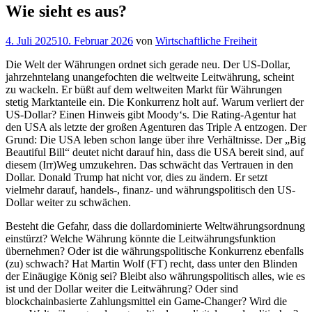
Wie sieht es aus?
Veröffentlicht
4. Juli 2025
10. Februar 2026
von
Wirtschaftliche Freiheit
am
Die Welt der Währungen ordnet sich gerade neu. Der US-Dollar,
jahrzehntelang unangefochten die weltweite Leitwährung, scheint
zu wackeln. Er büßt auf dem weltweiten Markt für Währungen
stetig Marktanteile ein. Die Konkurrenz holt auf. Warum verliert der
US-Dollar? Einen Hinweis gibt Moody‘s. Die Rating-Agentur hat
den USA als letzte der großen Agenturen das Triple A entzogen. Der
Grund: Die USA leben schon lange über ihre Verhältnisse. Der „Big
Beautiful Bill“ deutet nicht darauf hin, dass die USA bereit sind, auf
diesem (Irr)Weg umzukehren. Das schwächt das Vertrauen in den
Dollar. Donald Trump hat nicht vor, dies zu ändern. Er setzt
vielmehr darauf, handels-, finanz- und währungspolitisch den US-
Dollar weiter zu schwächen.
Besteht die Gefahr, dass die dollardominierte Weltwährungsordnung
einstürzt? Welche Währung könnte die Leitwährungsfunktion
übernehmen? Oder ist die währungspolitische Konkurrenz ebenfalls
(zu) schwach? Hat Martin Wolf (FT) recht, dass unter den Blinden
der Einäugige König sei? Bleibt also währungspolitisch alles, wie es
ist und der Dollar weiter die Leitwährung? Oder sind
blockchainbasierte Zahlungsmittel ein Game-Changer? Wird die