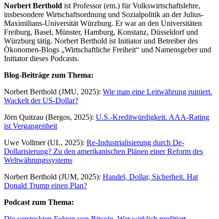
Norbert Berthold
ist Professor (em.) für Volkswirtschaftslehre,
insbesondere Wirtschaftsordnung und Sozialpolitik an der Julius-
Maximilians-Universität Würzburg. Er war an den Universitäten
Freiburg, Basel, Münster, Hamburg, Konstanz, Düsseldorf und
Würzburg tätig. Norbert Berthold ist Initiator und Betreiber des
Ökonomen-Blogs „Wirtschaftliche Freiheit“ und Namensgeber und
Initiator dieses Podcasts.
Blog-Beiträge zum Thema:
Norbert Berthold (JMU, 2025):
Wie man eine Leitwährung ruiniert.
Wackelt der US-Dollar?
Jörn Quitzau (Bergos, 2025):
U.S.-Kreditwürdigkeit. AAA-Rating
ist Vergangenheit
Uwe Vollmer (UL, 2025):
Re-Industrialisierung durch De-
Dollarisierung? Zu den amerikanischen Plänen einer Reform des
Weltwährungssystems
Norbert Berthold (JUM, 2025):
Handel, Dollar, Sicherheit. Hat
Donald Trump einen Plan?
Podcast zum Thema:
Die versteckten Folgen von Bitcoin. Wer wirklich profitiert