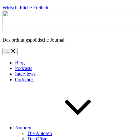
Zum
Wirtschaftliche Freiheit
Inhalt
springen
Das ordnungspolitische Journal
Blog
Podcasts
Interviews
Ordothek
Autoren
Die Autoren
Die Gäste