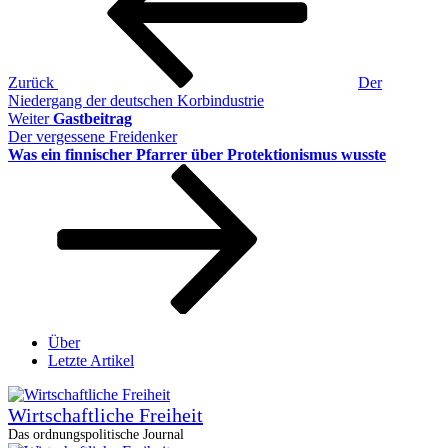
Zurück
Der
Niedergang der deutschen Korbindustrie
Nächster
Weiter
Gastbeitrag
Beitrag
Der vergessene Freidenker
Was ein finnischer Pfarrer über Protektionismus wusste
Über
Letzte Artikel
Wirtschaftliche Freiheit
Das ordnungspolitische Journal