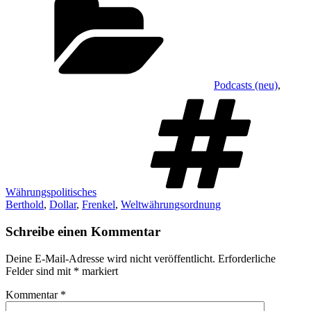
Podcasts (neu)
,
S
Währungspolitisches
Berthold
,
Dollar
,
Frenkel
,
Weltwährungsordnung
Schreibe einen Kommentar
Deine E-Mail-Adresse wird nicht veröffentlicht.
Erforderliche
Felder sind mit
*
markiert
Kommentar
*