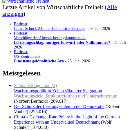
Letzte Artikel von Wirtschaftliche Freiheit
(
Alle
anzeigen
)
Podcast
China-Schock 2.0 und Deindustrialisierung
- 29. Juli 2026
Podcast
Vorschläge der Alterssicherungskommission
Befreiungsschlag, mutiger Entwurf oder Nullnummer?
- 11. Juli
2026
Podcast
US-Zentralbank
Eine neue geldpolitische Ära
- 25. Juni 2026
Meistgelesen
Säkulare Stagnation (4)
Wachstumspolitik in Zeiten säkularer Stagnation
Wachstumsziele, Strukturreformen und Unternehmertum
(Norbert Berthold)
(269.617)
Der Schutz der Leistungseliten in der Demokratie
(Roland
Vaubel)
(255.016)
China`s Exchange Rate Policy in the Light of the German
Experience with an Undervalued Deutschmark
(Wolf
Schäfer)
(104.630)