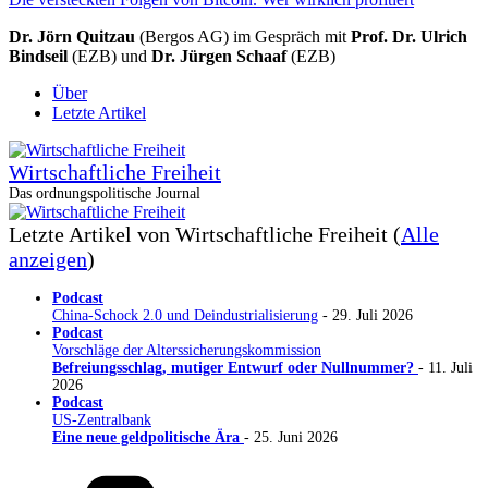
Dr. Jörn Quitzau
(Bergos AG) im Gespräch mit
Prof. Dr. Ulrich
Bindseil
(EZB) und
Dr. Jürgen Schaaf
(EZB)
Über
Letzte Artikel
Wirtschaftliche Freiheit
Das ordnungspolitische Journal
Letzte Artikel von Wirtschaftliche Freiheit
(
Alle
anzeigen
)
Podcast
China-Schock 2.0 und Deindustrialisierung
- 29. Juli 2026
Podcast
Vorschläge der Alterssicherungskommission
Befreiungsschlag, mutiger Entwurf oder Nullnummer?
- 11. Juli
2026
Podcast
US-Zentralbank
Eine neue geldpolitische Ära
- 25. Juni 2026
Kategorien