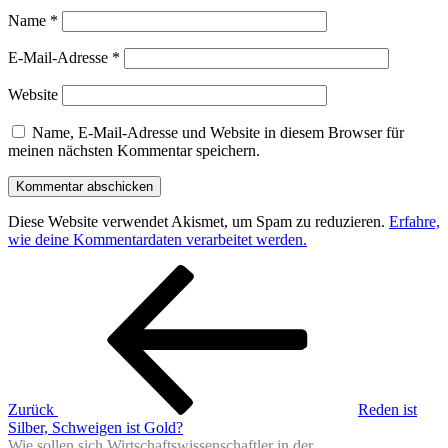
Name
*
E-Mail-Adresse
*
Website
Name, E-Mail-Adresse und Website in diesem Browser für
meinen nächsten Kommentar speichern.
Diese Website verwendet Akismet, um Spam zu reduzieren.
Erfahre,
wie deine Kommentardaten verarbeitet werden.
Beitragsnavigation
Vorheriger
Beitrag
Zurück
Reden ist
Silber, Schweigen ist Gold?
Wie sollen sich Wirtschaftswissenschaftler in der