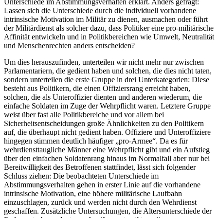
Unterschiede im Abstimmungsverhalten erklärt. Anders gefragt:
Lassen sich die Unterschiede durch die individuell vorhandene
intrinsische Motivation im Militär zu dienen, ausmachen oder führt
der Militärdienst als solcher dazu, dass Politiker eine pro-militärische
Affinität entwickeln und in Politikbereichen wie Umwelt, Neutralität
und Menschenrechten anders entscheiden?
Um dies herauszufinden, unterteilen wir nicht mehr nur zwischen
Parlamentariern, die gedient haben und solchen, die dies nicht taten,
sondern unterteilen die erste Gruppe in drei Unterkategorien: Diese
besteht aus Politikern, die einen Offiziersrang erreicht haben,
solchen, die als Unteroffizier dienten und anderen wiederum, die
einfache Soldaten im Zuge der Wehrpflicht waren. Letztere Gruppe
weist über fast alle Politikbereiche und vor allem bei
Sicherheitsentscheidungen große Ähnlichkeiten zu den Politikern
auf, die überhaupt nicht gedient haben. Offiziere und Unteroffiziere
hingegen stimmen deutlich häufiger „pro-Armee“. Da es für
wehrdiensttaugliche Männer eine Wehrpflicht gibt und ein Aufstieg
über den einfachen Soldatenrang hinaus im Normalfall aber nur bei
Bereitwilligkeit des Betroffenen stattfindet, lässt sich folgender
Schluss ziehen: Die beobachteten Unterschiede im
Abstimmungsverhalten gehen in erster Linie auf die vorhandene
intrinsische Motivation, eine höhere militärische Laufbahn
einzuschlagen, zurück und werden nicht durch den Wehrdienst
geschaffen. Zusätzliche Untersuchungen, die Altersunterschiede der