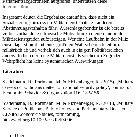
Parlamentsabgeordneten aufgreifen, unterstützen diese
Interpretation.
Insgesamt deuten die Ergebnisse darauf hin, dass nicht ein
Sozialisierungsprozess im Militärdienst später zu anderem
Abstimmungsverhalten führt. Ausschlaggebender ist die bereits
vorher vorhandene intrinsische Motivation zu dienen und in den
Militärdienstgraden aufzusteigen. Wer eine Laufbahn in der Miliz
einschlägt, stimmt mit einer größeren Wahrscheinlichkeit pro-
militärisch ab und verhält sich auch in einigen Politikbereichen
anders. Jedoch der reine Militärdienst als solcher im Zuge der
Wehrpflicht hat keine systematischen Auswirkungen.
Literatur:
Stadelmann, D.; Portmann, M. & Eichenberger, R. (2015), ‚Military
careers of politicians matter for national security policy‘, Journal of
Economic Behavior & Organization 116, 142-156.
Stadelmann, D.; Portmann, M. & Eichenberger, R. (2018), ‚Military
Service of Politicians, Public Policy, and Parliamentary Decisions‘,
CESifo Economic Studies, forthcoming,
https://doi.org/10.1093/cesifo/ify006
Über