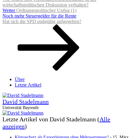
wirtschaftspolitischen Diskussion verhalten?
Nächster
Weiter
Ordnungspolitischer Unfug (1)
Beitrag
Noch mehr Steuergelder für die Rente
Hat sich die SPD endgültig aufgegeben?
Über
Letzte Artikel
David Stadelmann
Universität Bayreuth
Letzte Artikel von David Stadelmann
(
Alle
anzeigen
)
Klimaschutz als Exportleistung ohne Mehrwertsteuer?
- 15. März