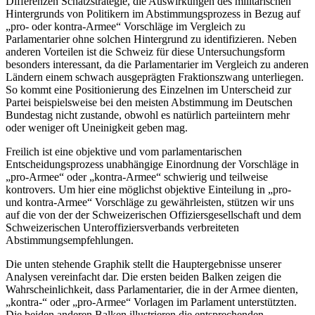
Differenzen Schätzstrategie, die Auswirkungen des militärischen
Hintergrunds von Politikern im Abstimmungsprozess in Bezug auf
„pro- oder kontra-Armee“ Vorschläge im Vergleich zu
Parlamentarier ohne solchen Hintergrund zu identifizieren. Neben
anderen Vorteilen ist die Schweiz für diese Untersuchungsform
besonders interessant, da die Parlamentarier im Vergleich zu anderen
Ländern einem schwach ausgeprägten Fraktionszwang unterliegen.
So kommt eine Positionierung des Einzelnen im Unterscheid zur
Partei beispielsweise bei den meisten Abstimmung im Deutschen
Bundestag nicht zustande, obwohl es natürlich parteiintern mehr
oder weniger oft Uneinigkeit geben mag.
Freilich ist eine objektive und vom parlamentarischen
Entscheidungsprozess unabhängige Einordnung der Vorschläge in
„pro-Armee“ oder „kontra-Armee“ schwierig und teilweise
kontrovers. Um hier eine möglichst objektive Einteilung in „pro-
und kontra-Armee“ Vorschläge zu gewährleisten, stützen wir uns
auf die von der der Schweizerischen Offiziersgesellschaft und dem
Schweizerischen Unteroffiziersverbands verbreiteten
Abstimmungsempfehlungen.
Die unten stehende Graphik stellt die Hauptergebnisse unserer
Analysen vereinfacht dar. Die ersten beiden Balken zeigen die
Wahrscheinlichkeit, dass Parlamentarier, die in der Armee dienten,
„kontra-“ oder „pro-Armee“ Vorlagen im Parlament unterstützten.
Die beiden anderen Balken illustrieren die entsprechenden