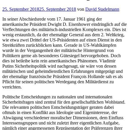
Veröffentlicht
25. September 2018
25. September 2018
von
David Stadelmann
am
In seiner Abschiedsrede vom 17. Januar 1961 ging der
amerikanische Präsident Dwight D. Eisenhower eindringlich auf die
Verflechtungen des militärisch-industriellen Komplexes ein. Dies ist
wenig erstaunlich, da der ehemalige General aus dem 2. Weltkrieg,
wie etwa zwei Drittel der US-Präsidenten auf einen Dienst in den
Streitkräften zurückblicken kann. Gerade in US-Wahlkämpfen
wurde in der Vergangenheit der militärische Hintergrund von
Politikern gerne als besonderes Gütesiegel hervorgehoben. Doch
dies ist beileibe kein rein amerikanisches Phänomen. Vladimir
Putins Sicherheitspolitik wird nachgesagt, sie wäre von dessen
militärischen und geheimdienstlichen Erfahrungen mitgeprägt und
der ehemalige französische Präsident François Hollande sah es als
Pflicht für seinen politischen Werdegang den Militärdienst zu
verrichten.
Politische Entscheidungen zu nationalen und internationalen
Sicherheitsfragen sind zentral für den gesellschaftlichen Wohlstand.
Die relevanten politischen Entscheidungsträger geraten dabei
oftmals in einen Konflikt aus Ideologie und Eigeninteresse, der
Abwägung verschiedener moralischer Dimensionen, dem Einfluss
Interessensgruppen und nicht zuletzt ihrer eigentlichen Aufgabe,
nämlich einer angemessenen Repräsentation der Präferenzen ihrer