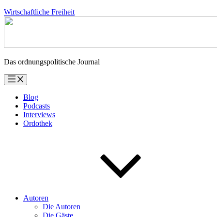
Zum
Wirtschaftliche Freiheit
Inhalt
springen
Das ordnungspolitische Journal
Blog
Podcasts
Interviews
Ordothek
Autoren
Die Autoren
Die Gäste