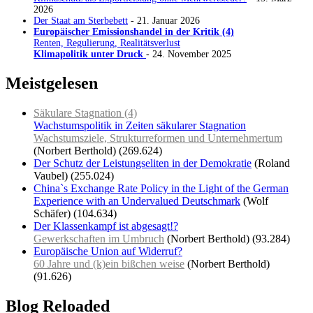
2026
Der Staat am Sterbebett
- 21. Januar 2026
Europäischer Emissionshandel in der Kritik (4)
Renten, Regulierung, Realitätsverlust
Klimapolitik unter Druck
- 24. November 2025
Meistgelesen
Säkulare Stagnation (4)
Wachstumspolitik in Zeiten säkularer Stagnation
Wachstumsziele, Strukturreformen und Unternehmertum
(Norbert Berthold)
(269.624)
Der Schutz der Leistungseliten in der Demokratie
(Roland
Vaubel)
(255.024)
China`s Exchange Rate Policy in the Light of the German
Experience with an Undervalued Deutschmark
(Wolf
Schäfer)
(104.634)
Der Klassenkampf ist abgesagt!?
Gewerkschaften im Umbruch
(Norbert Berthold)
(93.284)
Europäische Union auf Widerruf?
60 Jahre und (k)ein bißchen weise
(Norbert Berthold)
(91.626)
Blog Reloaded