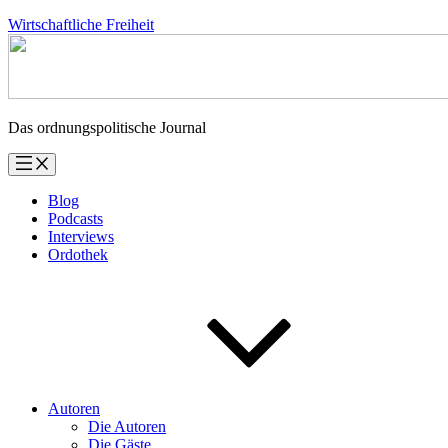
Zum
Wirtschaftliche Freiheit
Inhalt
springen
Das ordnungspolitische Journal
Blog
Podcasts
Interviews
Ordothek
Autoren
Die Autoren
Die Gäste