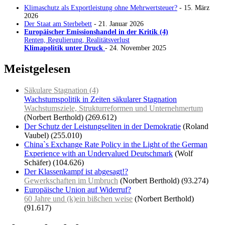
Klimaschutz als Exportleistung ohne Mehrwertsteuer?
- 15. März
2026
Der Staat am Sterbebett
- 21. Januar 2026
Europäischer Emissionshandel in der Kritik (4)
Renten, Regulierung, Realitätsverlust
Klimapolitik unter Druck
- 24. November 2025
Meistgelesen
Säkulare Stagnation (4)
Wachstumspolitik in Zeiten säkularer Stagnation
Wachstumsziele, Strukturreformen und Unternehmertum
(Norbert Berthold)
(269.612)
Der Schutz der Leistungseliten in der Demokratie
(Roland
Vaubel)
(255.010)
China`s Exchange Rate Policy in the Light of the German
Experience with an Undervalued Deutschmark
(Wolf
Schäfer)
(104.626)
Der Klassenkampf ist abgesagt!?
Gewerkschaften im Umbruch
(Norbert Berthold)
(93.274)
Europäische Union auf Widerruf?
60 Jahre und (k)ein bißchen weise
(Norbert Berthold)
(91.617)