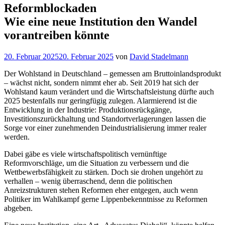
Reformblockaden
Wie eine neue Institution den Wandel
vorantreiben könnte
Veröffentlicht
20. Februar 2025
20. Februar 2025
von
David Stadelmann
am
Der Wohlstand in Deutschland – gemessen am Bruttoinlandsprodukt
– wächst nicht, sondern nimmt eher ab. Seit 2019 hat sich der
Wohlstand kaum verändert und die Wirtschaftsleistung dürfte auch
2025 bestenfalls nur geringfügig zulegen. Alarmierend ist die
Entwicklung in der Industrie: Produktionsrückgänge,
Investitionszurückhaltung und Standortverlagerungen lassen die
Sorge vor einer zunehmenden Deindustrialisierung immer realer
werden.
Dabei gäbe es viele wirtschaftspolitisch vernünftige
Reformvorschläge, um die Situation zu verbessern und die
Wettbewerbsfähigkeit zu stärken. Doch sie drohen ungehört zu
verhallen – wenig überraschend, denn die politischen
Anreizstrukturen stehen Reformen eher entgegen, auch wenn
Politiker im Wahlkampf gerne Lippenbekenntnisse zu Reformen
abgeben.