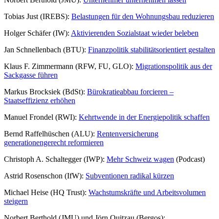
Tobias Just (IREBS):
Belastungen für den Wohnungsbau reduzieren
Holger Schäfer (IW):
Aktivierenden Sozialstaat wieder beleben
Jan Schnellenbach (BTU):
Finanzpolitik stabilitätsorientiert gestalten
Klaus F. Zimmermann (RFW, FU, GLO):
Migrationspolitik aus der
Sackgasse führen
Markus Brocksiek (BdSt):
Bürokratieabbau forcieren –
Staatseffizienz erhöhen
Manuel Frondel (RWI):
Kehrtwende in der Energiepolitik schaffen
Bernd Raffelhüschen (ALU):
Rentenversicherung
generationengerecht reformieren
Christoph A. Schaltegger (IWP):
Mehr Schweiz wagen
(Podcast)
Astrid Rosenschon (IfW):
Subventionen radikal kürzen
Michael Heise (HQ Trust):
Wachstumskräfte und Arbeitsvolumen
steigern
Norbert Berthold (JMU) und Jörn Quitzau (Bergos):