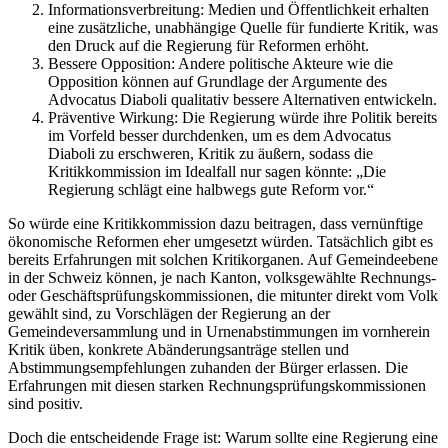
Informationsverbreitung: Medien und Öffentlichkeit erhalten
eine zusätzliche, unabhängige Quelle für fundierte Kritik, was
den Druck auf die Regierung für Reformen erhöht.
Bessere Opposition: Andere politische Akteure wie die
Opposition können auf Grundlage der Argumente des
Advocatus Diaboli qualitativ bessere Alternativen entwickeln.
Präventive Wirkung: Die Regierung würde ihre Politik bereits
im Vorfeld besser durchdenken, um es dem Advocatus
Diaboli zu erschweren, Kritik zu äußern, sodass die
Kritikkommission im Idealfall nur sagen könnte: „Die
Regierung schlägt eine halbwegs gute Reform vor.“
So würde eine Kritikkommission dazu beitragen, dass vernünftige
ökonomische Reformen eher umgesetzt würden. Tatsächlich gibt es
bereits Erfahrungen mit solchen Kritikorganen. Auf Gemeindeebene
in der Schweiz können, je nach Kanton, volksgewählte Rechnungs-
oder Geschäftsprüfungskommissionen, die mitunter direkt vom Volk
gewählt sind, zu Vorschlägen der Regierung an der
Gemeindeversammlung und in Urnenabstimmungen im vornherein
Kritik üben, konkrete Abänderungsanträge stellen und
Abstimmungsempfehlungen zuhanden der Bürger erlassen. Die
Erfahrungen mit diesen starken Rechnungsprüfungskommissionen
sind positiv.
Doch die entscheidende Frage ist: Warum sollte eine Regierung eine