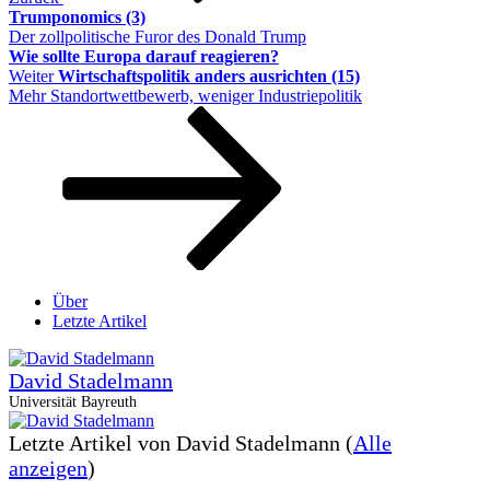
Trumponomics (3)
Der zollpolitische Furor des Donald Trump
Wie sollte Europa darauf reagieren?
Nächster
Weiter
Wirtschaftspolitik anders ausrichten (15)
Beitrag
Mehr Standortwettbewerb, weniger Industriepolitik
Über
Letzte Artikel
David Stadelmann
Universität Bayreuth
Letzte Artikel von David Stadelmann
(
Alle
anzeigen
)