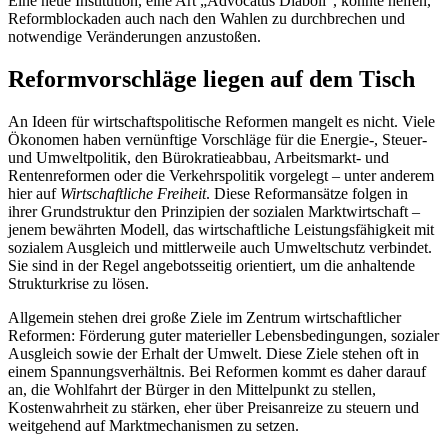
Eine neue Institution, eine Art „Advocatus Diaboli“, könnte helfen,
Reformblockaden auch nach den Wahlen zu durchbrechen und
notwendige Veränderungen anzustoßen.
Reformvorschläge liegen auf dem Tisch
An Ideen für wirtschaftspolitische Reformen mangelt es nicht. Viele
Ökonomen haben vernünftige Vorschläge für die Energie-, Steuer-
und Umweltpolitik, den Bürokratieabbau, Arbeitsmarkt- und
Rentenreformen oder die Verkehrspolitik vorgelegt – unter anderem
hier auf
Wirtschaftliche Freiheit
. Diese Reformansätze folgen in
ihrer Grundstruktur den Prinzipien der sozialen Marktwirtschaft –
jenem bewährten Modell, das wirtschaftliche Leistungsfähigkeit mit
sozialem Ausgleich und mittlerweile auch Umweltschutz verbindet.
Sie sind in der Regel angebotsseitig orientiert, um die anhaltende
Strukturkrise zu lösen.
Allgemein stehen drei große Ziele im Zentrum wirtschaftlicher
Reformen: Förderung guter materieller Lebensbedingungen, sozialer
Ausgleich sowie der Erhalt der Umwelt. Diese Ziele stehen oft in
einem Spannungsverhältnis. Bei Reformen kommt es daher darauf
an, die Wohlfahrt der Bürger in den Mittelpunkt zu stellen,
Kostenwahrheit zu stärken, eher über Preisanreize zu steuern und
weitgehend auf Marktmechanismen zu setzen.