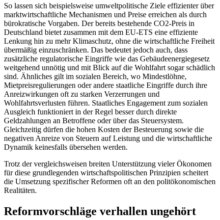
So lassen sich beispielsweise umweltpolitische Ziele effizienter über
marktwirtschaftliche Mechanismen und Preise erreichen als durch
bürokratische Vorgaben. Der bereits bestehende CO2-Preis in
Deutschland bietet zusammen mit dem EU-ETS eine effiziente
Lenkung hin zu mehr Klimaschutz, ohne die wirtschaftliche Freiheit
übermäßig einzuschränken. Das bedeutet jedoch auch, dass
zusätzliche regulatorische Eingriffe wie das Gebäudeenergiegesetz
weitgehend unnötig und mit Blick auf die Wohlfahrt sogar schädlich
sind. Ähnliches gilt im sozialen Bereich, wo Mindestlöhne,
Mietpreisregulierungen oder andere staatliche Eingriffe durch ihre
Anreizwirkungen oft zu starken Verzerrungen und
Wohlfahrtsverlusten führen. Staatliches Engagement zum sozialen
Ausgleich funktioniert in der Regel besser durch direkte
Geldzahlungen an Betroffene oder über das Steuersystem.
Gleichzeitig dürfen die hohen Kosten der Besteuerung sowie die
negativen Anreize von Steuern auf Leistung und die wirtschaftliche
Dynamik keinesfalls übersehen werden.
Trotz der vergleichsweisen breiten Unterstützung vieler Ökonomen
für diese grundlegenden wirtschaftspolitischen Prinzipien scheitert
die Umsetzung spezifischer Reformen oft an den politökonomischen
Realitäten.
Reformvorschläge verhallen ungehört