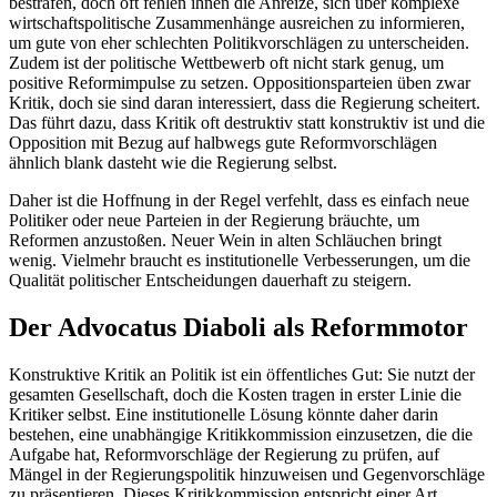
bestrafen, doch oft fehlen ihnen die Anreize, sich über komplexe
wirtschaftspolitische Zusammenhänge ausreichen zu informieren,
um gute von eher schlechten Politikvorschlägen zu unterscheiden.
Zudem ist der politische Wettbewerb oft nicht stark genug, um
positive Reformimpulse zu setzen. Oppositionsparteien üben zwar
Kritik, doch sie sind daran interessiert, dass die Regierung scheitert.
Das führt dazu, dass Kritik oft destruktiv statt konstruktiv ist und die
Opposition mit Bezug auf halbwegs gute Reformvorschlägen
ähnlich blank dasteht wie die Regierung selbst.
Daher ist die Hoffnung in der Regel verfehlt, dass es einfach neue
Politiker oder neue Parteien in der Regierung bräuchte, um
Reformen anzustoßen. Neuer Wein in alten Schläuchen bringt
wenig. Vielmehr braucht es institutionelle Verbesserungen, um die
Qualität politischer Entscheidungen dauerhaft zu steigern.
Der Advocatus Diaboli als Reformmotor
Konstruktive Kritik an Politik ist ein öffentliches Gut: Sie nutzt der
gesamten Gesellschaft, doch die Kosten tragen in erster Linie die
Kritiker selbst. Eine institutionelle Lösung könnte daher darin
bestehen, eine unabhängige Kritikkommission einzusetzen, die die
Aufgabe hat, Reformvorschläge der Regierung zu prüfen, auf
Mängel in der Regierungspolitik hinzuweisen und Gegenvorschläge
zu präsentieren. Dieses Kritikkommission entspricht einer Art