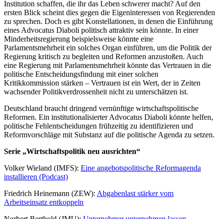
Institution schaffen, die ihr das Leben schwerer macht? Auf den
ersten Blick scheint dies gegen die Eigeninteressen von Regierenden
zu sprechen. Doch es gibt Konstellationen, in denen die Einführung
eines Advocatus Diaboli politisch attraktiv sein könnte. In einer
Minderheitsregierung beispielsweise könnte eine
Parlamentsmehrheit ein solches Organ einführen, um die Politik der
Regierung kritisch zu begleiten und Reformen anzustoßen. Auch
eine Regierung mit Parlamentsmehrheit könnte das Vertrauen in die
politische Entscheidungsfindung mit einer solchen
Kritikkommission stärken – Vertrauen ist ein Wert, der in Zeiten
wachsender Politikverdrossenheit nicht zu unterschätzen ist.
Deutschland braucht dringend vernünftige wirtschaftspolitische
Reformen. Ein institutionalisierter Advocatus Diaboli könnte helfen,
politische Fehlentscheidungen frühzeitig zu identifizieren und
Reformvorschläge mit Substanz auf die politische Agenda zu setzen.
Serie „Wirtschaftspolitik neu ausrichten“
Volker Wieland (IMFS):
Eine angebotspolitische Reformagenda
installieren (Podcast)
Friedrich Heinemann (ZEW):
Abgabenlast stärker vom
Arbeitseinsatz entkoppeln
Norbert Berthold (JMU):
Unternehmer unternehmen lassen