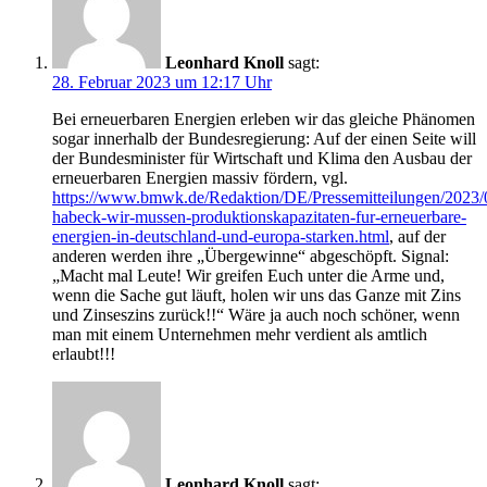
Leonhard Knoll
sagt:
28. Februar 2023 um 12:17 Uhr
Bei erneuerbaren Energien erleben wir das gleiche Phänomen
sogar innerhalb der Bundesregierung: Auf der einen Seite will
der Bundesminister für Wirtschaft und Klima den Ausbau der
erneuerbaren Energien massiv fördern, vgl.
https://www.bmwk.de/Redaktion/DE/Pressemitteilungen/2023
habeck-wir-mussen-produktionskapazitaten-fur-erneuerbare-
energien-in-deutschland-und-europa-starken.html
, auf der
anderen werden ihre „Übergewinne“ abgeschöpft. Signal:
„Macht mal Leute! Wir greifen Euch unter die Arme und,
wenn die Sache gut läuft, holen wir uns das Ganze mit Zins
und Zinseszins zurück!!“ Wäre ja auch noch schöner, wenn
man mit einem Unternehmen mehr verdient als amtlich
erlaubt!!!
Leonhard Knoll
sagt: