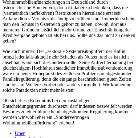
Wohnimmobilienfinanzierungen in Deutschland durch
österreichische Banken vor, doch ist dabei zu bedenken, dass die
(vermeintlich ineffektiven) Restriktionen hierzulande erst seit
Anfang dieses Monats vollständig zu erfüllen sind. Immerhin scheint
man den Schuss in Österreich gehört zu haben, obwohl dort aus
mehreren Gründen tatsächlich mehr Grund zur Einschränkung der
Kreditvergabe geboten ist als bei uns. Sollte uns das nicht zu denken
geben?
Wie auch immer: Der „sektorale Systemrisikopuffer“ der BaFin
bringt jedenfalls aktuell mehr Schaden als Nutzen und es ist nicht
absehbar, wann sich dies ändern sollte. Seine Aufrechterhaltung bei
gleichzeitigem Hochfahren staatlicher Immobiliensubventionierung
wäre ein neuer Höhepunkt des zeitlosen Problems unabgestimmter
Parallelregulierung, denn die eingangs beschriebenen guten Zeiten
sind bis auf Weiteres vorbei oder anders formuliert: Wir können uns
solche Paradoxien nicht mehr leisten.
Ob sich diese Erkenntnis bei den zuständigen
Entscheidungsgremien durchsetzt, darf indessen bezweifelt werden.
Bevor es zu einer hinreichend abgestimmten Regulierung kommt,
werden wir wohl eher ein „Sondervermögen
Wohnimmobilienförderung“ erleben!
Über