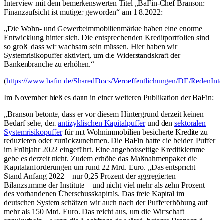
Interview mit dem bemerkenswerten Titel „BaFin-Chef Branson:
Finanzaufsicht ist mutiger geworden“ am 1.8.2022:
„Die Wohn- und Gewerbeimmobilienmärkte haben eine enorme
Entwicklung hinter sich. Die entsprechenden Kreditportfolien sind
so groß, dass wir wachsam sein müssen. Hier haben wir
Systemrisikopuffer aktiviert, um die Widerstandskraft der
Bankenbranche zu erhöhen.“
(
https://www.bafin.de/SharedDocs/Veroeffentlichungen/DE/RedenIn
Im November hieß es dann in einer weiteren Publikation der BaFin:
„Branson betonte, dass er vor diesem Hintergrund derzeit keinen
Bedarf sehe, den
antizyklischen Kapitalpuffer
und den
sektoralen
Systemrisikopuffer
für mit Wohnimmobilien besicherte Kredite zu
reduzieren oder zurückzunehmen. Die BaFin hatte die beiden Puffer
im Frühjahr 2022 eingeführt. Eine angebotsseitige Kreditklemme
gebe es derzeit nicht. Zudem erhöhe das Maßnahmenpaket die
Kapitalanforderungen um rund 22 Mrd. Euro. „Das entspricht –
Stand Anfang 2022 – nur 0,25 Prozent der aggregierten
Bilanzsumme der Institute – und nicht viel mehr als zehn Prozent
des vorhandenen Überschusskapitals. Das freie Kapital im
deutschen System schätzen wir auch nach der Puffererhöhung auf
mehr als 150 Mrd. Euro. Das reicht aus, um die Wirtschaft