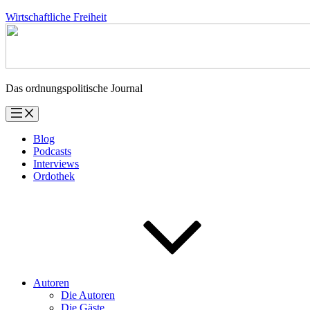
Zum
Wirtschaftliche Freiheit
Inhalt
springen
Das ordnungspolitische Journal
Blog
Podcasts
Interviews
Ordothek
Autoren
Die Autoren
Die Gäste