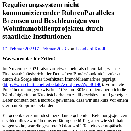
Regulierungssystem nicht
kommunizierender Röhren
Paralleles
Bremsen und Beschleunigen von
Wohnimmobilienprojekten durch
staatliche Institutionen
Veröffentlicht
17. Februar 2023
17. Februar 2023
von
Leonhard Knoll
am
Was waren das für Zeiten!
Im November 2021, also vor etwas mehr als einem Jahr, war der
Finanzstabilitätsbericht der Deutschen Bundesbank nicht zuletzt
durch die Sorge eines überhitzten Immobilienmarktes geprägt
(
https://wirtschaftlichefreiheit.de/wordpress/?p=30146
). Vermutete
Preisübertreibungen zwischen 10% und 30% drohten angeblich die
Werthaltigkeit von Kreditsicherheiten zu überschätzen und geneigte
Leser konnten den Eindruck gewinnen, dass wir uns kurz vor einem
German Subprime befanden.
Eingedenk der zumindest hierzulande geltenden Beleihungsgrenzen
erschien dies zwar überaus erklärungsbedürftig, aber wie sich bald
zeigen sollte, war die gesamte Aktion wohl Teil eines europäischen