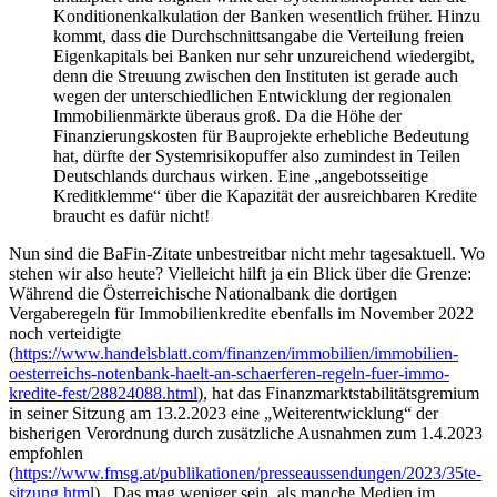
Konditionenkalkulation der Banken wesentlich früher. Hinzu
kommt, dass die Durchschnittsangabe die Verteilung freien
Eigenkapitals bei Banken nur sehr unzureichend wiedergibt,
denn die Streuung zwischen den Instituten ist gerade auch
wegen der unterschiedlichen Entwicklung der regionalen
Immobilienmärkte überaus groß. Da die Höhe der
Finanzierungskosten für Bauprojekte erhebliche Bedeutung
hat, dürfte der Systemrisikopuffer also zumindest in Teilen
Deutschlands durchaus wirken. Eine „angebotsseitige
Kreditklemme“ über die Kapazität der ausreichbaren Kredite
braucht es dafür nicht!
Nun sind die BaFin-Zitate unbestreitbar nicht mehr tagesaktuell. Wo
stehen wir also heute? Vielleicht hilft ja ein Blick über die Grenze:
Während die Österreichische Nationalbank die dortigen
Vergaberegeln für Immobilienkredite ebenfalls im November 2022
noch verteidigte
(
https://www.handelsblatt.com/finanzen/immobilien/immobilien-
oesterreichs-notenbank-haelt-an-schaerferen-regeln-fuer-immo-
kredite-fest/28824088.html
), hat das Finanzmarktstabilitätsgremium
in seiner Sitzung am 13.2.2023 eine „Weiterentwicklung“ der
bisherigen Verordnung durch zusätzliche Ausnahmen zum 1.4.2023
empfohlen
(
https://www.fmsg.at/publikationen/presseaussendungen/2023/35te-
sitzung.html
). Das mag weniger sein, als manche Medien im