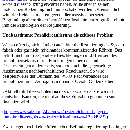
Vorfeld dieser Sitzung erwartet haben, sollte aber in seiner
praktischen Bedeutung nicht unterschätzt werden. Offensichtlich
wird der Leidensdruck entgegen aller massiv eingesetzten
Begründungsrhetorik der betroffenen Institutionen zu groß und mit
ihm die Pathologien der Regulierung.
Unabgestimmte Parallelregulierung als zeitloses Problem
Wie so oft zeigt sich nämlich auch hier die Regulierung als System
falsch oder gar nicht miteinander kommunizierender Röhren. Das
betrifft nicht nur das parallele Beschleunigen und Bremsen des
Immobiliensektors durch Förderungen einerseits und
Erschwerungen andererseits, sondern auch die gegenseitige
Ausbremsung nachbarschaftlicher Regelungen. So wird
beispielsweise der Obmann des WKÖ-Fachverbandes der
Immobilien- und Vermögenstreuhänder Gerald Gollenz zitiert:
„Aktuell führt dieses Dilemma dazu, dass alternativ etwa mit
deutschen Banken, die nicht an diese Vorgaben gebunden sind,
finanziert wird …“
(
https://www.salzburg24.at/news/oesterreich/kritik-gegen-
immokredit-vergabe-in-oesterreich-nimmt-zu-133849222
)
Zwar liegen noch keine öffentlichen Befunde regulierungsbedingter