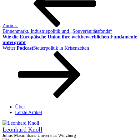
Zurück
Binnenmarkt, Industriepolitik und „Souveränitätsfonds“
Wie die Europäische Union ihre wettbewerblichen Fundamente
untergräbt
Nächster
Weiter
Podcast
Steuerpolitik in Krisenzeiten
Beitrag
Über
Letzte Artikel
Leonhard Knoll
Julius-Maximilians-Universität Würzburg