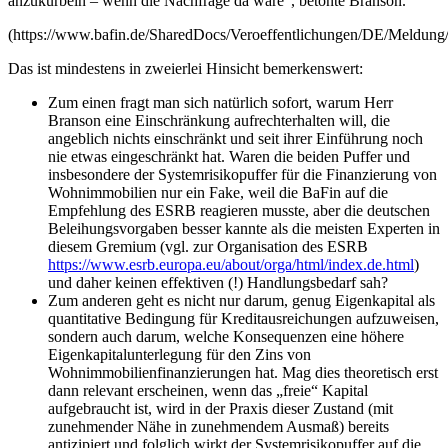
anzukurbeln – wenn die Nachfrage da wäre“, betonte Branson.“
(https://www.bafin.de/SharedDocs/Veroeffentlichungen/DE/Meldu
Das ist mindestens in zweierlei Hinsicht bemerkenswert:
Zum einen fragt man sich natürlich sofort, warum Herr
Branson eine Einschränkung aufrechterhalten will, die
angeblich nichts einschränkt und seit ihrer Einführung noch
nie etwas eingeschränkt hat. Waren die beiden Puffer und
insbesondere der Systemrisikopuffer für die Finanzierung von
Wohnimmobilien nur ein Fake, weil die BaFin auf die
Empfehlung des ESRB reagieren musste, aber die deutschen
Beleihungsvorgaben besser kannte als die meisten Experten in
diesem Gremium (vgl. zur Organisation des ESRB
https://www.esrb.europa.eu/about/orga/html/index.de.html
)
und daher keinen effektiven (!) Handlungsbedarf sah?
Zum anderen geht es nicht nur darum, genug Eigenkapital als
quantitative Bedingung für Kreditausreichungen aufzuweisen,
sondern auch darum, welche Konsequenzen eine höhere
Eigenkapitalunterlegung für den Zins von
Wohnimmobilienfinanzierungen hat. Mag dies theoretisch erst
dann relevant erscheinen, wenn das „freie“ Kapital
aufgebraucht ist, wird in der Praxis dieser Zustand (mit
zunehmender Nähe in zunehmendem Ausmaß) bereits
antizipiert und folglich wirkt der Systemrisikopuffer auf die