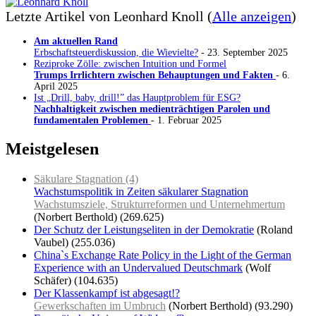
Letzte Artikel von Leonhard Knoll
(
Alle anzeigen
)
Am aktuellen Rand
Erbschaftsteuerdiskussion, die Wievielte?
- 23. September 2025
Reziproke Zölle: zwischen Intuition und Formel
Trumps Irrlichtern zwischen Behauptungen und Fakten
- 6.
April 2025
Ist „Drill, baby, drill!” das Hauptproblem für ESG?
Nachhaltigkeit zwischen medienträchtigen Parolen und
fundamentalen Problemen
- 1. Februar 2025
Meistgelesen
Säkulare Stagnation (4)
Wachstumspolitik in Zeiten säkularer Stagnation
Wachstumsziele, Strukturreformen und Unternehmertum
(Norbert Berthold)
(269.625)
Der Schutz der Leistungseliten in der Demokratie
(Roland
Vaubel)
(255.036)
China`s Exchange Rate Policy in the Light of the German
Experience with an Undervalued Deutschmark
(Wolf
Schäfer)
(104.635)
Der Klassenkampf ist abgesagt!?
Gewerkschaften im Umbruch
(Norbert Berthold)
(93.290)