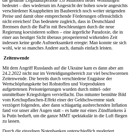
die gesamte Legislaturperiode 1,6 Millionen neuer Wohnungen
bedeutet – dies wiederum im Angesicht der hohen sowie angesichts
verschiedener Knappheiten im Baubereich noch weiter steigenden
Preise und damit ohne entsprechende Förderungen offensichtlich
nicht erreichen! Das bedeutete zugleich, dass in Deutschland
Bremsen durch die BaFin mit Beschleunigen durch die neue
Regierung koexistieren sollten – eine ärgerliche Paradoxie, die in
einer aus heutiger Sicht überaus prosperierend wirkenden Zeit
indessen keine große Aufmerksamkeit erregte: Man konnte sie sich
wohl, wie so manches Andere auch, damals einfach leisten.
Zeitenwende
Mit dem Angriff Russlands auf die Ukraine kam es dann aber am
24.2.2022 nicht nur im Verteidigungsbereich zur viel beschworenen
Zeitenwende. Die bereits durch verschiedene Engpässe der
Wertschöpfungskette bei Rohstoffen und Vorprodukten
aufgetretenen Preissteigerungen wurden durch mittel- oder
unmittelbare Kriegsfolgen vervielfacht. Das mitunter bemühte Bild
vom Ketchupflaschen-Effekt einer der Geldschwemme stark
verzögert folgenden, aber dann schlagartig ausbrechenden Inflation
fand vor unser aller Augen statt – es hatte nur eines Zündfunkens à
la Putin bedurft, um die ganze MMT spektakulär in die Luft fliegen
zu lassen.
Durch die einzelnen Notenbanken unterschiedlich moderiert