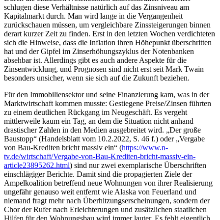
schlugen diese Verhältnisse natürlich auf das Zinsniveau am
Kapitalmarkt durch. Man wird lange in die Vergangenheit
zurückschauen müssen, um vergleichbare Zinssteigerungen binnen
derart kurzer Zeit zu finden. Erst in den letzten Wochen verdichteten
sich die Hinweise, dass die Inflation ihren Höhepunkt überschritten
hat und der Gipfel im Zinserhöhungszyklus der Notenbanken
absehbar ist. Allerdings gibt es auch andere Aspekte für die
Zinsentwicklung, und Prognosen sind nicht erst seit Mark Twain
besonders unsicher, wenn sie sich auf die Zukunft beziehen.
Für den Immobiliensektor und seine Finanzierung kam, was in der
Marktwirtschaft kommen musste: Gestiegene Preise/Zinsen führten
zu einem deutlichen Rückgang im Neugeschäft. Es vergeht
mittlerweile kaum ein Tag, an dem die Situation nicht anhand
drastischer Zahlen in den Medien ausgebreitet wird. „Der große
Baustopp“ (Handelsblatt vom 10.2.2022, S. 46 f.) oder „Vergabe
von Bau-Krediten bricht massiv ein“ (
https://www.n-
tv.de/wirtschaft/Vergabe-von-Bau-Krediten-bricht-massiv-ein-
article23895262.html
) sind nur zwei exemplarische Überschriften
einschlägiger Berichte. Damit sind die propagierten Ziele der
Ampelkoalition betreffend neue Wohnungen von ihrer Realisierung
ungefähr genauso weit entfernt wie Alaska von Feuerland und
niemand fragt mehr nach Überhitzungserscheinungen, sondern der
Chor der Rufer nach Erleichterungen und zusätzlichen staatlichen
Hilfen für den Wohnungsbau wird immer lauter. Es fehlt eigentlich