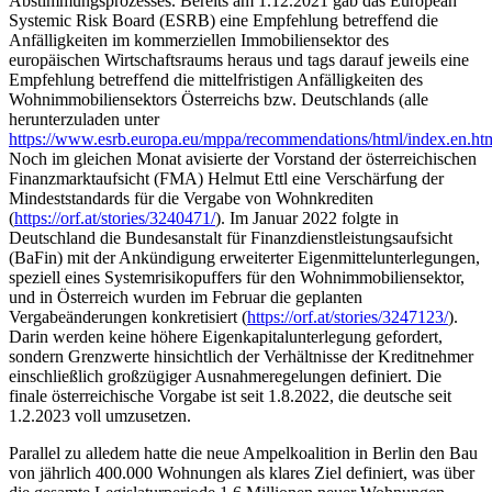
Abstimmungsprozesses. Bereits am 1.12.2021 gab das European
Systemic Risk Board (ESRB) eine Empfehlung betreffend die
Anfälligkeiten im kommerziellen Immobiliensektor des
europäischen Wirtschaftsraums heraus und tags darauf jeweils eine
Empfehlung betreffend die mittelfristigen Anfälligkeiten des
Wohnimmobiliensektors Österreichs bzw. Deutschlands (alle
herunterzuladen unter
https://www.esrb.europa.eu/mppa/recommendations/html/index.en.ht
Noch im gleichen Monat avisierte der Vorstand der österreichischen
Finanzmarktaufsicht (FMA) Helmut Ettl eine Verschärfung der
Mindeststandards für die Vergabe von Wohnkrediten
(
https://orf.at/stories/3240471/
). Im Januar 2022 folgte in
Deutschland die Bundesanstalt für Finanzdienstleistungsaufsicht
(BaFin) mit der Ankündigung erweiterter Eigenmittelunterlegungen,
speziell eines Systemrisikopuffers für den Wohnimmobiliensektor,
und in Österreich wurden im Februar die geplanten
Vergabeänderungen konkretisiert (
https://orf.at/stories/3247123/
).
Darin werden keine höhere Eigenkapitalunterlegung gefordert,
sondern Grenzwerte hinsichtlich der Verhältnisse der Kreditnehmer
einschließlich großzügiger Ausnahmeregelungen definiert. Die
finale österreichische Vorgabe ist seit 1.8.2022, die deutsche seit
1.2.2023 voll umzusetzen.
Parallel zu alledem hatte die neue Ampelkoalition in Berlin den Bau
von jährlich 400.000 Wohnungen als klares Ziel definiert, was über