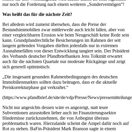
nur noch die Forderung nach einem weiteren „Sondervermögen“!
Was heißt das für die nächste Zeit?
Bei alledem wird zumeist übersehen, dass die Preise der
Bestandsimmobilien zwar mittlerweile auch leicht fallen, aber von
einer vergleichbaren Erosion wie beim Neugeschäft keine Rede sein
kann. Grundpfandrechtliche Besicherungen im Rahmen der seit
langem geltenden Vorgaben dürften jedenfalls nur in extremen
Ausnahmefällen von dieser Entwicklung tangiert sein. Der Präsident
des Verbands deutscher Pfandbriefbanken Jens Tolkmitt erwartet
auch für die nächsten Quartale nur moderate Rückgänge und zeigt
sich generell optimistisch:
„Die insgesamt gesunden Rahmenbedingungen des deutschen
Immobilienmarktes sollten dazu beitragen, dass er die aktuelle
Preiskorrekturphase gut verkraftet.“
(https://www.pfandbrief.de/site/de/vdp/Presse/News/pressemitteilu
Nicht nur angesichts dessen wäre es angezeigt, statt teure
Subventionen anzustoßen lieber auch im Finanzierungssektor
Hindernisse zurückzunehmen, die von Anbeginn überaus
problematisch waren. Hierzulande scheint die Ampel dafür noch auf
Rot zu stehen. BaFin-Präsident Mark Branson sagte in einem