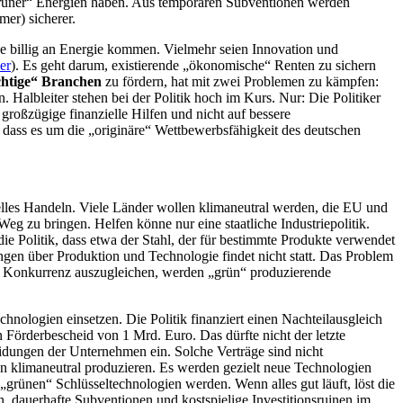
„grüner“ Energien haben. Aus temporären Subventionen werden
mer) sicherer.
sie billig an Energie kommen. Vielmehr seien Innovation und
er
). Es geht darum, existierende „ökonomische“ Renten zu sichern
chtige“ Branchen
zu fördern, hat mit zwei Problemen zu kämpfen:
 Halbleiter stehen bei der Politik hoch im Kurs. Nur: Die Politiker
 großzügige finanzielle Hilfen und nicht auf bessere
 dass es um die „originäre“ Wettbewerbsfähigkeit des deutschen
nelles Handeln. Viele Länder wollen klimaneutral werden, die EU und
Weg zu bringen. Helfen könne nur eine staatliche Industriepolitik.
e Politik, dass etwa der Stahl, der für bestimmte Produkte verwendet
ngen über Produktion und Technologie findet nicht statt. Das Problem
er Konkurrenz auszugleichen, werden „grün“ produzierende
hnologien einsetzen. Die Politik finanziert einen Nachteilausgleich
n Förderbescheid von 1 Mrd. Euro. Das dürfte nicht der letzte
heidungen der Unternehmen ein. Solche Verträge sind nicht
en klimaneutral produzieren. Es werden gezielt neue Technologien
„grünen“ Schlüsseltechnologien werden. Wenn alles gut läuft, löst die
 dauerhafte Subventionen und kostspielige Investitionsruinen im