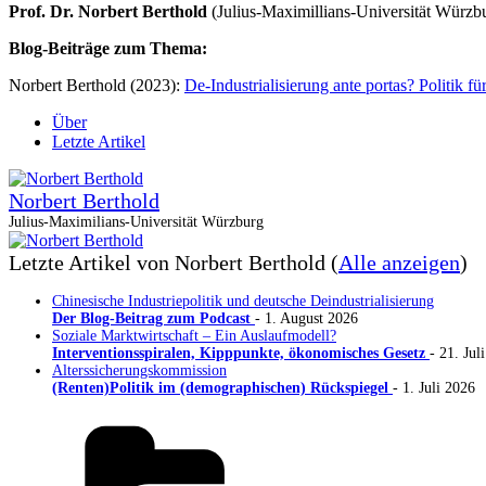
Prof. Dr. Norbert Berthold
(Julius-Maximillians-Universität Würzb
Blog-Beiträge zum Thema:
Norbert Berthold (2023):
De-Industrialisierung ante portas? Politik f
Über
Letzte Artikel
Norbert Berthold
Julius-Maximilians-Universität Würzburg
Letzte Artikel von Norbert Berthold
(
Alle anzeigen
)
Chinesische Industriepolitik und deutsche Deindustrialisierung
Der Blog-Beitrag zum Podcast
- 1. August 2026
Soziale Marktwirtschaft – Ein Auslaufmodell?
Interventionsspiralen, Kipppunkte, ökonomisches Gesetz
- 21. Jul
Alterssicherungskommission
(Renten)Politik im (demographischen) Rückspiegel
- 1. Juli 2026
Kategorien