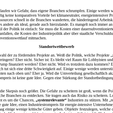
tik laufen wir Gefahr, dass eigene Branchen schrumpfen. Einige werden w
ig keine komparativen Vorteile bei klimaneutraler, energieintensiver 
ourcen schnell in die Branchen wanderten, die händeringend Arbeitskrä
es andere als ideal, gerade auch hierzulande. Es mangelt noch immer an 
l der Politik ist einfach: Sie muss die Kosten einer dauersubventionier
allen, die Kosten der Industriepolitik aber über staatliche Verschuldu
ubventionswettlauf mitmachen.
Standortwettbewerb
swahl der zu fördernden Projekte an. Weiß die Politik, welche Projekte „
gern? Eher nicht. Sicher ist: Es bleibt viel Raum für Lobbyisten und 
uf Pump finanziert werden? Eher nicht. Wird es trotzdem dazu kommen? Eh
ch tut sich eine dritte Schwierigkeit auf. Einige wenige werden unters
unten nach oben um? Eher ja. Wird die Umverteilung gesellschaftlich akz
mpreis ist keine gute Idee. Gegen eine Stärkung der Standortbedingungen
t die Skepsis noch größer. Die Gefahr zu scheitern ist groß, wenn die Po
lche Branchen zu entdecken. Sie tragen auch das Risiko zu scheitern. L
teht es um die Chancen,
„systemrelevante“
Industrien zu stützen. Mit „
ne gute Idee, einen Industriestrompreis für energie-intensive Unternehm
ag einige wenige kritische Güter geben. Objektiv festzulegen, welche d