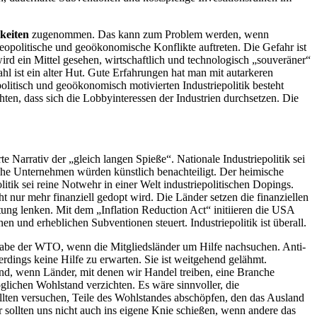
keiten
zugenommen. Das kann zum Problem werden, wenn
eopolitische und geoökonomische Konflikte auftreten. Die Gefahr ist
wird ein Mittel gesehen, wirtschaftlich und technologisch „souveräner“
hl ist ein alter Hut. Gute Erfahrungen hat man mit autarkeren
olitisch und geoökonomisch motivierten Industriepolitik besteht
ürchten, dass sich die Lobbyinteressen der Industrien durchsetzen. Die
e Narrativ der „gleich langen Spieße“. Nationale Industriepolitik sei
che Unternehmen würden künstlich benachteiligt. Der heimische
tik sei reine Notwehr in einer Welt industriepolitischen Dopings.
nur mehr finanziell gedopt wird. Die Länder setzen die finanziellen
htung lenken. Mit dem „Inflation Reduction Act“ initiieren die USA
en und erheblichen Subventionen steuert. Industriepolitik ist überall.
ufgabe der WTO, wenn die Mitgliedsländer um Hilfe nachsuchen. Anti-
rdings keine Hilfe zu erwarten. Sie ist weitgehend gelähmt.
 Hand, wenn Länder, mit denen wir Handel treiben, eine Branche
öglichen Wohlstand verzichten. Es wäre sinnvoller, die
sollten versuchen, Teile des Wohlstandes abschöpfen, den das Ausland
ir sollten uns nicht auch ins eigene Knie schießen, wenn andere das