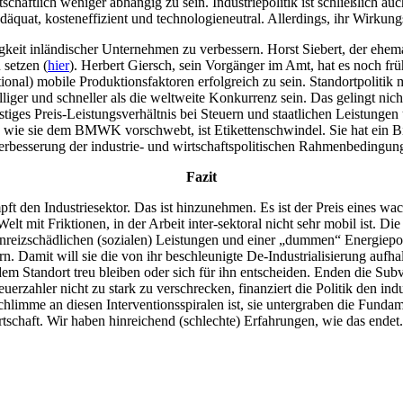
schaftlich weniger abhängig zu sein. Industriepolitik ist schließlich au
adäquat, kosteneffizient und technologieneutral. Allerdings, ihr Wirku
igkeit inländischer Unternehmen zu verbessern. Horst Siebert, der ehema
 setzen (
hier
). Herbert Giersch, sein Vorgänger im Amt, hat es noch frü
nal) mobile Produktionsfaktoren erfolgreich zu sein. Standortpolitik m
billiger und schneller als die weltweite Konkurrenz sein. Das geling
stiges Preis-Leistungsverhältnis bei Steuern und staatlichen Leistungen
e“, wie sie dem BMWK vorschwebt, ist Etikettenschwindel. Sie hat ein 
Verbesserung der industrie- und wirtschaftspolitischen Rahmenbedingun
Fazit
t den Industriesektor. Das ist hinzunehmen. Es ist der Preis eines wac
elt mit Friktionen, in der Arbeit inter-sektoral nicht sehr mobil ist. Die 
reizschädlichen (sozialen) Leistungen und einer „dummen“ Energiepoli
. Damit will sie die von ihr beschleunigte De-Industrialisierung aufha
m Standort treu bleiben oder sich für ihn entscheiden. Enden die Sub
erzahler nicht zu stark zu verschrecken, finanziert die Politik den ind
Schlimme an diesen Interventionsspiralen ist, sie untergraben die Funda
schaft. Wir haben hinreichend (schlechte) Erfahrungen, wie das endet.