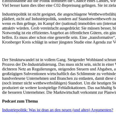
Einflussnahme auf die Politik dominiert die Chance eines Landes, wirt
Viel besser kann dies über eine C02-Bepreisung gelingen. Sie ist ziel
Industriepolitik ist nicht geeignet, die angeschlagene Wettbewerbsfäh
plädiert, nicht auf Industriepolitik, sondern auf Standortwettbewerb zu
wenn es ihm gelinge, im Kampf der (national) immobilen um (internatio
attraktiv würden. Grob vereinfacht ausgedrückt: Sie müssen besser, 
Notwendig ist ein effizientes Angebot an öffentlichen Gütern, ein gün
helfen. Es muss aber schon eine generelle sein. Eine „transformativ
Kronberger Kreis schlägt in seiner jüngsten Studie eine Agenda zur 
Der Strukturwandel ist in vollem Gang. Steigender Wohlstand schrumpf
Prozess der De-Industrialisierung. Das muss nicht sein, nicht in einer W
dichteren Netz an Regulierungen, steigenden Steuern und Abgaben, an
großzügigen Subventionen wirtschaftlich das Schlimmste zu verhindern
handverlesene Unternehmen und Branchen zu entlasten, damit diese de
(noch immer nicht wettbewerbsfähigen) Standort. Um die heutigen Steu
produziert sie weitere kostspielige Fehlallokationen. Das nachhaltig 
die besseren Unternehmer. Die Marktwirtschaft verkommt zur Planwirt
Podcast zum Thema
Industriepolitik: Was ist dran an den neuen (und alten) Argumenten?