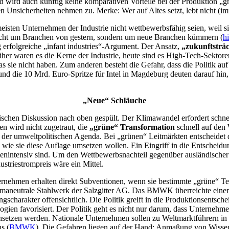
nd wird auch künftig keine komparativen Vorteile bei der Produktion 
n Unsicherheiten nehmen zu. Merke: Wer auf Altes setzt, lebt nicht (im
 meisten Unternehmen der Industrie nicht wettbewerbsfähig seien, weil 
 nicht um Branchen von gestern, sondern um neue Branchen kümmern (
hi
g erfolgreiche „infant industries“-Argument. Der Ansatz,
„zukunftsträ
her waren es die Kerne der Industrie, heute sind es High-Tech-Sektoren.
s sie nicht haben. Zum anderen besteht die Gefahr, dass die Politik auf
d die 10 Mrd. Euro-Spritze für Intel in Magdeburg deuten darauf hin,
„Neue“ Schläuche
litischen Diskussion nach oben gespült. Der Klimawandel erfordert sch
n wird nicht zugetraut, die
„grüne“ Transformation
schnell auf den 
er umweltpolitischen Agenda. Bei „grünen“ Leitmärkten entscheidet di
wie sie diese Auflage umsetzen wollen. Ein Eingriff in die Entscheidu
ostenintensiv sind. Um den Wettbewerbsnachteil gegenüber ausländisch
dustriestrompreis wäre ein Mittel.
ernehmen erhalten direkt Subventionen, wenn sie bestimmte „grüne“ Tec
e klimaneutrale Stahlwerk der Salzgitter AG. Das BMWK überreichte eine
gscharakter offensichtlich. Die Politik greift in die Produktionsentsc
ogien favorisiert. Der Politik geht es nicht nur darum, dass Unternehm
urchsetzen werden. Nationale Unternehmen sollen zu Weltmarktführern in 
s (
BMWK
). Die Gefahren liegen auf der Hand: Anmaßung von Wissen,