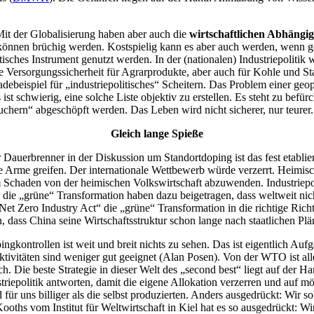
 Mit der Globalisierung haben aber auch die
wirtschaftlichen Abhängig
 können brüchig werden. Kostspielig kann es aber auch werden, wenn g
tisches Instrument genutzt werden. In der (nationalen) Industriepolitik 
e Versorgungssicherheit für Agrarprodukte, aber auch für Kohle und Sta
debeispiel für „industriepolitisches“ Scheitern. Das Problem einer geop
s ist schwierig, eine solche Liste objektiv zu erstellen. Es steht zu bef
suchern“ abgeschöpft werden. Das Leben wird nicht sicherer, nur teurer.
Gleich lange Spieße
Dauerbrenner in der Diskussion um Standortdoping ist das fest etabliert
ie Arme greifen. Der internationale Wettbewerb würde verzerrt. Heimis
 Schaden von der heimischen Volkswirtschaft abzuwenden. Industriepoli
 „grüne“ Transformation haben dazu beigetragen, dass weltweit nicht 
„Net Zero Industry Act“ die „grüne“ Transformation in die richtige Ric
n, dass China seine Wirtschaftsstruktur schon lange nach staatlichen Plän
ngkontrollen ist weit und breit nichts zu sehen. Das ist eigentlich A
ivitäten sind weniger gut geeignet (Alan Posen). Von der WTO ist alle
ch. Die beste Strategie in dieser Welt des „second best“ liegt auf der
ustriepolitik antworten, damit die eigene Allokation verzerren und auf m
 für uns billiger als die selbst produzierten. Anders ausgedrückt: Wir 
Kooths vom Institut für Weltwirtschaft in Kiel hat es so ausgedrückt: W