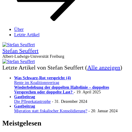
Über
Letzte Artikel
Stefan Seuffert
Albert-Ludwigs-Universität Freiburg
Letzte Artikel von Stefan Seuffert
(
Alle anzeigen
)
Was Schwarz-Rot verspricht (4)
Rente im Koalitionsvertrag
Wiederbelebung der doppelten Haltelinie – doppeltes
Versprechen oder doppelte Last?
- 19. April 2025
Gastbeitrag
Die Pflegekatastrophe
- 31. Dezember 2024
Gastbeitrag
Migration statt fiskalischer Konsolidierung?
- 20. Januar 2024
Meistgelesen