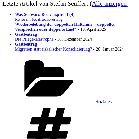
Letzte Artikel von Stefan Seuffert
(
Alle anzeigen
)
Was Schwarz-Rot verspricht (4)
Rente im Koalitionsvertrag
Wiederbelebung der doppelten Haltelinie – doppeltes
Versprechen oder doppelte Last?
- 19. April 2025
Gastbeitrag
Die Pflegekatastrophe
- 31. Dezember 2024
Gastbeitrag
Migration statt fiskalischer Konsolidierung?
- 20. Januar 2024
Kategorien
Soziales
Schlagwörter