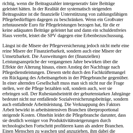
richtig, wenn die Beitragszahler intergenerativ faire Beiträge
geleistet hätten. In der Realität der systematisch steigenden
Beitragssätze ist die finanzielle Unterstützung von zahlungsfähigen
Pflegebedürftigen dagegen zu beschränken. Wenn ein Großvater
zehntausende Euro für Pflegeleistungen bezogen hat, für die er
keine adäquaten Beiträge geleistet hat und dann ein schuldenfreies
Haus vererbt, leistet die SPV dagegen eine Erbenbezuschussung.
Längst ist die Misere der Pflegeversicherung jedoch nicht mehr eine
reine Misere der Finanzierbarkeit, sondern auch eine Misere der
Umsetzbarkeit. Die Ausweitungen der (finanziellen)
Leistungsansprüche der vergangenen Jahre bewirken über die
Effekte der Alterung hinaus, einen Anstieg der Nachfrage nach
Pflegedienstleistungen. Diesem steht durch den Fachkräftemangel
ein Rückgang des Arbeitsangebots in der Pflegebranche gegenüber.
In einer alternden Gesellschaft muss man sich nicht nur die Frage
stellen, wer die Pflege bezahlen soll, sondern auch, wer sie
erbringen soll. Der Ruhestandseintritt der geburtenstarken Jahrgänge
bedeutet nicht nur entfallende Sozialversicherungsbeiträge, sondern
auch entfallende Arbeitsleistung. Die Verknappung des Faktors
Arbeit bewirkt in arbeitsintensiven Branchen überproportional
steigende Kosten. Ohnehin leidet die Pflegebranche darunter, dass
sie deutlich weniger von Produktivitätssteigerungen durch
technologischen Fortschritt profitieren kann als andere Branchen.
Einen Menschen zu waschen und anzuziehen, ihm dabei die