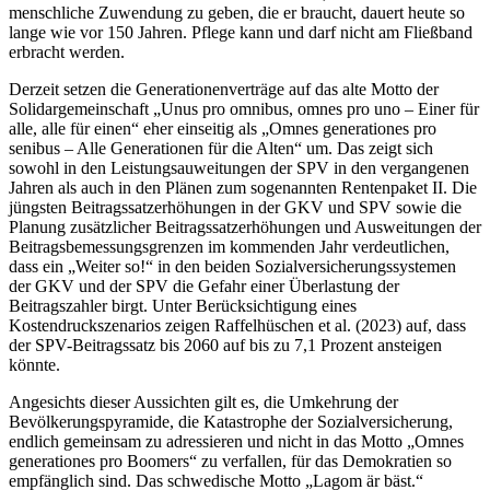
menschliche Zuwendung zu geben, die er braucht, dauert heute so
lange wie vor 150 Jahren. Pflege kann und darf nicht am Fließband
erbracht werden.
Derzeit setzen die Generationenverträge auf das alte Motto der
Solidargemeinschaft „Unus pro omnibus, omnes pro uno – Einer für
alle, alle für einen“ eher einseitig als „Omnes generationes pro
senibus – Alle Generationen für die Alten“ um. Das zeigt sich
sowohl in den Leistungsauweitungen der SPV in den vergangenen
Jahren als auch in den Plänen zum sogenannten Rentenpaket II. Die
jüngsten Beitragssatzerhöhungen in der GKV und SPV sowie die
Planung zusätzlicher Beitragssatzerhöhungen und Ausweitungen der
Beitragsbemessungsgrenzen im kommenden Jahr verdeutlichen,
dass ein „Weiter so!“ in den beiden Sozialversicherungssystemen
der GKV und der SPV die Gefahr einer Überlastung der
Beitragszahler birgt. Unter Berücksichtigung eines
Kostendruckszenarios zeigen Raffelhüschen et al. (2023) auf, dass
der SPV-Beitragssatz bis 2060 auf bis zu 7,1 Prozent ansteigen
könnte.
Angesichts dieser Aussichten gilt es, die Umkehrung der
Bevölkerungspyramide, die Katastrophe der Sozialversicherung,
endlich gemeinsam zu adressieren und nicht in das Motto „Omnes
generationes pro Boomers“ zu verfallen, für das Demokratien so
empfänglich sind. Das schwedische Motto „Lagom är bäst.“