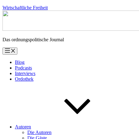
Zum
Wirtschaftliche Freiheit
Inhalt
springen
Das ordnungspolitische Journal
Blog
Podcasts
Interviews
Ordothek
Autoren
Die Autoren
Die Gäste