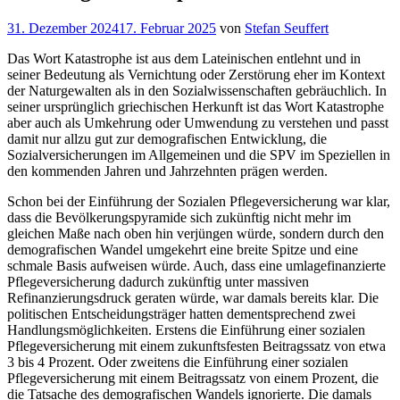
Veröffentlicht
31. Dezember 2024
17. Februar 2025
von
Stefan Seuffert
am
Das Wort Katastrophe ist aus dem Lateinischen entlehnt und in
seiner Bedeutung als Vernichtung oder Zerstörung eher im Kontext
der Naturgewalten als in den Sozialwissenschaften gebräuchlich. In
seiner ursprünglich griechischen Herkunft ist das Wort Katastrophe
aber auch als Umkehrung oder Umwendung zu verstehen und passt
damit nur allzu gut zur demografischen Entwicklung, die
Sozialversicherungen im Allgemeinen und die SPV im Speziellen in
den kommenden Jahren und Jahrzehnten prägen werden.
Schon bei der Einführung der Sozialen Pflegeversicherung war klar,
dass die Bevölkerungspyramide sich zukünftig nicht mehr im
gleichen Maße nach oben hin verjüngen würde, sondern durch den
demografischen Wandel umgekehrt eine breite Spitze und eine
schmale Basis aufweisen würde. Auch, dass eine umlagefinanzierte
Pflegeversicherung dadurch zukünftig unter massiven
Refinanzierungsdruck geraten würde, war damals bereits klar. Die
politischen Entscheidungsträger hatten dementsprechend zwei
Handlungsmöglichkeiten. Erstens die Einführung einer sozialen
Pflegeversicherung mit einem zukunftsfesten Beitragssatz von etwa
3 bis 4 Prozent. Oder zweitens die Einführung einer sozialen
Pflegeversicherung mit einem Beitragssatz von einem Prozent, die
die Tatsache des demografischen Wandels ignorierte. Die damals