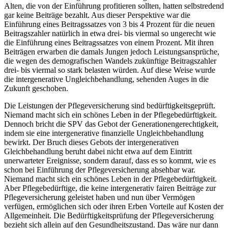
Alten, die von der Einführung profitieren sollten, hatten selbstredend
gar keine Beiträge bezahlt. Aus dieser Perspektive war die
Einführung eines Beitragssatzes von 3 bis 4 Prozent für die neuen
Beitragszahler natürlich in etwa drei- bis viermal so ungerecht wie
die Einführung eines Beitragssatzes von einem Prozent. Mit ihren
Beiträgen erwarben die damals Jungen jedoch Leistungsansprüche,
die wegen des demografischen Wandels zukünftige Beitragszahler
drei- bis viermal so stark belasten würden. Auf diese Weise wurde
die intergenerative Ungleichbehandlung, sehenden Auges in die
Zukunft geschoben.
Die Leistungen der Pflegeversicherung sind bedürftigkeitsgeprüft.
Niemand macht sich ein schönes Leben in der Pflegebedürftigkeit.
Dennoch bricht die SPV das Gebot der Generationengerechtigkeit,
indem sie eine intergenerative finanzielle Ungleichbehandlung
bewirkt. Der Bruch dieses Gebots der intergenerativen
Gleichbehandlung beruht dabei nicht etwa auf dem Eintritt
unerwarteter Ereignisse, sondern darauf, dass es so kommt, wie es
schon bei Einführung der Pflegeversicherung absehbar war.
Niemand macht sich ein schönes Leben in der Pflegebedürftigkeit.
Aber Pflegebedürftige, die keine intergenerativ fairen Beiträge zur
Pflegeversicherung geleistet haben und nun über Vermögen
verfügen, ermöglichen sich oder ihren Erben Vorteile auf Kosten der
Allgemeinheit. Die Bedürftigkeitsprüfung der Pflegeversicherung
bezieht sich allein auf den Gesundheitszustand. Das wäre nur dann